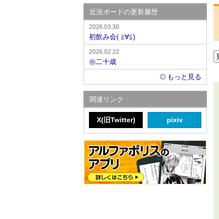
近況ボードの更新履歴
2026.03.30
初飲み会( ≧∀≦)
2026.02.22
㊗️二十歳
もっと見る
関連リンク
X(旧Twitter)
pixiv