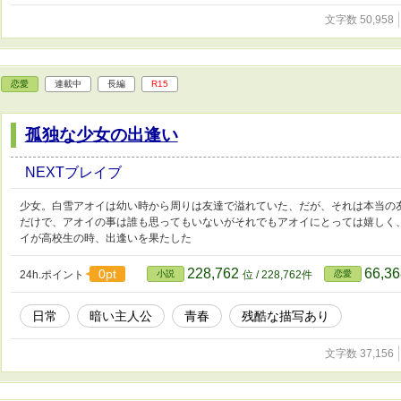
文字数 50,958
恋愛
連載中
長編
R15
孤独な少女の出逢い
NEXTブレイブ
少女。白雪アオイは幼い時から周りは友達で溢れていた、だが、それは本当の
だけで、アオイの事は誰も思ってもいないがそれでもアオイにとっては嬉しく
イが高校生の時、出逢いを果たした
228,762
66,3
0pt
24h.ポイント
小説
位 / 228,762件
恋愛
日常
暗い主人公
青春
残酷な描写あり
文字数 37,156