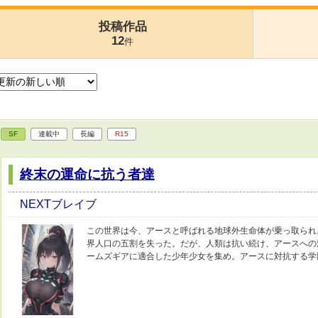
投稿作品
12
件
SF
連載中
長編
R15
終末の運命に抗う者達
NEXTブレイブ
この世界は今、アースと呼ばれる地球外生命体が乗っ取られ
界人口の五割を失った。だが、人類は抗い続け、アースへの
ームズギアに適合した少年少女を集め。アースに対抗する学