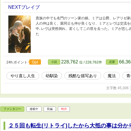
NEXTブレイブ
貴族の中でも名門のソーン家の娘。ミアは公爵、レアリゼ家
人の仲は良く、親同士も仲が良くなり、ミアとレヴは交流を
中､レヴは突然倒れ、若くしてこの世を去った。ミアが悲し
た
228,762
66,3
0pt
24h.ポイント
小説
位 / 228,762件
恋愛
やり直し人生
幼馴染
残酷な描写あり
魔法
青
文字数 45,306
ファンタジー
連載中
長編
R15
２５回も転生(リトライ)したから大抵の事は分か