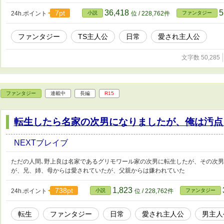
36,418
5
7pt
24h.ポイント
小説
位 / 228,762件
ファンタジー
ファンタジー
TS主人公
日常
愛され主人公
文字数 50,285
ファンタジー
連載中
長編
R15
転生したら名家の次男になりましたが、俺は汚点
NEXTブレイブ
ただの人間､野上良は名家であるグリモワール家の次男に転生したが、その次
が、兄、姉、母からは愛されていたが、父親からは嫌われていた
1,823
738pt
24h.ポイント
小説
位 / 228,762件
ファンタジー
転生
ファンタジー
日常
愛され主人公
男主人