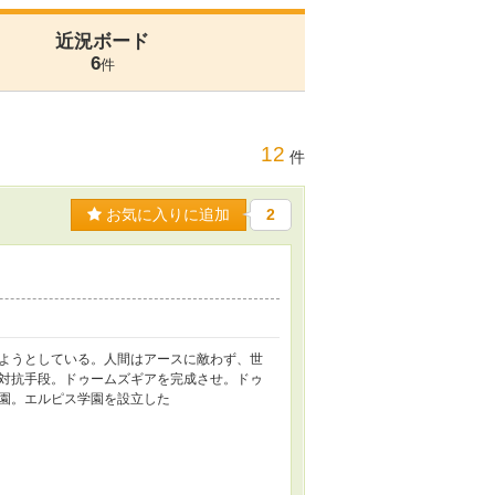
近況ボード
6
件
12
件
お気に入りに追加
2
ようとしている。人間はアースに敵わず、世
対抗手段。ドゥームズギアを完成させ。ドゥ
園。エルピス学園を設立した