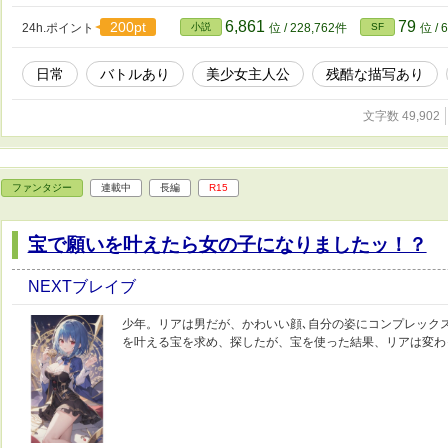
6,861
79
200pt
24h.ポイント
小説
位 / 228,762件
SF
位 / 
日常
バトルあり
美少女主人公
残酷な描写あり
文字数 49,902
ファンタジー
連載中
長編
R15
宝で願いを叶えたら女の子になりましたッ！？
NEXTブレイブ
少年。リアは男だが、かわいい顔､自分の姿にコンプレック
を叶える宝を求め、探したが、宝を使った結果、リアは変わ