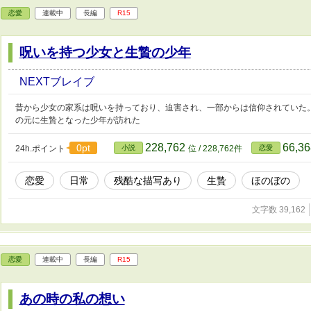
恋愛
連載中
長編
R15
呪いを持つ少女と生贄の少年
NEXTブレイブ
昔から少女の家系は呪いを持っており、迫害され、一部からは信仰されていた
の元に生贄となった少年が訪れた
228,762
66,3
0pt
24h.ポイント
小説
位 / 228,762件
恋愛
恋愛
日常
残酷な描写あり
生贄
ほのぼの
文字数 39,162
恋愛
連載中
長編
R15
あの時の私の想い