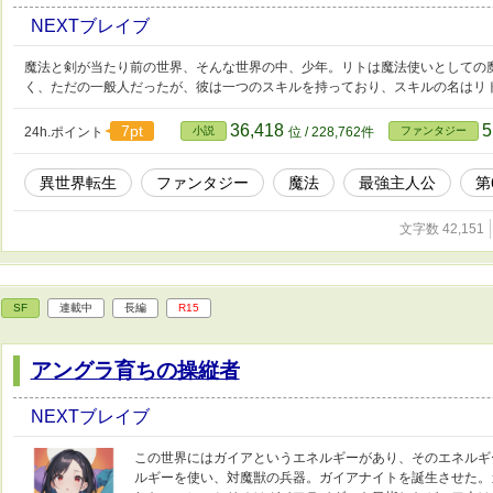
NEXTブレイブ
魔法と剣が当たり前の世界、そんな世界の中、少年。リトは魔法使いとしての
く、ただの一般人だったが、彼は一つのスキルを持っており、スキルの名はリ
36,418
5
7pt
24h.ポイント
小説
位 / 228,762件
ファンタジー
異世界転生
ファンタジー
魔法
最強主人公
第
文字数 42,151
SF
連載中
長編
R15
アングラ育ちの操縦者
NEXTブレイブ
この世界にはガイアというエネルギーがあり、そのエネルギ
ルギーを使い、対魔獣の兵器。ガイアナイトを誕生させた。