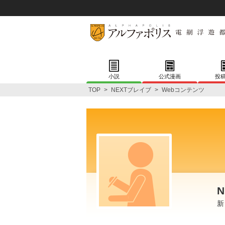
小説
公式漫画
投
TOP
>
NEXTブレイブ
>
Webコンテンツ
新