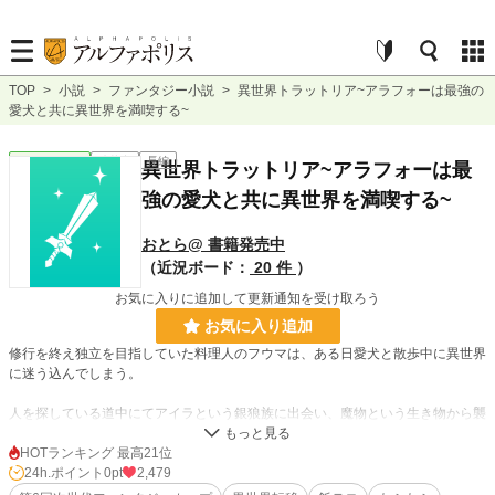
TOP
>
小説
>
ファンタジー小説
>
異世界トラットリア~アラフォーは最強の
愛犬と共に異世界を満喫する~
ファンタジー
連載中
長編
異世界トラットリア~アラフォーは最
強の愛犬と共に異世界を満喫する~
おとら@ 書籍発売中
（近況ボード：
20 件
）
お気に入りに追加して更新通知を受け取ろう
お気に入り追加
修行を終え独立を目指していた料理人のフウマは、ある日愛犬と散歩中に異世界
に迷う込んでしまう。
人を探している道中にてアイラという銀狼族に出会い、魔物という生き物から襲
われているのを助ける。
HOTランキング 最高21位
そしてお礼として、近くの都市へと案内される。
24h.ポイント
0pt
2,479