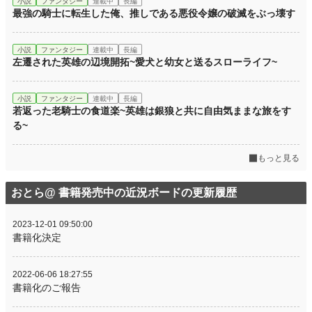
小説
ファンタジー
連載中
長編
最強の騎士に転生した俺、推しである悪役令嬢の破滅をぶっ壊す
小説
ファンタジー
連載中
長編
左遷された英雄の辺境開拓~愛犬と幼女と送るスローライフ~
小説
ファンタジー
連載中
長編
若返った老騎士の食道楽~英雄は銀狼と共に自由気ままな旅をす
る~
もっと見る
おとら@ 書籍発売中の近況ボードの更新履歴
2023-12-01 09:50:00
書籍化決定
2022-06-06 18:27:55
書籍化のご報告