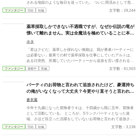
される地獄のような毎日を送っていた。 ついに用済みとして危険
プ用に書き下ろし作品となります。アルファポリス優先投稿とな
な魔境へ捨てられ、命を落としかけたその瞬間――前世（日本）
文字数：29,244
ファンタジー
完結
短編
っております。
の記憶を取り戻し、なんと10歳の自分へと時間が巻き戻る【回帰
（タイムリープ）】を果たしてしまう！ ​「また、あの恐ろしい
日々が始まるの……？」と絶望で震えるリアナ。 しかし、運命の
薬草採取しかできない不遇職ですが、なぜか伝説の竜が
日に彼女の前に現れたのはイザベラではなく、「血塗れの熊」と
懐いて離れません。実は全魔法を極めていることに本人
恐れられる帝国最強の騎士・レオンハルト公爵だった。 ​「今度は
気づかず、今日も無自覚に魔王級をワンパン
兵器としてこき使われるんだわ！」と勘違いして怯えるリアナだ
ホタ
ったが、コワモテな公爵の正体は、ただの不器用で優しすぎる過
「君はクビだ。薬草しか採れない無能は、我が勇者パーティーに
保護な人だった！ ふかふかのベッド、初めての温かくて美味しい
は必要ない」最果ての村で薬草採取を仕事にしていたアルトは、
スープ、そして公爵の真っ直ぐな愛情に触れ、リアナの凍りつい
ある日突然、所属していたパーティーから追放を言い渡される。
ていた心は少しずつ溶け出していく。 ​前世の知識と『創造魔法』
しかし、アルトは悲しまなかった。むしろ「これで大好きな薬草
文字数：61,503
ファンタジー
連載中
長編
を活かして枯れた大地をふかふかの農地に変えたり、伝説のもふ
を好きなだけ採れる！」と大喜び。心機一転、森の奥深くで採取
もふ魔獣（フェンリル）のルルをテイムしたり、傷ついた天才少
を始めたアルトだったが、ひょんなことから傷ついたトカゲ
年冒険者のシリウスを助けて専属騎士にしたりと、リアナの周り
（？）を助ける。だがその正体は、数千年の眠りから目覚めた伝
パーティのお荷物と言われて追放されたけど、豪運持ち
には次第に温かい笑顔の輪が広がっていく。 ​やがて、リアナが魔
説の「終焉の竜」だった！「この恩、一生かけて返そう」「え
の俺がいなくなって大丈夫？今更やり直そうと言われて
法で咲かせた「青い星のバラ」をきっかけに、彼女が公爵の生き
っ、いらないですよ。ただのトカゲさんでしょ？」無自覚に神話
別れた妹の娘（本当の姪っ子）であるという最大の秘密が明らか
も、もふもふ系パーティを作ったから無理！
級の魔法を使いこなし、聖域の薬草を雑草のごとく引き抜くアル
蒼衣翼
になる！ 時を同じくして、一度目の人生の記憶を持ったまま逆行
ト。最強の竜をペットに従え、本人の知らないところで世界を救
してきた悪女イザベラが、偽造契約書を片手に再びリアナを奪い
今年十九歳になった冒険者ラキは、十四歳から既に五年、冒険者
い、気づけば聖女や王女からも執着されることに……。これは、
にやってくる。 しかし……今のリアナはもう、一人ぼっちで泣い
として活動している。 ところが、Sランクパーティとなった途
自覚ゼロの最強青年が、無意識に世界をひっくり返していくスロ
ていたあの頃の少女ではない。 ​最強の公爵パパ、頼れる銀狼の騎
端、さほど目立った活躍をしていないお荷物と言われて追放され
ーライフ（？）ファンタジー。
士、もふもふの相棒という「最高の家族」がリアナの盾となり、
てしまう。 しかしパーティがSランクに昇格出来たのは、ラキの
文字数：3,138
ファンタジー
完結
短編
悪女の野望を完全粉砕！ これは、誰からも愛されなかった少女
豪運スキルのおかげだった。 強力なスキルの代償として、口外出
が、温かな居場所を見つけ、美味しいご飯と魔法でみんなを笑顔
来ないというマイナス効果があり、そのせいで、自己弁護の出来