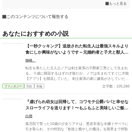
もっと見る
このコンテンツについて報告する
あなたにおすすめの小説
【一秒クッキング】追放された転生人は最強スキルより
食にしか興味がないようです～元婚約者と子犬と獣人族
母娘との旅～
御峰。
転生を果たした主人公ノアは剣士家系の子爵家三男として生まれ
る。 十歳に開花するはずの才能だが、ノアは生まれてすぐに才能
【アプリ】を開花していた。 剣士家系の家に嫌気がさしていた主
人公は、剣士系のアプリではなく【一秒クッキング】をインスト
文字数：105,286
ファンタジー
完結
長編
ールし、好きな食べ物を食べ歩くと決意する。 十歳に才能なしと
判断され婚約破棄されたが、元婚約者セレナも才能【暴食】を開
花させて、実家から煙たがれるようになった。 紆余曲折から二人
​『虐げられ幼女は回帰して、コワモテ公爵パパと幸せな
は再び出会い、休息日を一緒に過ごすようになる。 十二歳になり
スローライフを送ります！〜もふもふと美味しいご飯で
成人となったノアは晴れて（？）実家から追放され家を出ること
心を癒す異世界ファンタジー〜』
になった。 自由の身となったノアと家出元婚約者セレナと可愛ら
白狸
しい子犬は世界を歩き回りながら、美味しいご飯を食べまくる旅
​孤児院で育った10歳の少女リアナは、悪逆非道な令嬢イザベラに
を始める。 その旅はやがて色んな国の色んな事件に巻き込まれる
引き取られ、その特別な『創造と癒やしの魔法』を限界まで搾取
のだが、この物語はまだ始まったばかりだ。 ※ファンタジーカッ