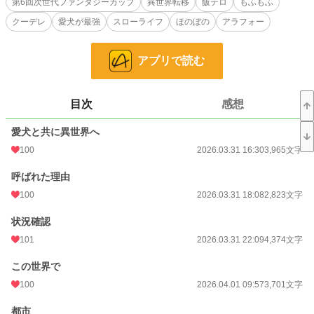
第6回次世代ファンタジーカップ
異世界転移
飯テロ
もふもふ
フウマはそこで冒険者兼料理人として生活することに。
クーデレ
愛犬が最強
スローライフ
ほのぼの
アラフォー
そして愛犬のレオにより、様々な騒動に巻き込まれていくのだった。
アプリで読む
小説
228,589 位 / 228,589 件
ファンタジー
53,248 位 / 53,248 件
目次
感想
お気に入り
54
愛犬と共に異世界へ
24h.ポイント
0 pt
100
2026.03.31 16:30
3,965文字
文字数
80,538
呼ばれた理由
更新日時
2026.04.23 18:27
100
2026.03.31 18:08
2,823文字
初回公開日時
2026.03.31 16:30
状況確認
週間ポイント
56 pt (43,923 位)
101
2026.03.31 22:09
4,374文字
月間ポイント
203 pt (51,450 位)
この世界で
100
2026.04.01 09:57
3,701文字
年間ポイント
16,295 pt (23,028 位)
都市
累計ポイント
16,309 pt (78,129 位)