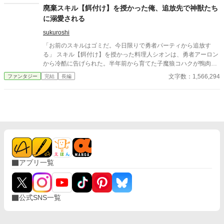
にしながら最高の「スローライフ」を手に入れる、感動のヒーリ
ないラキは、裏切られたショックで人間嫌いになってしまう。 そ
廃棄スキル【餌付け】を授かった俺、追放先で神獣たち
ング・ファンタジー！
んな彼が出会ったのが、ケモノ族と蔑まれる、狼族の少女ユメだ
に溺愛される
った。 一方、ラキの抜けたパーティはこんなはずでは……という
出来事の連続で、崩壊して行くのであった。
sukuroshi
「お前のスキルはゴミだ。今日限りで勇者パーティから追放す
る」 スキル【餌付け】を授かった料理人シオンは、勇者アーロン
から冷酷に告げられた。半年前から育てた子魔狼コハクが鴨肉の
煮込み で死んだ――その責任を一身に背負わされて。 辺境の森で
文字数：1,566,294
ファンタジー
完結
長編
野垂れ死ぬ覚悟だったシオンを救ったのは、塩むすび一個。 食を
捧げられたのは伝説の白狼神フェンリル――数百年ぶりに神性を
保ったまま食事を口にした彼女は、涙を流して「主」と呼んだ。
実は【餌付け】は「廃棄級」の偽装。創世神シェフィロンが遺し
た「神獣を統べる試金石」だった。力を求めず、ただ誰かの腹を
満 たそうとする者にだけ、神獣は頭を垂れる。 雷鳥姫、影狼、海
龍、炎狐、大地熊、天空鯨、時の梟――。 八体の神獣が、シオン
の食卓に集う。辺境ヴァルガード自治領で食産業を興し、飢饉か
ら人々を救いながら、シオンは少しずつ自分 を取り戻していく。
アプリ一覧
戦わずに勝つ料理人と、もふもふ神獣たちの食卓物語。
公式SNS一覧