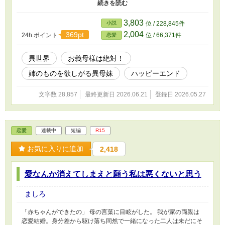
ネロピったら。でも、シャーロットさんはお姉さんだもの。もちろ
ん、可愛い妹にゆずってくれるわよね？」 あら、困りました。こ
れは大切なものなのに。 でも、お義母様の言葉は絶対です。従う
3,803
小説
位 / 228,845件
ほかないのでしょう。 それならば── 「お義母様、一つ聞いてもい
2,004
369pt
24h.ポイント
位 / 66,371件
恋愛
いですか？」 ⚜季節外れのお話ですみません。 完結しているの
で、本日から一話ずつ投稿します。 連載が止まっているものがあ
るのに新作で申し訳ありません！
異世界
お義母様は絶対！
姉のものを欲しがる異母妹
ハッピーエンド
文字数 28,857
最終更新日 2026.06.21
登録日 2026.05.27
恋愛
連載中
短編
R15
お気に入りに追加
2,418
愛なんか消えてしまえと願う私は悪くないと思う
ましろ
「赤ちゃんができたの」 母の言葉に目眩がした。 我が家の両親は
恋愛結婚。身分差から駆け落ち同然で一緒になった二人は未だにそ