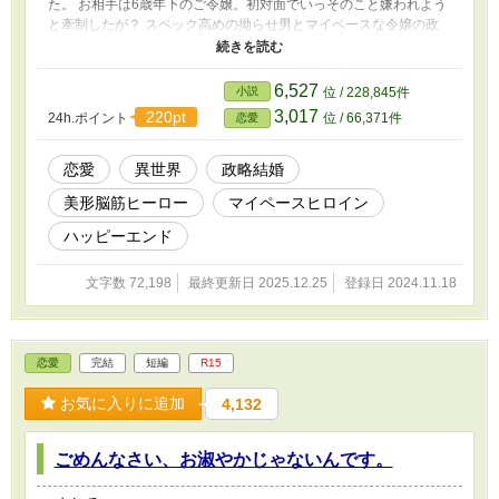
た。 お相手は6歳年下のご令嬢。初対面でいっそのこと嫌われよう
と牽制したが？ スペック高めの拗らせ男とマイペースな令嬢の政
略結婚までの道程はいかに？ ✻基本ゆるふわ設定です。 気を付け
ていますが、誤字脱字などがある為、あとからこっそり修正するこ
とがあります。 ・11/21ヒーローのタグを変更しました。
6,527
小説
位 / 228,845件
3,017
220pt
24h.ポイント
位 / 66,371件
恋愛
恋愛
異世界
政略結婚
美形脳筋ヒーロー
マイペースヒロイン
ハッピーエンド
文字数 72,198
最終更新日 2025.12.25
登録日 2024.11.18
恋愛
完結
短編
R15
お気に入りに追加
4,132
ごめんなさい、お淑やかじゃないんです。