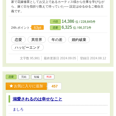
家で花嫁修業としてお父上であるカーティス様から仕事を学びなが
ら、嫁ぐ日を指折り数えて待っていた── 設定はゆるゆるご都合主
義です。
14,386
小説
位 / 228,845件
6,325
63pt
24h.ポイント
位 / 66,371件
恋愛
恋愛
異世界
年の差
婚約破棄
ハッピーエンド
文字数 95,981
最終更新日 2024.09.05
登録日 2024.08.12
恋愛
完結
短編
R18
お気に入りに追加
457
溺愛されるのは幸せなこと
ましろ