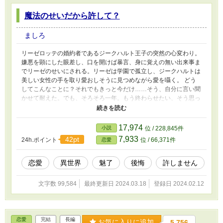
魔法のせいだから許して？
ましろ
リーゼロッテの婚約者であるジークハルト王子の突然の心変わり。
嫌悪を顕にした眼差し、口を開けば暴言、身に覚えの無い出来事ま
でリーゼのせいにされる。リーゼは学園で孤立し、ジークハルトは
美しい女性の手を取り愛おしそうに見つめながら愛を囁く。 どう
してこんなことに？それでもきっと今だけ……そう、自分に言い聞
かせて耐えた。でも、そろそろ一年。もう終わらせたい、そう思っ
ていたある日、リーゼは殿下に罵倒され頬を張られ怪我をした。
──もう無理。王妃様に頼み、なんとか婚約解消することができ
た。 しかしその後、彼の心変わりは魅了魔法のせいだと分か
17,974
小説
位 / 228,845件
り…… 魔法のせいなら許せる？ 基本ご都合主義。ゆるゆる設定で
7,933
42pt
24h.ポイント
位 / 66,371件
恋愛
す。
恋愛
異世界
魅了
後悔
許しません
文字数 99,584
最終更新日 2024.03.18
登録日 2024.02.12
恋愛
完結
長編
お気に入りに追加
5,756