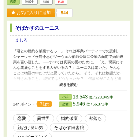
恋愛
連載中
短編
R15
お気に入りに追加
544
そばかすのユーニス
ましろ
「君との婚約を破棄するっ！」 それは卒業パーティーでの悲劇。
シャーウッド侯爵令息がソーウェル伯爵令嬢に公衆の面前で婚約破
棄を言い渡した。 ──すべては真実の愛のために。 「え、現実にそ
んな馬鹿なことをする人がいるの？」 ユーニスは驚いた。そんな
ことは物語の中だけだと思っていたから。 そう。それは物語だか
ら許されること。 現実ではどうなったか？ 「何故私がこんなど田
舎に！」 悪かったわね、ど田舎で。あなたが阿呆なことを仕出か
したから我が男爵家で預かるのですけど？ 「なら歩いて帰れ
ば？ 止めないわよ？」 「〜〜っなんだよ、このそばかすのどブ
13,543
小説
位 / 228,845件
スはっ！！」 都落ちした顔だけは良い侯爵令息と自然の中でのび
5,946
71pt
24h.ポイント
位 / 66,371件
恋愛
のびとたくましく育ったそばかす令嬢。 本来なら交わらないはず
の二人の未来は？ ✻基本ゆるふわ設定です。 気を付けています
が、誤字脱字などがあるため、あとからこっそり修正することがあ
恋愛
異世界
婚約破棄
都落ち
ります。 R-15は保険です。 そして、こちらも気晴らしで書いてし
顔だけ良い男
そばかす田舎娘
まったもの。気晴らしのし過ぎだと自分でも笑ってしまいました。
不定期更新になると思います。
ハッピーエンド