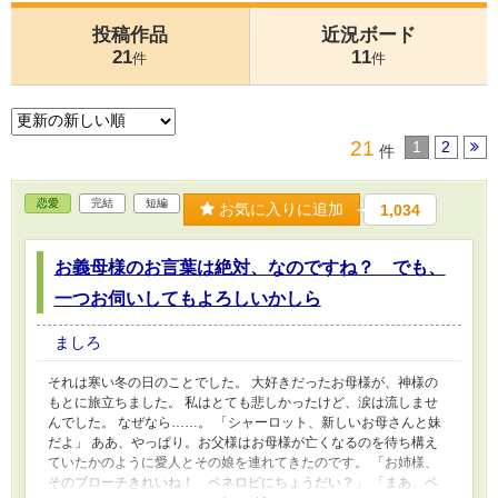
投稿作品
近況ボード
21
11
件
件
21
1
2
件
恋愛
完結
短編
お気に入りに追加
1,034
お義母様のお言葉は絶対、なのですね？ でも、
一つお伺いしてもよろしいかしら
ましろ
それは寒い冬の日のことでした。 大好きだったお母様が、神様の
もとに旅立ちました。 私はとても悲しかったけど、涙は流しませ
んでした。 なぜなら……。 「シャーロット、新しいお母さんと妹
だよ」 ああ、やっぱり。お父様はお母様が亡くなるのを待ち構え
ていたかのように愛人とその娘を連れてきたのです。 「お姉様、
そのブローチきれいね！ ペネロピにちょうだい？」 「まあ、ペ