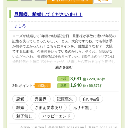
旦那様、離婚してくださいませ！
ましろ
ローズが結婚して3年目の結婚記念日、旦那様が事故に遭い5年間の
記憶を失ってしまったらしい。 まぁ、大変ですわね。でも利き手
が無事でよかったわ！こちらにサインを。 離婚届？なぜ？！大慌
てする旦那様。 今更何をいっているのかしら。そうね、記憶がな
いんだったわ。 夫婦関係は冷めきっていた。3歳年上のキリアンは
婚約時代から無口で冷たかったが、結婚したら変わるはずと期待し
た。しかし、初夜に言われたのは「お前を抱くのは無理だ」の一
言。理由を聞いても黙って部屋を出ていってしまった。 それでも
いつかは打ち解けられると期待し、様々な努力をし続けたがまった
3,681
小説
位 / 228,845件
く実を結ばなかった。 お義母様には跡継ぎはまだか、石女かと嫌
1,940
383pt
24h.ポイント
位 / 66,371件
恋愛
味を言われ、社交会でも旦那様に冷たくされる可哀想な妻と面白可
笑しく噂され蔑まれる日々。なぜ私はこんな扱いを受けなくてはい
けないの？耐えに耐えて3年。やっと白い結婚が成立して離婚でき
恋愛
異世界
記憶喪失
白い結婚
る！と喜んでいたのに…… なんでもいいから旦那様、離婚してく
離婚
ざまぁ要素あり
元サヤ無し
ださいませ！
魅了無し
ハッピーエンド