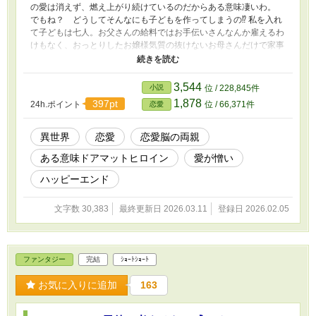
の愛は消えず、燃え上がり続けているのだからある意味凄いわ。
でもね？ どうしてそんなにも子どもを作ってしまうの⁉ 私を入れ
て子どもは七人。お父さんの給料ではお手伝いさんなんか雇えるわ
けもなく、おっとりしたお嬢様気質の抜けないお母さんだけで家事
育児などできるはずもなく。 そうなると働き手は長女の私だ。 ず
っと小さな頃から弟妹のお世話と家事に明け暮れ、それなのにまだ
産むと言うの？ 「……ねえ、お母さんにとって子どもって何？」
3,544
小説
位 / 228,845件
「うふふ。それはね、愛の結晶よ」 愛。愛って何？ 私はあなた
1,878
397pt
24h.ポイント
位 / 66,371件
恋愛
の愛のために働き詰めなのですけど？ 自分達の手に余るなら、そ
んなモノなど捨ててしまえっ！ ❦R-15は保険です。 連載中のもの
が止まったままのくせに！とは言わないで（泣） 現在、作業中の
異世界
恋愛
恋愛脳の両親
ものがなかなか終わらなくて息抜きのための不定期連載です。
ある意味ドアマットヒロイン
愛が憎い
ハッピーエンド
文字数 30,383
最終更新日 2026.03.11
登録日 2026.02.05
ファンタジー
完結
ｼｮｰﾄｼｮｰﾄ
お気に入りに追加
163