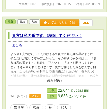
文字数 10,076
最終更新日 2025.05.22
登録日 2025.05.19
恋愛
完結
短編
お気に入りに追加
366
貴方は私の番です、結婚してください！
ましろ
ようやく見つけたっ！ それはまるで夜空に輝く真珠星のように、
彼女だけが眩しく浮かび上がった。 その輝きに手を伸ばし、 「貴
方は私の番ですっ、結婚して下さい！」 「は？お断りしますけ
ど」 まさか断られるとは思わず、更には伸ばした腕をむんずと掴
まれ、こちらの勢いを利用して投げ飛ばされたのだ！ 番を見つけ
た獣人の男と、番の本能皆無の人間の女の求婚劇。 ✻ゆるふわ設定
です。 気を付けていますが、誤字脱字などがある為、あとからこ
っそり修正することがあります。
22,644
小説
位 / 228,845件
9,833
28pt
24h.ポイント
位 / 66,371件
恋愛
異世界
恋愛
番
獣人