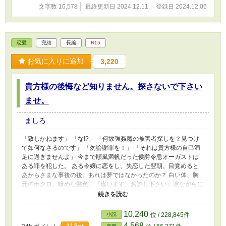
文字数 16,578
最終更新日 2024.12.11
登録日 2024.12.06
恋愛
完結
長編
R15
お気に入りに追加
3,220
貴方様の後悔など知りません。探さないで下さい
ませ。
ましろ
「致しかねます」 「な!?」 「何故強姦魔の被害者探しを？見つけ
て如何なさるのです」 「勿論謝罪を！」 「それは貴方様の自己満
足に過ぎませんよ」 今まで順風満帆だった侯爵令息オーガストは
ある罪を犯した。 ある令嬢に恋をし、失恋した翌朝。目覚めると
あからさまな事後の後。あれは夢ではなかったのか？ 白い体、胸
元のホクロ。暗めな髪色。『違います、お許し下さい』涙ながらに
抵抗する声。覚えているのはそれだけ。だが……血痕あり。 私は
誰を抱いたのだ？ 泥酔して罪を犯した男と、それに巻き込まれる
人々と、その恋の行方。 ★幸せな始まりでは無いので、苦手な方
10,240
小説
位 / 228,845件
はそっ閉じでお願いします。
4,568
113pt