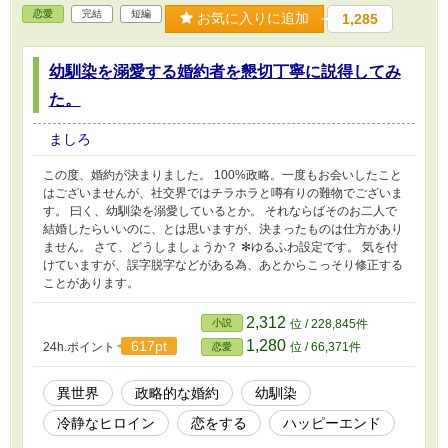
恋愛
完結
短編
お気に入りに追加
1,285
幼馴染を溺愛する婚約者を懇切丁寧に説得してみ
た。
ましろ
この度、婚約が決まりました。 100%政略。一度もお会いしたこと
はございませんが、社交界ではチラホラと噂有りの難物でございま
す。 曰く、幼馴染を溺愛しているとか。 それならばそのお二人で
結婚したらいいのに、とは思いますが、決まったものは仕方があり
ません。 さて、どうしましょうか？ ✻ゆるふわ設定です。 気を付
けていますが、誤字脱字などがある為、あとからこっそり修正する
ことがあります。
2,312
小説
位 / 228,845件
1,280
617pt
24h.ポイント
位 / 66,371件
恋愛
異世界
政略的な婚約
幼馴染
冷静なヒロイン
恋をする
ハッピーエンド