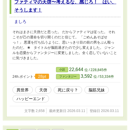
ファティマの天啓〜考えるな、感じろ！ はい、
そうします！
ましろ
それはまさに天啓だと思った。 だからファティマは従った。 それ
こそが己の運命を切り開くのだと信じて。 「ごめんあそばせ
っ！」 悪運を打ち払うように、思いっきり目の前の男をぶん殴っ
たのだ。 ❀ タイトルが脳筋過ぎたので少し変えました。 ジャン
ルを恋愛からファンタジーに変更しました。全く恋していないこと
に気づきました。
22,644
小説
位 / 228,845件
3,592
28pt
24h.ポイント
位 / 53,334件
ファンタジー
異世界
天啓
死に戻り？
脳筋兄妹
ハッピーエンド
文字数 2,658
最終更新日 2026.03.11
登録日 2026.03.11