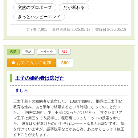
突然のプロポーズ
だが断わる
きっとハッピーエンド
文字数 7,905
最終更新日 2025.05.18
登録日 2025.05.18
恋愛
完結
ｼｮｰﾄｼｮｰﾄ
R15
お気に入りに追加
680
王子の婚約者は逃げた
ましろ
王太子殿下の婚約者が逃亡した。 13歳で婚約し、順調に王太子妃
教育も進み、あと半年で結婚するという時期になってのことだっ
た。 「内密に頼む。少し不安になっただけだろう」 マクシミリア
ン王子は周囲をそう説得し、秘密裏にジュリエットの捜索を命じ
た。 彼女はなぜ逃げたのか？ それは─── ✻ゆるふわ設定です。 気
を付けていますが、誤字脱字などがある為、あとからこっそり修正
することがあります。