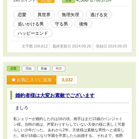
24h.ポイント
位 / 66,371件
恋愛
恋愛
異世界
無理矢理
逃げる女
追いかける男
守る男
後悔
ハッピーエンド
文字数 106,612
最終更新日 2024.09.26
登録日 2024.09.05
恋愛
完結
長編
R15
お気に入りに追加
3,032
婚約者様は大変お素敵でございます
ましろ
私シェリーが婚約したのは16の頃。相手はまだ13歳のベンジャミ
ン様。当時の彼は、声変わりすらしていない天使の様に美しく可愛
らしい少年だった。 あれから2年。天使様は素敵な男性へと成長し
た。彼が18歳になり学園を卒業したら結婚する。 それまで、侯爵