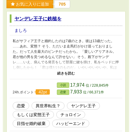
お気に入りに追加
705
ヤンデレ王子に鉄槌を
ましろ
私がサフィア王子と婚約したのは7歳のとき。彼は13歳だった。
……あれ、変態？ そう、ただいま走馬灯がかけ巡っておりまし
た。だって人生最大のピンチだったから。 「愛しいアリアネル。
君が他の男を見つめるなんて許せない」 そう。殿下がヤンデ
レ……いえ、病んでる発言をして部屋に鍵を掛け、私をベッドに押
し倒したから！ 「君は僕だけのものだ」 いやいやいやいや。私は
私のものですよ！ 何とか救いを求めて脳内がフル稼働したらどう
やら現世だけでは足りずに前世まで漁くってしまったみたいです。
逃げられるか、私っ！ ✻基本ゆるふわ設定です。 気を付けていま
17,974
小説
位 / 228,845件
すが、誤字脱字などがある為、あとからこっそり修正することがあ
7,933
42pt
24h.ポイント
位 / 66,371件
恋愛
ります。
恋愛
異世界転生？
ヤンデレ王子
もしくは変態王子
チョロイン
目指せ婚約破棄
ハッピーエンド