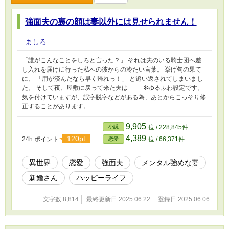
強面夫の裏の顔は妻以外には見せられません！
ましろ
「誰がこんなことをしろと言った？」 それは夫のいる騎士団へ差
し入れを届けに行った私への彼からの冷たい言葉。 挙げ句の果て
に、 「用が済んだなら早く帰れっ！」 と追い返されてしまいまし
た。 そして夜、屋敷に戻って来た夫は─── ✻ゆるふわ設定です。
気を付けていますが、誤字脱字などがある為、あとからこっそり修
正することがあります。
9,905
小説
位 / 228,845件
4,389
120pt
24h.ポイント
位 / 66,371件
恋愛
異世界
恋愛
強面夫
メンタル強めな妻
新婚さん
ハッピーライフ
文字数 8,814
最終更新日 2025.06.22
登録日 2025.06.06