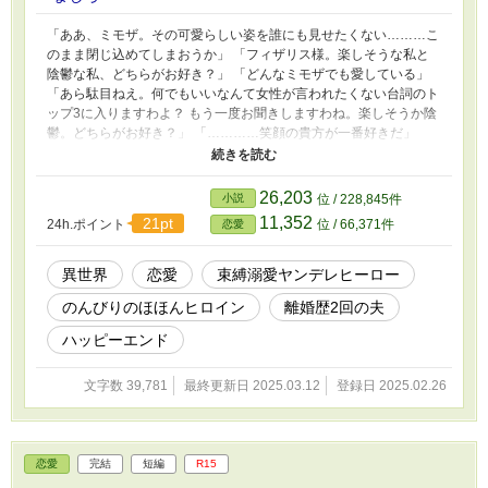
「ああ、ミモザ。その可愛らしい姿を誰にも見せたくない………こ
のまま閉じ込めてしまおうか」 「フィザリス様。楽しそうな私と
陰鬱な私、どちらがお好き？」 「どんなミモザでも愛している」
「あら駄目ねえ。何でもいいなんて女性が言われたくない台詞のト
ップ3に入りますわよ？ もう一度お聞きしますわね。楽しそうか陰
鬱。どちらがお好き？」 「…………笑顔の貴方が一番好きだ」
「ふふっ。では、私が笑顔になれるように美味しいケーキを食べに
行きましょう？」 「王都中のケーキを屋敷に運ばせよう」 「も
う、違いますわ。貴方と二人でお出掛けをしたいと言ってますの。
26,203
小説
位 / 228,845件
街を歩きながらたくさんお話をして、目に映る景色を楽しみながら
11,352
21pt
24h.ポイント
位 / 66,371件
恋愛
のデートがしたいのです！」 「……でえと」 「私とのデートはお
嫌ですか？」 「行こう。今すぐにでも行こう！」 愛が重過ぎて二
度の離婚をした束縛強め公爵と、のんびりのほほんと前向き思考の
異世界
恋愛
束縛溺愛ヤンデレヒーロー
令嬢の物語。 ✻基本ゆるふわ設定です。 気を付けていますが、誤
のんびりのほほんヒロイン
離婚歴2回の夫
字脱字などがある為、あとからこっそり修正することがあります。
✻3/2タグを変更しました。
ハッピーエンド
文字数 39,781
最終更新日 2025.03.12
登録日 2025.02.26
恋愛
完結
短編
R15