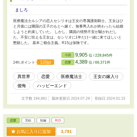
ましろ
医療魔法士ルシアの恋人セシリオは王女の専属護衛騎士。王女はひ
と月後には隣国の王子のもとへ嫁ぐ。無事輿入れが終わったら結婚
しようと約束していた。 しかし、隣国の情勢不安が騒がれだし
た。不安に怯える王女は、セシリオに1年だけ一緒に来てほしいと
懇願した。 基本ご都合主義。R15は保険です。
9,905
小説
位 / 228,845件
4,389
120pt
24h.ポイント
位 / 66,371件
恋愛
異世界
恋愛
医療魔法士
王女の嫁入り
後悔
ハッピーエンド
文字数 194,981
最終更新日 2024.07.29
登録日 2024.01.15
恋愛
完結
短編
R15
お気に入りに追加
3,791