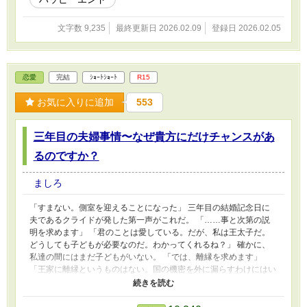
文字数 9,235
最終更新日 2026.02.09
登録日 2026.02.05
恋愛
完結
ｼｮｰﾄｼｮｰﾄ
R15
お気に入りに追加
553
三年目の夫婦事情〜なぜ貴方にだけチャンスがあ
るのですか？
ましろ
「すまない。側室を迎えることになった」 三年目の結婚記念日に
夫であるクライドが発した第一声がこれだ。 「……事と次第の説
明を求めます」 「君のことは愛している。だが、私は王太子だ。
どうしても子どもが必要なのだ。わかってくれるね？」 確かに、
私達の間にはまだ子どもがいない。 「では、離縁を求めます」
「王家に離縁というものはない。国の機密を外に漏らすわけにはい
かないからだ。どうしてもと言うなら、病気療養を理由とした蟄
居。もしくは……」 毒杯をといいたいのね。 「……気に入らない
わ」 「すまない」 「ええ、済まないわね。済ますはずがないでし