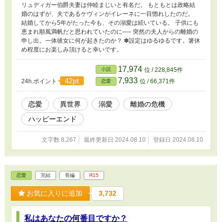
リュディガー伯爵夫妻は仲睦まじいと有名だ。 もともとは政略結
婚のはずが、夫であるケヴィンがイレーネに一目惚れしたのだ。
結婚してから5年がたった今も、その溺愛は続いている。 子供にも
恵まれ順風満帆だと思われていたのに── 突然の夫人からの離婚の
申し出。一体彼女に何が起きたのか？ ✽設定はゆるゆるです。箸休
め程度にお楽しみ頂けると幸いです。
17,974
小説
位 / 228,845件
7,933
42pt
24h.ポイント
位 / 66,371件
恋愛
恋愛
異世界
溺愛
離婚の危機
ハッピーエンド
文字数 8,267
最終更新日 2024.08.10
登録日 2024.08.10
恋愛
完結
長編
R15
お気に入りに追加
3,732
私はあなたの何番目ですか？