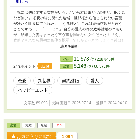
ましろ
「私には他に愛する女性がいる。だから君は形だけの妻だ。抱く気
など無い」 初夜の場に現れた途端、旦那様から信じられない言葉
が冷たく吐き捨てられた。 「なるほど。これは結婚詐欺だと言う
ことですね！」 「……は？」 自分の愛人の為の政略結婚のつもり
が、結婚した妻はまったく言う事を聞かない女性だった！ 「え、
政略？それなら最初に条件を提示してしかるべきでしょう？後出し
でその様なことを言い出すのは詐欺の手口ですよ」 「ちなみに実
家への愛は欠片もないので、経済的に追い込んでも私は何も困りま
せん」 口を開けば生意気な事ばかり。 この結婚、どうなる？ ✱基
11,578
小説
位 / 228,845件
本ご都合主義。ゆるふわ設定。
5,146
92pt
24h.ポイント
位 / 66,371件
恋愛
恋愛
異世界
契約結婚
愛人
ハッピーエンド
文字数 89,093
最終更新日 2025.07.14
登録日 2024.04.10
恋愛
完結
短編
R15
お気に入りに追加
1,094