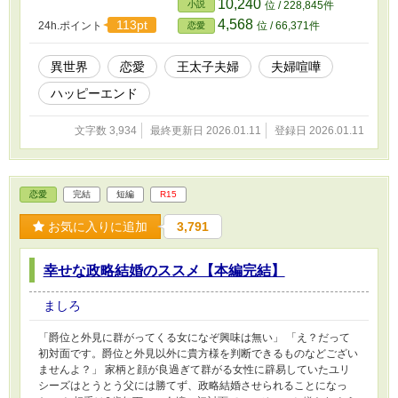
10,240
小説
位 / 228,845件
ょう？」 「だが、致し方ないのだ」 ちっ！ こいつ、悲劇のヒロ
4,568
113pt
24h.ポイント
位 / 66,371件
恋愛
イン……ではなく、ヒーロー……とは言いたくないな。 とりあえ
ず悲劇に酔っているわね？ で？ なんで私が石女設定なの？ あ
なたが種無しの可能性だってあるのに！ 三年間子宝に恵まれなか
異世界
恋愛
王太子夫婦
夫婦喧嘩
った王太子夫妻の夫婦喧嘩とその後。
ハッピーエンド
文字数 3,934
最終更新日 2026.01.11
登録日 2026.01.11
恋愛
完結
短編
R15
お気に入りに追加
3,791
幸せな政略結婚のススメ【本編完結】
ましろ
「爵位と外見に群がってくる女になぞ興味は無い」 「え？だって
初対面です。爵位と外見以外に貴方様を判断できるものなどござい
ませんよ？」 家柄と顔が良過ぎて群がる女性に辟易していたユリ
シーズはとうとう父には勝てず、政略結婚させられることになっ