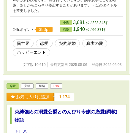
✻ゆるふわ設定です。 気を付けていますが、誤字脱字などがある
為、あとからこっそり修正することがあります。 ・話のタイトル
を変更しました。
3,681
小説
位 / 228,845件
1,940
383pt
24h.ポイント
位 / 66,371件
恋愛
異世界
恋愛
契約結婚
真実の愛
ハッピーエンド
文字数 10,619
最終更新日 2025.05.06
登録日 2025.05.03
恋愛
完結
短編
R15
お気に入りに追加
1,174
束縛強めの溺愛公爵とのんびり令嬢の恋愛(調教)
物語
ましろ