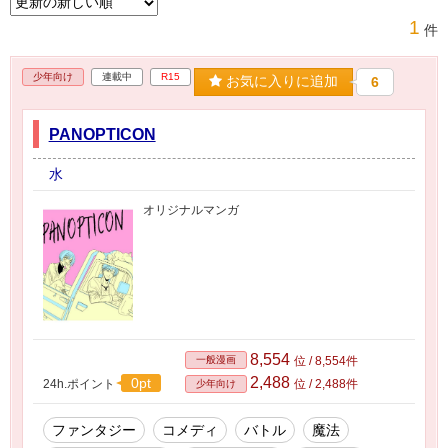
1
件
少年向け
連載中
R15
お気に入りに追加
6
PANOPTICON
水
オリジナルマンガ
8,554
一般漫画
位 / 8,554件
2,488
0pt
24h.ポイント
位 / 2,488件
少年向け
ファンタジー
コメディ
バトル
魔法