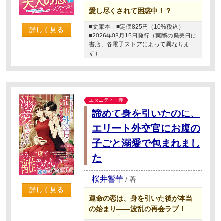
愛し尽くされて困惑中！？
■文庫本
■定価825円（10%税込）
詳しく見る
■2026年03月15日発行（実際の発売日は
書店、各電子ストアによって異なりま
す）
エタニティ・赤
諦めて身を引いたのに、
エリート外交官にお腹の
子ごと溺愛で包まれまし
た
桜井響華
/
著
詳しく見る
運命の恋は、身を引いた後が本当
の始まり――波乱の再会ラブ！