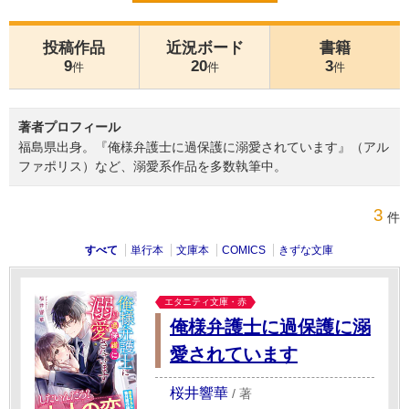
投稿作品
近況ボード
書籍
9
20
3
件
件
件
著者プロフィール
福島県出身。『俺様弁護士に過保護に溺愛されています』（アル
ファポリス）など、溺愛系作品を多数執筆中。
3
件
すべて
単行本
文庫本
COMICS
きずな文庫
エタニティ文庫・赤
俺様弁護士に過保護に溺
愛されています
桜井響華
/
著