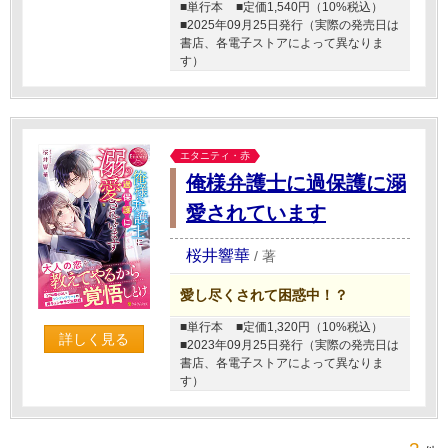
■単行本
■定価1,540円（10%税込）
■2025年09月25日発行（実際の発売日は
書店、各電子ストアによって異なりま
す）
エタニティ・赤
俺様弁護士に過保護に溺
愛されています
桜井響華
/
著
愛し尽くされて困惑中！？
■単行本
■定価1,320円（10%税込）
詳しく見る
■2023年09月25日発行（実際の発売日は
書店、各電子ストアによって異なりま
す）