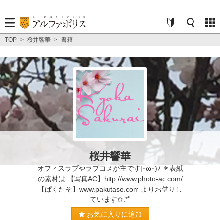
TOP
>
桜井響華
>
書籍
桜井響華
オフィスラブやラブコメが主です|･ω･)ﾉ ＊表紙
の素材は 【写真AC】http://www.photo-ac.com/
【ぱくたそ】www.pakutaso.com よりお借りし
ています✩.*˚
お気に入りに追加