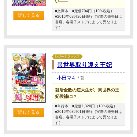
い――
■文庫本
■定価704円（10%税込）
詳しく見る
■2016年03月20日発行（実際の発売日は
書店、各電子ストアによって異なりま
す）
レジーナブックス
異世界取り違え王妃
小田マキ
/
著
就活全敗の短大生が、異世界の王
妃候補に!?
■単行本
■定価1,320円（10%税込）
■2016年03月01日発行（実際の発売日は
詳しく見る
書店、各電子ストアによって異なりま
す）