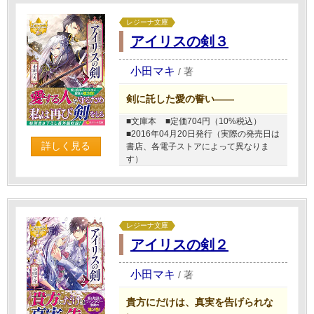
レジーナ文庫
アイリスの剣３
小田マキ
/
著
剣に託した愛の誓い――
■文庫本
■定価704円（10%税込）
■2016年04月20日発行（実際の発売日は
詳しく見る
書店、各電子ストアによって異なりま
す）
レジーナ文庫
アイリスの剣２
小田マキ
/
著
貴方にだけは、真実を告げられな