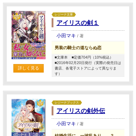
レジーナ文庫
アイリスの剣１
小田マキ
/
著
男装の騎士の道ならぬ恋
■文庫本
■定価704円（10%税込）
■2016年02月20日発行（実際の発売日は
詳しく見る
書店、各電子ストアによって異なりま
す）
レジーナブックス
アイリスの剣外伝
小田マキ
/
著
結婚生活に、一波乱あり――？