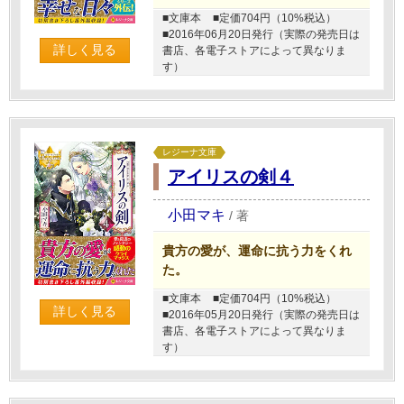
■文庫本
■定価704円（10%税込）
■2016年06月20日発行（実際の発売日は
詳しく見る
書店、各電子ストアによって異なりま
す）
レジーナ文庫
アイリスの剣４
小田マキ
/
著
貴方の愛が、運命に抗う力をくれ
た。
■文庫本
■定価704円（10%税込）
詳しく見る
■2016年05月20日発行（実際の発売日は
書店、各電子ストアによって異なりま
す）