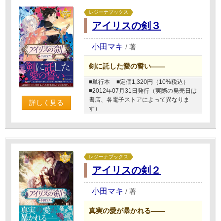
レジーナブックス
アイリスの剣３
小田マキ
/
著
剣に託した愛の誓い――
■単行本
■定価1,320円（10%税込）
■2012年07月31日発行（実際の発売日は
書店、各電子ストアによって異なりま
詳しく見る
す）
レジーナブックス
アイリスの剣２
小田マキ
/
著
真実の愛が暴かれる――