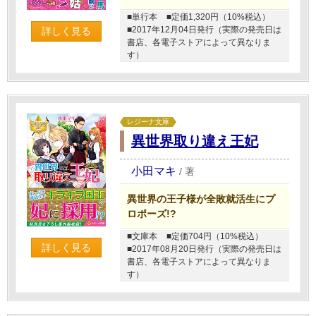
■単行本
■定価1,320円（10%税込）
■2017年12月04日発行（実際の発売日は
詳しく見る
書店、各電子ストアによって異なりま
す）
レジーナ文庫
異世界取り違え王妃
小田マキ
/
著
異世界の王子様が全敗就活生にプ
ロポーズ!?
■文庫本
■定価704円（10%税込）
詳しく見る
■2017年08月20日発行（実際の発売日は
書店、各電子ストアによって異なりま
す）