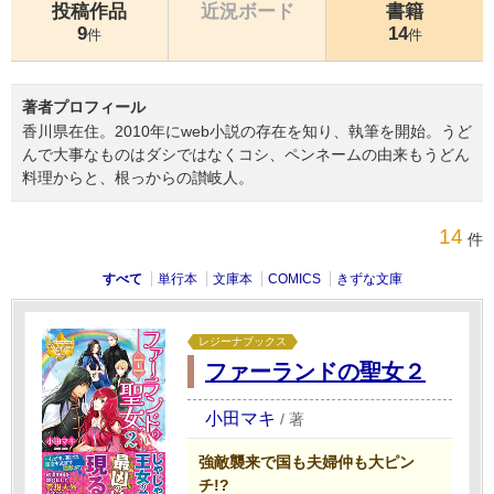
投稿作品
近況ボード
書籍
9
14
件
件
著者プロフィール
香川県在住。2010年にweb小説の存在を知り、執筆を開始。うど
んで大事なものはダシではなくコシ、ペンネームの由来もうどん
料理からと、根っからの讃岐人。
14
件
すべて
単行本
文庫本
COMICS
きずな文庫
レジーナブックス
ファーランドの聖女２
小田マキ
/
著
強敵襲来で国も夫婦仲も大ピン
チ!?