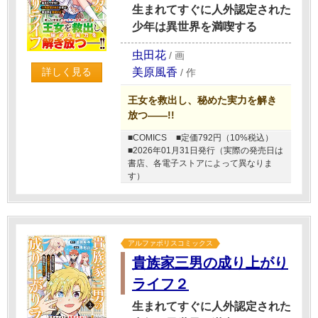
生まれてすぐに人外認定された
少年は異世界を満喫する
虫田花
/
画
美原風香
詳しく見る
/
作
王女を救出し、秘めた実力を解き
放つ――!!
■COMICS
■定価792円（10%税込）
■2026年01月31日発行（実際の発売日は
書店、各電子ストアによって異なりま
す）
アルファポリスコミックス
貴族家三男の成り上がり
ライフ２
生まれてすぐに人外認定された