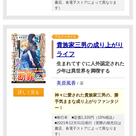
書店、各電子ストアによって異なりま
す）
アルファポリス
貴族家三男の成り上がり
ライフ
生まれてすぐに人外認定された
少年は異世界を満喫する
美原風香
/
著
詳しく見る
神々に愛された貴族家三男の、勝
手気ままな成り上がりファンタジ
ー！
■単行本
■定価1,320円（10%税込）
■2021年12月31日発行（実際の発売日は
書店、各電子ストアによって異なりま
す）