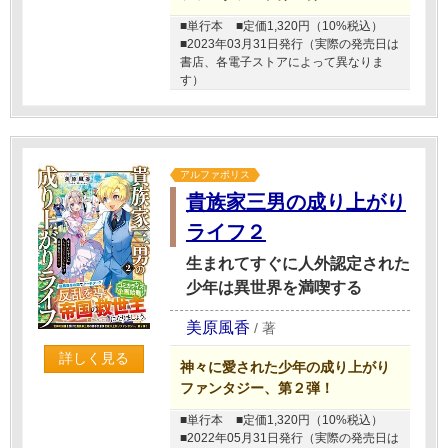
■単行本
■定価1,320円（10%税込）
■2023年03月31日発行（実際の発売日は
書店、各電子ストアによって異なりま
す）
アルファポリス
貴族家三男の成り上がり
ライフ２
生まれてすぐに人外認定された
少年は異世界を満喫する
美原風香
/
著
詳しく見る
神々に愛された少年の成り上がり
ファンタジー、第２弾！
■単行本
■定価1,320円（10%税込）
■2022年05月31日発行（実際の発売日は