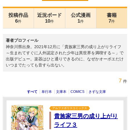
投稿作品
近況ボード
公式漫画
書籍
6
10
1
7
件
件
件
件
著者プロフィール
神奈川県出身。2021年12月に「貴族家三男の成り上がりライフ
～生まれてすぐに人外認定された少年は異世界を満喫する～」で
出版デビュー。楽器はひと通りできるのに、なぜかオーボエだけ
いつまでたっても音すら出ない。
7
件
すべて
単行本
文庫本
COMICS
きずな文庫
アルファポリスコミックス
貴族家三男の成り上がり
ライフ３