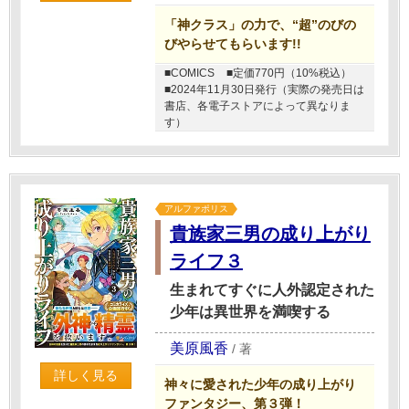
「神クラス」の力で、“超”のびの
びやらせてもらいます!!
■COMICS
■定価770円（10%税込）
■2024年11月30日発行（実際の発売日は
書店、各電子ストアによって異なりま
す）
アルファポリス
貴族家三男の成り上がり
ライフ３
生まれてすぐに人外認定された
少年は異世界を満喫する
美原風香
/
著
詳しく見る
神々に愛された少年の成り上がり
ファンタジー、第３弾！