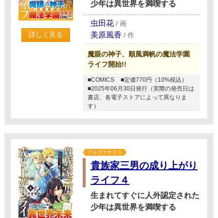
少年は異世界を満喫する
虫田花
/
画
美原風香
詳しく見る
/
作
魔眼の神子、順風満帆の魔法学園
ライフ開始!!
■COMICS
■定価770円（10%税込）
■2025年06月30日発行（実際の発売日は
書店、各電子ストアによって異なりま
す）
アルファポリス
貴族家三男の成り上がり
ライフ４
生まれてすぐに人外認定された
少年は異世界を満喫する