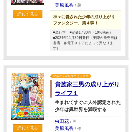
美原風香
/
著
詳しく見る
神々に愛された少年の成り上がり
ファンタジー、第４弾！
■単行本
■定価1,430円（10%税込）
■2024年11月30日発行（実際の発売日は
書店、各電子ストアによって異なりま
す）
アルファポリスコミックス
貴族家三男の成り上がり
ライフ１
生まれてすぐに人外認定された
少年は異世界を満喫する
虫田花
/
画
美原風香
詳しく見る
/
作