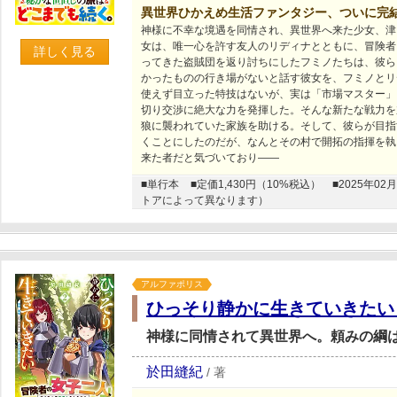
異世界ひかえめ生活ファンタジー、ついに完
神様に不幸な境遇を同情され、異世界へ来た少女、津
女は、唯一心を許す友人のリディナとともに、冒険者
詳しく見る
ってきた盗賊団を返り討ちにしたフミノたちは、彼ら
かったものの行き場がないと話す彼女を、フミノとリ
使えず目立った特技はないが、実は「市場マスター」
切り交渉に絶大な力を発揮した。そんな新たな戦力を
狼に襲われていた家族を助ける。そして、彼らが目指
くことにしたのだが、なんとその村で開拓の指揮を執
来た者だと気づいており――
■単行本
■定価1,430円（10%税込）
■2025年
トアによって異なります）
アルファポリス
ひっそり静かに生きていきたい
神様に同情されて異世界へ。頼みの綱
於田縫紀
/
著