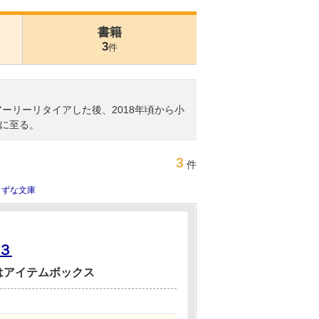
書籍
3
件
ーリーリタイアした後、2018年頃から小
に至る。
3
件
きずな文庫
３
はアイテムボックス