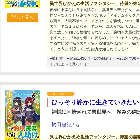
異世界ひかえめ生活ファンタジー、待望の第
神様に不幸な境遇を同情され、異世界へ来た少女、津
物ならなんでも収納できるスキル「アイテムボックス
詳しく見る
ら貰う。人間不信のフミノはそれらを駆使しつつ、唯
者として気ままに旅をしていた。二人が求めるのは、
見て放っておける性格でもなかった。魔物を大量に討
を掘ったり、強欲な領主に苦しめられている人々が他
する世間の常識を大きく変える知識を広めたり。徐々
で、とうとう隠していた能力が知られてしまい――
■単行本
■定価1,430円（10%税込）
■2024年
トアによって異なります）
アルファポリス
ひっそり静かに生きていきたい
神様に同情されて異世界へ。頼みの綱
於田縫紀
/
著
異世界ひかえめ生活ファンタジー、待望の書