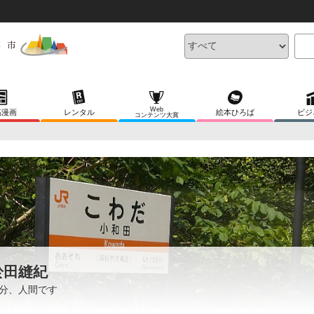
Web
稿漫画
レンタル
絵本ひろば
ビジ
コンテンツ大賞
於田縫紀
分、人間です