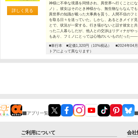
神様に不幸な境遇を同情され、異世界へ行くことにな
ノ）。彼女はそのとき神様から、無生物ならなんでも
詳しく見る
異世界の知識が載った大事典を貰う。人間不信のフミ
を取る日々を送っていた。しかし、あるときメイド見
とで、状況が一変する。行き場がないと話す彼女と共
った二人暮らしだが、他人との交渉はリディナがやっ
もあり、フミノにとっては心地のいいものだった――
■単行本
■定価1,320円（10%税込）
■2024年
トアによって異なります）
アプリ一覧
ご利用について
会社