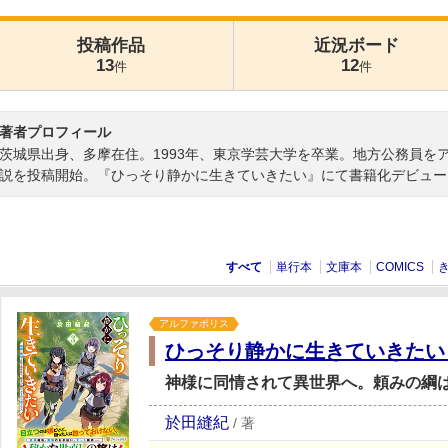
投稿作品
近況ボード
13
12
件
件
著者プロフィール
茨城県出身、多摩在住。1993年、東京学芸大学を卒業。地方公務員をア
説を投稿開始。『ひっそり静かに生きていきたい』にて書籍化デビュー
すべて
単行本
文庫本
COMICS
アルファポリス
ひっそり静かに生きていきたい
神様に同情されて異世界へ。頼みの綱
於田縫紀
/
著