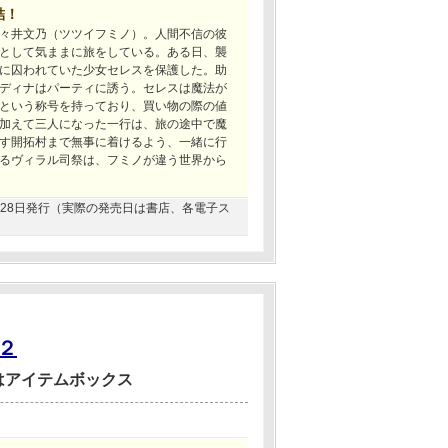
結！
々井文乃（ツツイフミノ）。人間不信の彼
として気ままに旅をしている。ある日、襲
に囚われていた少女セレスを保護した。助
ディナはパーティに誘う。セレスは魔法が
という称号を持っており、買い物の際の値
加えて三人になった一行は、旅の途中で魔
す開拓村まで無事に着けるよう、一緒に行
るヴィラル司祭は、フミノが違う世界から
02月28日発行（実際の発売日は書店、各電子ス
２
はアイテムボックス