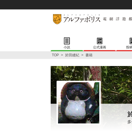
小説
公式漫画
投
TOP
>
於田縫紀
>
書籍
多