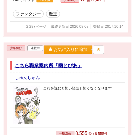
ファンタジー
魔王
2,287ページ
最終更新日 2026.08.08
登録日 2017.10.14
少年向け
連載中
お気に入りに追加
5
こちら職業案内所「幽とぴあ」
しゅんしゅん
これを読むと怖い怪談も怖くなくなります
8,555
一般漫画
位 / 8,555件