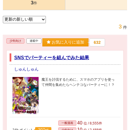
3
件
3
件
少年向け
連載中
お気に入りに追加
632
SNSでパーティーを組んでみた結果
しゅんしゅん
魔王を討伐するために、スマホのアプリを使っ
て仲間を集めたらヘンテコなパーティーに！？
40
一般漫画
位 / 8,555件
10
207pt
24h.ポイント
位 / 2,488件
少年向け