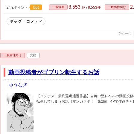
8,553
2
0pt
24h.ポイント
一般漫画
位 / 8,553件
一般男性向け
ギャグ・コメディ
2ページ
一般男性向け
完結
動画投稿者がゴブリン転生するお話
ゆうなぎ
【コンテスト最終選考通過作品】自称中堅レベルの動画投稿
転生してしまうお話（マンガラボ！「第2回 4Pで作画チ