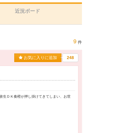
近況ボード
9
件
お気に入りに追加
248
験生ＤＫ奏橙が押し掛けてきてしまい、お世