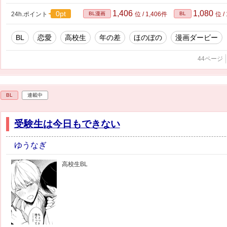
1,406
1,080
0pt
24h.ポイント
BL漫画
位 / 1,406件
BL
位 /
BL
恋愛
高校生
年の差
ほのぼの
漫画ダービー
44ページ
BL
連載中
受験生は今日もできない
ゆうなぎ
高校生BL