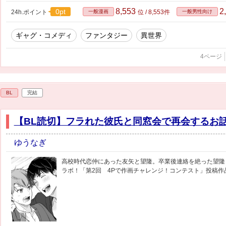
8,553
2
0pt
24h.ポイント
一般漫画
位 / 8,553件
一般男性向け
ギャグ・コメディ
ファンタジー
異世界
4ページ
BL
完結
【BL読切】フラれた彼氏と同窓会で再会するお
ゆうなぎ
高校時代恋仲にあった友矢と望隆。卒業後連絡を絶った望隆
ラボ！「第2回 4Pで作画チャレンジ！コンテスト」投稿作