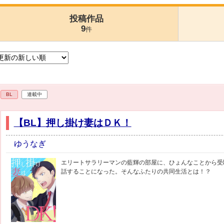
投稿作品
9
件
BL
連載中
【BL】押し掛け妻はＤＫ！
ゆうなぎ
エリートサラリーマンの藍輝の部屋に、ひょんなことから受
話することになった。そんなふたりの共同生活とは！？