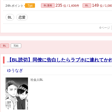
235
149
7pt
24h.ポイント
BL漫画
位 / 1,406件
BL
位 / 1,0
BL
恋愛
4ページ
BL
完結
【BL読切】同僚に告白したらラブホに連れてか
ゆうなぎ
社会人BL