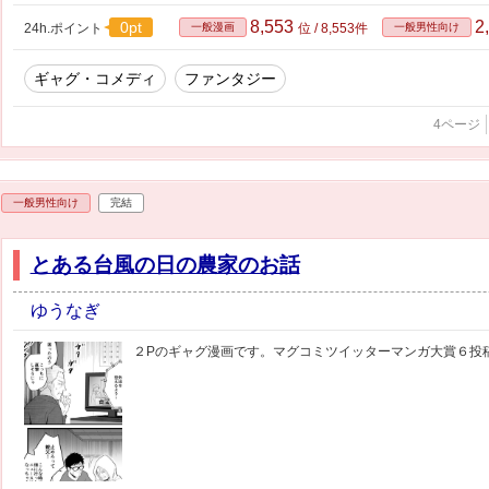
8,553
2
0pt
24h.ポイント
一般漫画
位 / 8,553件
一般男性向け
ギャグ・コメディ
ファンタジー
4ページ
一般男性向け
完結
とある台風の日の農家のお話
ゆうなぎ
２Pのギャグ漫画です。マグコミツイッターマンガ大賞６投