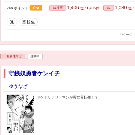
1,406
1,080
0pt
24h.ポイント
BL漫画
位 / 1,406件
BL
位 /
BL
高校生
4ページ
一般男性向け
連載中
守銭奴勇者ケンイチ
ゆうなぎ
ドケチサラリーマンが異世界転生！？