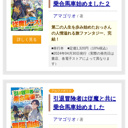
乗合馬車始めました２
アマゴリオ
/
著
第二の人生を歩み始めたおっさん
の人情溢れる旅ファンタジー、完
結！
詳しく見る
■単行本
■定価1,320円（10%税込）
■2024年04月30日発行（実際の発売日は
書店、各電子ストアによって異なりま
す）
アルファポリス
引退冒険者は従魔と共に
乗合馬車始めました
アマゴリオ
/
著