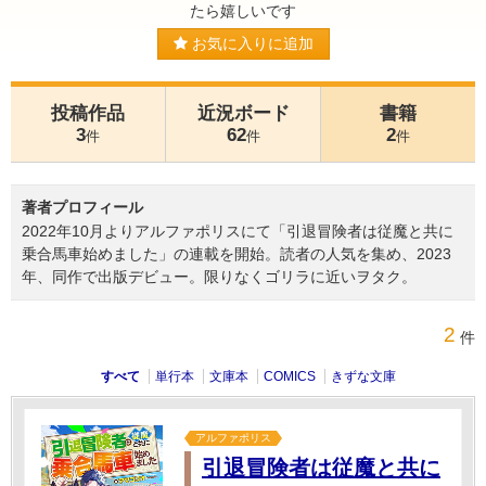
たら嬉しいです
お気に入りに追加
投稿作品
近況ボード
書籍
3
62
2
件
件
件
著者プロフィール
2022年10月よりアルファポリスにて「引退冒険者は従魔と共に
乗合馬車始めました」の連載を開始。読者の人気を集め、2023
年、同作で出版デビュー。限りなくゴリラに近いヲタク。
2
件
すべて
単行本
文庫本
COMICS
きずな文庫
アルファポリス
引退冒険者は従魔と共に