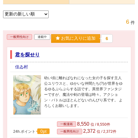
6
件
一般男性向け
連載中
お気に入りに追加
6
君を探せり
佳ゐ村
幼い頃に離ればなれになった女の子を探す主人
公ユリウスと、ゆかいな仲間たち(?)が世界をゆ
るゆるぶらぶらする話です。異世界ファンタジ
ーですが、魔法や剣の登場は時々。アクショ
ン・バトルはほとんどないのんびり系です。 よ
ろしくお願いします。
8,550
一般漫画
位 / 8,550件
2,372
0pt
24h.ポイント
位 / 2,372件
一般男性向け