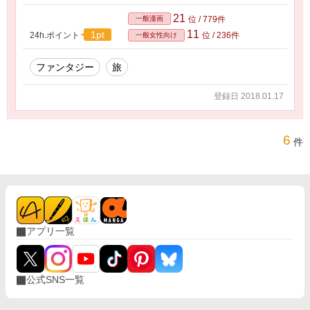
21
一般漫画
位 / 779件
11
1pt
24h.ポイント
位 / 236件
一般女性向け
ファンタジー
旅
登録日 2018.01.17
6
件
アプリ一覧
公式SNS一覧