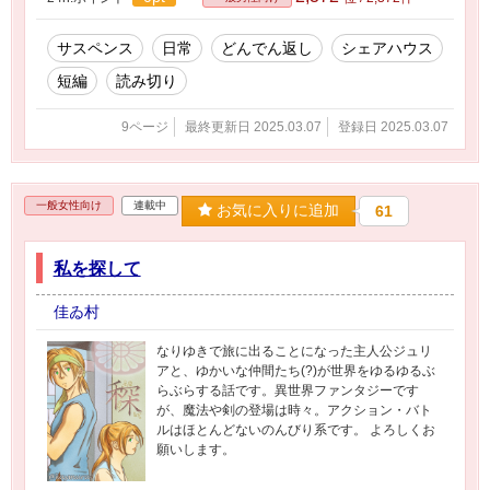
サスペンス
日常
どんでん返し
シェアハウス
短編
読み切り
9ページ
最終更新日 2025.03.07
登録日 2025.03.07
一般女性向け
連載中
お気に入りに追加
61
私を探して
佳ゐ村
なりゆきで旅に出ることになった主人公ジュリ
アと、ゆかいな仲間たち(?)が世界をゆるゆるぶ
らぶらする話です。異世界ファンタジーです
が、魔法や剣の登場は時々。アクション・バト
ルはほとんどないのんびり系です。 よろしくお
願いします。