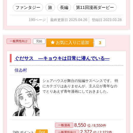
ファンタジー
旅
長編
第11回漫画ダービー
190ページ
最終更新日 2025.04.26
登録日 2023.03.28
一般男性向け
完結
お気に入りに追加
3
ぐだサス ―キョウキは日常に潜んでいる―
佳ゐ村
シェアハウスが舞台の短編サスペンスです。 特
にカテゴリはありませんが、主人公が青年なの
でとりあえず青年漫画にしておきました。
8,550
一般漫画
位 / 8,550件
2,372
0pt
24h.ポイント
位 / 2,372件
一般男性向け