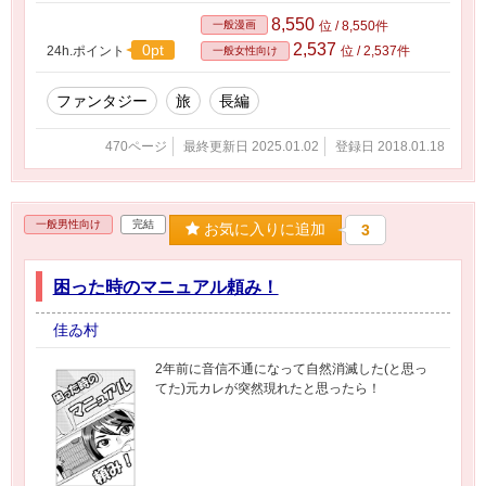
8,550
一般漫画
位 / 8,550件
2,537
0pt
24h.ポイント
位 / 2,537件
一般女性向け
ファンタジー
旅
長編
470ページ
最終更新日 2025.01.02
登録日 2018.01.18
一般男性向け
完結
お気に入りに追加
3
困った時のマニュアル頼み！
佳ゐ村
2年前に音信不通になって自然消滅した(と思っ
てた)元カレが突然現れたと思ったら！