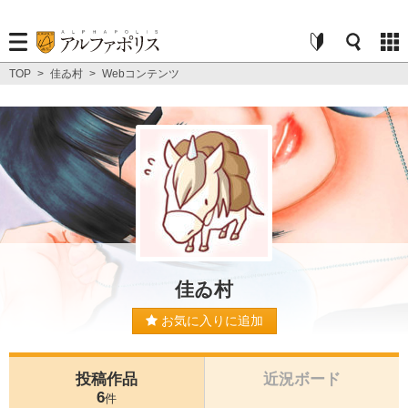
TOP
>
佳ゐ村
>
Webコンテンツ
佳ゐ村
お気に入りに追加
投稿作品
近況ボード
6
件