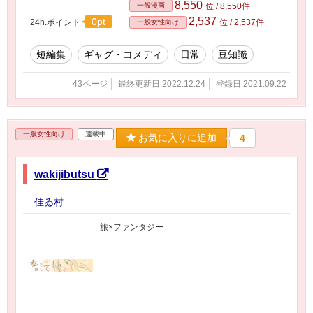
8,550
一般漫画
位 / 8,550件
2,537
0pt
24h.ポイント
位 / 2,537件
一般女性向け
短編集
ギャグ・コメディ
日常
豆知識
43ページ
最終更新日 2022.12.24
登録日 2021.09.22
一般女性向け
連載中
お気に入りに追加
4
wakijibutsu
佳ゐ村
旅×ファンタジー