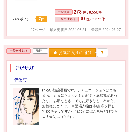
278
一般漫画
位 / 8,550件
90
7pt
24h.ポイント
位 / 2,372件
一般男性向け
17ページ
最終更新日 2024.03.21
登録日 2024.03.07
一般女性向け
連載中
お気に入りに追加
7
ぐだサガ
佳ゐ村
ゆるい短編漫画です。シチュエーションはまち
まち。 たまにちょっとした雑学・豆知識があっ
たり。 お暇なときにでもお好きなところから、
お気軽にどうぞ。 ※登場人物は本編(私を探し
て)のキャラですが、読む分にはこちらだけでも
大丈夫(なはず)です。