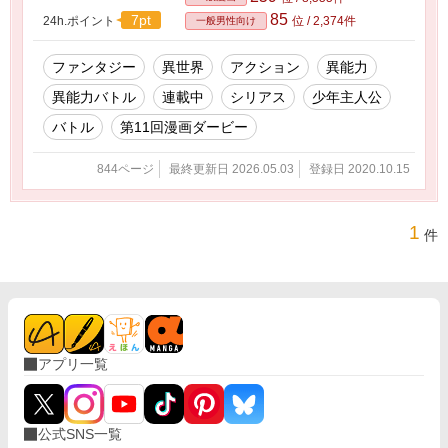
85
7pt
24h.ポイント
位 / 2,374件
一般男性向け
ファンタジー
異世界
アクション
異能力
異能力バトル
連載中
シリアス
少年主人公
バトル
第11回漫画ダービー
844ページ
最終更新日 2026.05.03
登録日 2020.10.15
1
件
アプリ一覧
公式SNS一覧