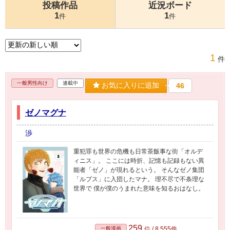
投稿作品
近況ボード
1
1
件
件
1
件
一般男性向け
連載中
お気に入りに追加
46
ゼノマグナ
渉
重犯罪も世界の危機も日常茶飯事な街「オルデ
ィニス」。 ここには時折、記憶も記録もない異
能者「ゼノ」が現れるという。 そんなゼノ集団
「ルプス」に入団したマナ。 理不尽で不条理な
世界で 僕が僕のうまれた意味を知るおはなし。
259
一般漫画
位 / 8,555件