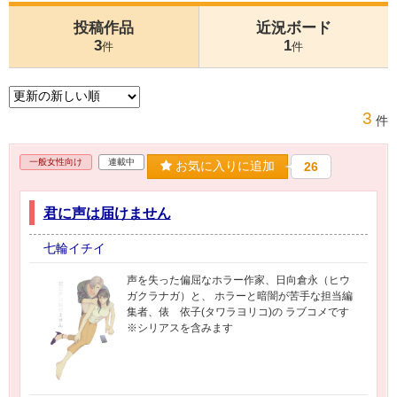
投稿作品
近況ボード
3
1
件
件
3
件
一般女性向け
連載中
お気に入りに追加
26
君に声は届けません
七輪イチイ
声を失った偏屈なホラー作家、日向倉永（ヒウ
ガクラナガ）と、 ホラーと暗闇が苦手な担当編
集者、俵 依子(タワラヨリコ)の ラブコメです
※シリアスを含みます