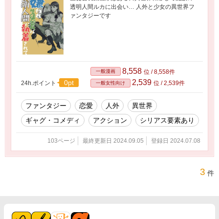
透明人間ルカに出会い… 人外と少女の異世界フ
ァンタジーです
8,558
一般漫画
位 / 8,558件
2,539
0pt
24h.ポイント
位 / 2,539件
一般女性向け
ファンタジー
恋愛
人外
異世界
ギャグ・コメディ
アクション
シリアス要素あり
103ページ
最終更新日 2024.09.05
登録日 2024.07.08
3
件