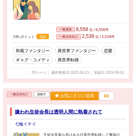
8,558
一般漫画
位 / 8,558件
2,539
0pt
24h.ポイント
位 / 2,539件
一般女性向け
和風ファンタジー
異世界ファンタジー
恋愛
ギャグ・コメディ
異世界転移
25ページ
最終更新日 2025.06.21
登録日 2024.09.01
一般女性向け
連載中
お気に入りに追加
83
嫌われ生徒会長は透明人間に執着されて
七輪イチイ
生徒会長葉山糸はある日異世界転移して魔族の