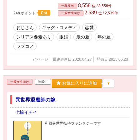
8,558
一般漫画
位 / 8,558件
2,539
0pt
24h.ポイント
位 / 2,539件
一般女性向け
おじさん
ギャグ・コメディ
恋愛
シリアス要素あり
眼鏡
歳の差
年の差
ラブコメ
74ページ
最終更新日 2026.04.27
登録日 2025.06.23
一般女性向け
連載中
お気に入りに追加
7
異世界退魔師の嫁
七輪イチイ
和風異世界転移ファンタジーです