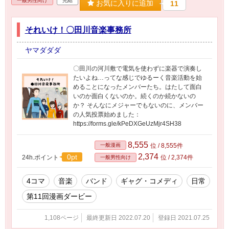
一般男性向け
完結
お気に入りに追加
11
それいけ！〇田川音楽事務所
ヤマダダダ
〇田川の河川敷で電気を使わずに楽器で演奏し
たいよね…ってな感じでゆるーく音楽活動を始
めることになったメンバーたち。はたして面白
いのか面白くないのか。続くのか続かないの
か？ そんなにメジャーでもないのに、メンバー
の人気投票始めました：
https://forms.gle/kPeDXGeUzMjr4SH38
8,555
一般漫画
位 / 8,555件
2,374
0pt
24h.ポイント
位 / 2,374件
一般男性向け
4コマ
音楽
バンド
ギャグ・コメディ
日常
第11回漫画ダービー
1,108ページ
最終更新日 2022.07.20
登録日 2021.07.25