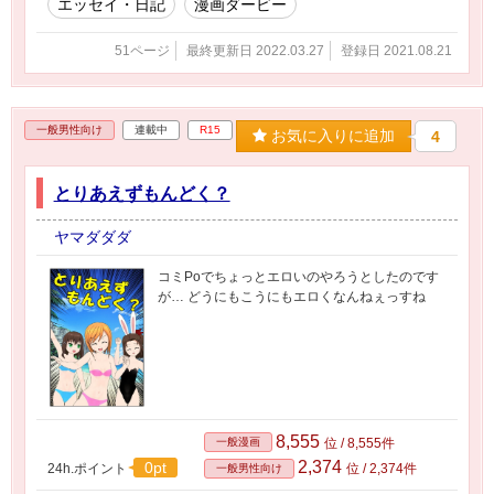
エッセイ・日記
漫画ダービー
51ページ
最終更新日 2022.03.27
登録日 2021.08.21
一般男性向け
連載中
R15
お気に入りに追加
4
とりあえずもんどく？
ヤマダダダ
コミPoでちょっとエロいのやろうとしたのです
が… どうにもこうにもエロくなんねぇっすね
8,555
一般漫画
位 / 8,555件
2,374
0pt
24h.ポイント
位 / 2,374件
一般男性向け