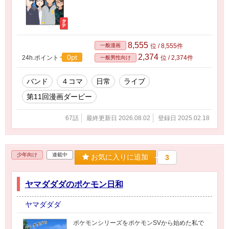
8,555
一般漫画
位 / 8,555件
2,374
0pt
24h.ポイント
位 / 2,374件
一般男性向け
バンド
４コマ
日常
ライブ
第11回漫画ダービー
67話
最終更新日 2026.08.02
登録日 2025.02.18
少年向け
連載中
お気に入りに追加
3
ヤマダダダのポケモン日和
ヤマダダダ
ポケモンシリーズをポケモンSVから始めた私で