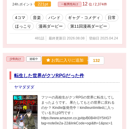
12
221pt
24h.ポイント
位 / 2,374件
一般男性向け
4コマ
音楽
バンド
ギャグ・コメディ
日常
ほっこり
漫画ダービー
第11回漫画ダービー
481話
最終更新日 2026.08.08
登録日 2025.04.24
少年向け
連載中
お気に入りに追加
132
転生した世界がクソRPGだった件
ヤマダダダ
フツーの高校生がクソRPGの世界に転生してし
まったようです。 果たしてもとの世界に戻れる
のか？ Kindle版発売中！kindleunlimitedに入っ
ている方は0円です：
https://www.amazon.co.jp/dp/B0B4H3Y5HG?
tag=note0e2a-22&linkCode=ogi&th=1&psc=1