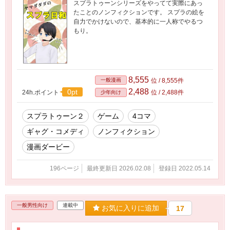
スプラトゥーンシリーズをやってて実際にあっ
たことのノンフィクションです。 スプラの絵を
自力でかけないので、基本的に一人称でやるつ
もり。
8,555
一般漫画
位 / 8,555件
2,488
0pt
24h.ポイント
位 / 2,488件
少年向け
スプラトゥーン２
ゲーム
4コマ
ギャグ・コメディ
ノンフィクション
漫画ダービー
196ページ
最終更新日 2026.02.08
登録日 2022.05.14
一般男性向け
連載中
お気に入りに追加
17