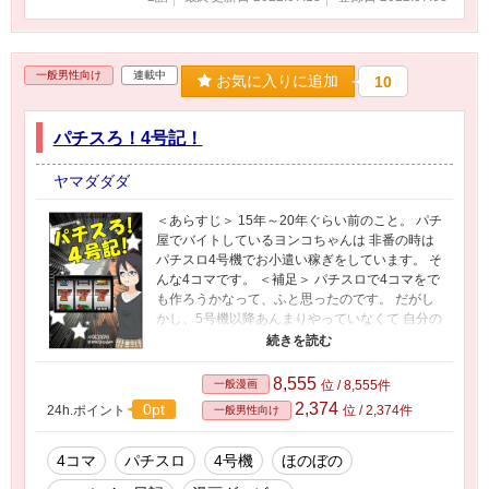
一般男性向け
連載中
お気に入りに追加
10
パチスろ！4号記！
ヤマダダダ
＜あらすじ＞ 15年～20年ぐらい前のこと。 パチ
屋でバイトしているヨンコちゃんは 非番の時は
パチスロ4号機でお小遣い稼ぎをしています。 そ
んな4コマです。 ＜補足＞ パチスロで4コマをで
も作ろうかなって、ふと思ったのです。 だがし
かし、5号機以降あんまりやっていなくて 自分の
中に引き出しがあんまりなかったので、 4号機の
頃の思い出をベースに4コマを作ってみました。
8,555
一般漫画
位 / 8,555件
2,374
0pt
24h.ポイント
位 / 2,374件
一般男性向け
4コマ
パチスロ
4号機
ほのぼの