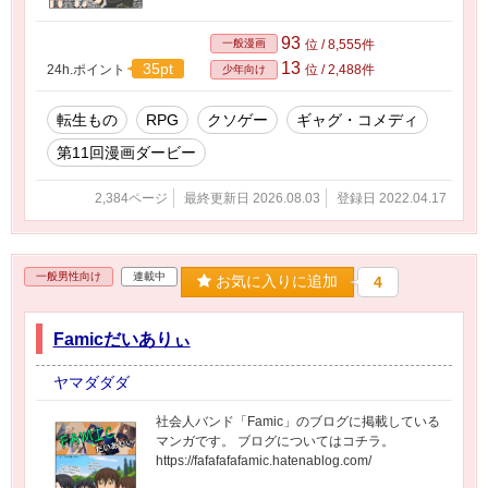
93
一般漫画
位 / 8,555件
13
35pt
24h.ポイント
位 / 2,488件
少年向け
転生もの
RPG
クソゲー
ギャグ・コメディ
第11回漫画ダービー
2,384ページ
最終更新日 2026.08.03
登録日 2022.04.17
一般男性向け
連載中
お気に入りに追加
4
Famicだいありぃ
ヤマダダダ
社会人バンド「Famic」のブログに掲載している
マンガです。 ブログについてはコチラ。
https://fafafafafamic.hatenablog.com/