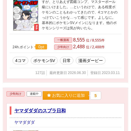
すが、とりあえず図鑑コンプ、マスターボール
級にいけました。…というわけで、ある程度ポ
ケモンのこともわかってきたので、4コマとかの
っけていこうかな…って感じです。よしなに。
基本的にポケモンSVメインになります。他のポ
ケモンシリーズは気が向いたら。
8,555
一般漫画
位 / 8,555件
2,488
0pt
24h.ポイント
位 / 2,488件
少年向け
4コマ
ポケモンSV
日常
漫画ダービー
127話
最終更新日 2026.06.30
登録日 2023.03.11
少年向け
連載中
お気に入りに追加
5
ヤマダダダのスプラ日和
ヤマダダダ