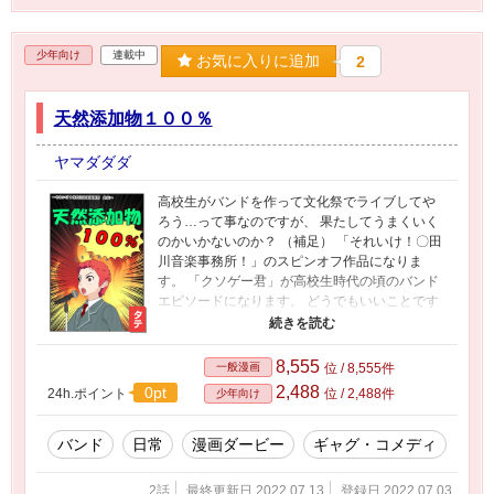
少年向け
連載中
お気に入りに追加
2
天然添加物１００％
ヤマダダダ
高校生がバンドを作って文化祭でライブしてや
ろう…って事なのですが、 果たしてうまくいく
のかいかないのか？ （補足） 「それいけ！〇田
川音楽事務所！」のスピンオフ作品になりま
す。 「クソゲー君」が高校生時代の頃のバンド
エピソードになります。 どうでもいいことです
が、既存の連載が全部横書き形式になってお
り、 縦書きに変更できないので、 新たに縦書き
用のマンガを書き下ろしてみた …ってのが、作
8,555
一般漫画
位 / 8,555件
ったきっかけだったりします。 （あ、ツール使
2,488
0pt
24h.ポイント
位 / 2,488件
少年向け
ってるから書いてねぇや。そういえば。） 本編
の「それいけ！〇田川音楽事務所！」はコチラ
https://www.alphapolis.co.jp/manga/489052214/
バンド
日常
漫画ダービー
ギャグ・コメディ
726520289
2話
最終更新日 2022.07.13
登録日 2022.07.03