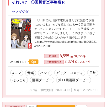
それいけ！〇田川音楽事務所Ｒ
ヤマダダダ
「〇田川の河川敷で電気を使わずに楽器で演奏
したいよね」 ってな感じでゆるーく音楽活動を
やっているメンバーたち。 １０００回連載した
のでリニューアルしました。 このままいい感じ
で続くのか続かないのか？ 前作はコチラ
→https://www.alphapolis.co.jp/manga/48905221
4/726520289
8,555
一般漫画
位 / 8,555件
2,374
0pt
24h.ポイント
位 / 2,374件
一般男性向け
4コマ
音楽
バンド
ギャグ・コメディ
日常
ほっこり
漫画ダービー
第11回漫画ダービー
997話
最終更新日 2025.04.15
登録日 2022.07.21