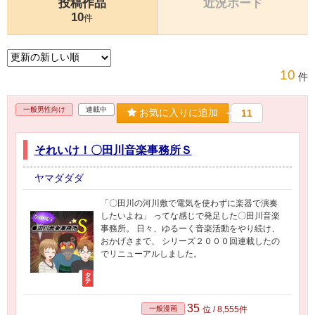
投稿作品
近況ボード
10
件
10
件
一般男性向け
連載中
お気に入りに追加
11
それいけ！〇田川音楽事務所Ｓ
ヤマダダダ
「〇田川の河川敷で電気を使わずに楽器で演奏
したいよね」 ってな感じで発足した〇田川音楽
事務所。 日々、ゆるーく音楽活動をやり続け、
おかげさまで、 シリーズ２０００回連載したの
でリニューアルしました。
35
一般漫画
位 / 8,555件