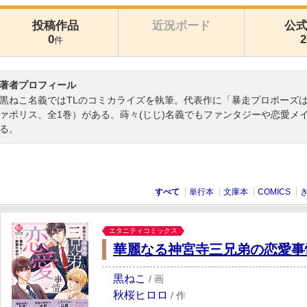
投稿作品
近況ボード
公
0
2
件
著者プロフィール
黒ねこ名義ではTLのコミカライズを執筆。代表作に「暴走プロポーズ
ァポリス、全1巻）がある。蒔々(じじ)名義でもファンタジーや恋愛メ
る。
すべて
単行本
文庫本
COMICS
エタニティコミックス
華麗なる神宮寺三兄弟の恋愛事
黒ねこ
/
画
秋桜ヒロロ
/
作