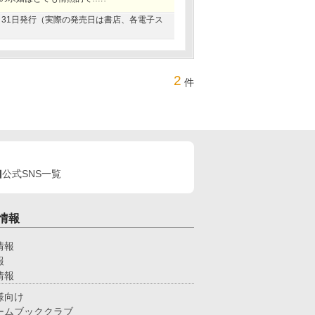
03月31日発行（実際の発売日は書店、各電子ス
2
件
公式SNS一覧
情報
情報
報
情報
様向け
ームブッククラブ