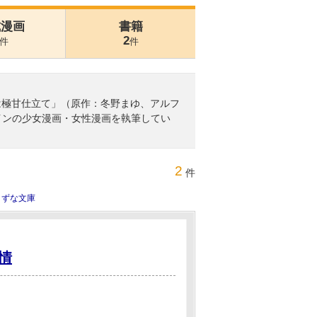
式漫画
書籍
2
件
件
は極甘仕立て」（原作：冬野まゆ、アルフ
インの少女漫画・女性漫画を執筆してい
2
件
きずな文庫
情