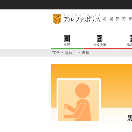
小説
公式漫画
投
TOP
>
黒ねこ
>
書籍