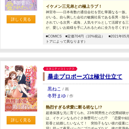
イケメン三兄弟との極上ラブ！
神宮寺――日本有数の通信会社を営む華麗なる一族。
がいる。自ら興した会社の敏腕社長である長男・陸斗
詳しく見る
されている次男・成海、人気モデルとして活躍する三
が、愛しいお姫様を手に入れるために全力を尽くすけ
■COMICS
■定価704円（10%税込）
■2021年
トアによって異なります）
エタニティコミックス
暴走プロポーズは極甘仕立て
黒ねこ
/
画
冬野まゆ
/
作
熱烈すぎる求愛に断る術なし!?
超過保護な兄に育てられ、23年間男性との交際経験
は、イケメンなものぐさ御曹司だった!? 「恋愛や
詳しく見る
彩香と結婚したいなんて！ 突拍子もない彼の提案に
貸し切って夜景バックにプロポーズなど、彼の常識外