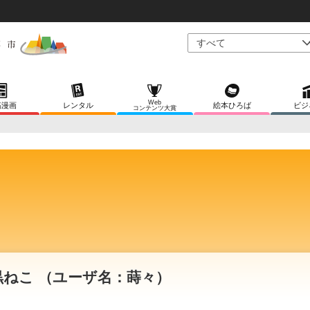
Web
稿漫画
レンタル
絵本ひろば
ビジ
コンテンツ大賞
黒ねこ （ユーザ名：蒔々）