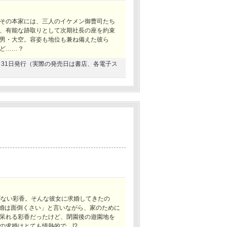
その本家には、三人のイケメン御曹司たち
、有能な跡取りとして次期社長の座を約束
男・大空。容姿も地位も兼ね備えた彼ら
ど……？
05月31日発行（実際の発売日は書店、各電子ス
がない彩香。そんな彼女に求婚してきたの
結婚は面倒くさい」と言いながら、家のために
呆れる彩香だったけど、閉園後の遊園地を
の求婚はとても情熱的で…!?