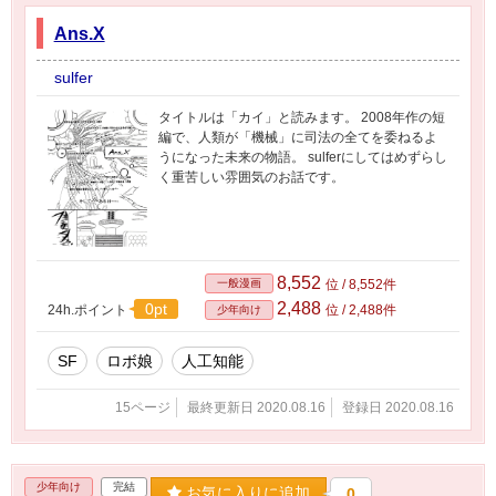
Ans.X
sulfer
タイトルは「カイ」と読みます。 2008年作の短
編で、人類が「機械」に司法の全てを委ねるよ
うになった未来の物語。 sulferにしてはめずらし
く重苦しい雰囲気のお話です。
8,552
一般漫画
位 / 8,552件
2,488
0pt
24h.ポイント
位 / 2,488件
少年向け
SF
ロボ娘
人工知能
15ページ
最終更新日 2020.08.16
登録日 2020.08.16
少年向け
完結
お気に入りに追加
0