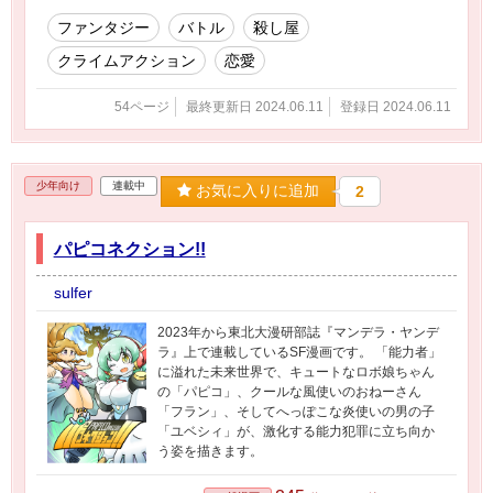
ファンタジー
バトル
殺し屋
クライムアクション
恋愛
54ページ
最終更新日 2024.06.11
登録日 2024.06.11
少年向け
連載中
お気に入りに追加
2
パピコネクション!!
sulfer
2023年から東北大漫研部誌『マンデラ・ヤンデ
ラ』上で連載しているSF漫画です。 「能力者」
に溢れた未来世界で、キュートなロボ娘ちゃん
の「パピコ」、クールな風使いのおねーさん
「フラン」、そしてへっぽこな炎使いの男の子
「ユベシィ」が、激化する能力犯罪に立ち向か
う姿を描きます。