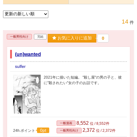
14
件
一般男性向け
完結
お気に入りに追加
0
(un)wanted
sulfer
2021年に描いた短編。 "殺し屋"の男の子と、彼
に"殺されたい"女の子のお話です。
8,552
一般漫画
位 / 8,552件
2,372
0pt
24h.ポイント
位 / 2,372件
一般男性向け