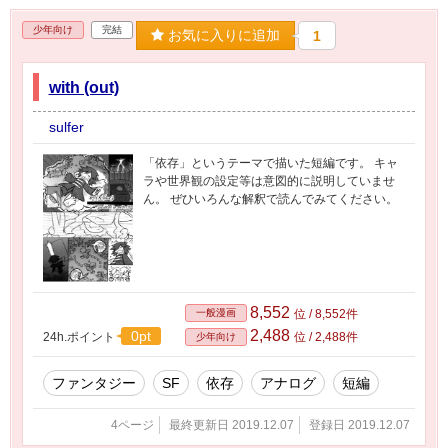
少年向け
完結
お気に入りに追加
1
with (out)
sulfer
「依存」というテーマで描いた短編です。 キャ
ラや世界観の設定等は意図的に説明していませ
ん。 ぜひいろんな解釈で読んでみてください。
8,552
一般漫画
位 / 8,552件
2,488
0pt
24h.ポイント
位 / 2,488件
少年向け
ファンタジー
SF
依存
アナログ
短編
4ページ
最終更新日 2019.12.07
登録日 2019.12.07