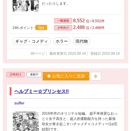
だったりします。
8,552
一般漫画
位 / 8,552件
2,488
0pt
24h.ポイント
位 / 2,488件
少年向け
ギャグ・コメディ
ホラー
現代物
36ページ
最終更新日 2020.08.16
登録日 2020.08.16
少年向け
連載中
お気に入りに追加
0
ヘルプミー☆プリンセス!!
sulfer
2016年作のオリジナル短編。 超不幸体質なおっ
とり女子高生と、超人的運動能力を持った最強
幼女が巻き起こすハチャメチャコメディー(1p完
結型)です。