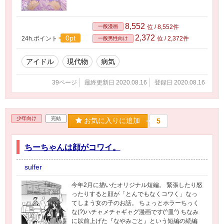
8,552
一般漫画
位 / 8,552件
2,372
0pt
24h.ポイント
位 / 2,372件
一般男性向け
アイドル
現代物
病気
39ページ
最終更新日 2020.08.16
登録日 2020.08.16
少年向け
完結
お気に入りに追加
5
ちーちゃんは顔がコワイ。
sulfer
今年2月に描いたオリジナル短編。 緊張したり怒
ったりすると顔が「とんでもなくコワく」なっ
てしまう女の子のお話。 ちょっとホラーちっく
な(?)ハチャメチャギャグ漫画です(^皿^) ちなみ
に以前上げた『なやみごと』という短編の続編