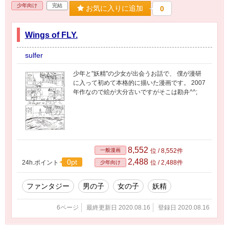
少年向け
完結
お気に入りに追加
0
Wings of FLY.
sulfer
少年と"妖精"の少女が出会うお話で、 僕が漫研
に入って初めて本格的に描いた漫画です。 2007
年作なので絵が大分古いですがそこは勘弁^^;
8,552
一般漫画
位 / 8,552件
2,488
0pt
24h.ポイント
位 / 2,488件
少年向け
ファンタジー
男の子
女の子
妖精
6ページ
最終更新日 2020.08.16
登録日 2020.08.16