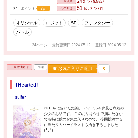
245
一般漫画
位 / 8,552件
51
7pt
24h.ポイント
位 / 2,488件
少年向け
オリジナル
ロボット
SF
ファンタジー
バトル
34ページ
最終更新日 2024.05.12
登録日 2024.05.12
一般男性向け
完結
お気に入りに追加
3
†Hearted†
sulfer
2019年に描いた短編。 アイドルを夢見る病気の
少女のお話です。 このお話は今まで描いたなか
でも特に僕のお気に入りなので、 今回投稿する
に当たりカバーイラストも描き下ろしました
(╹ᴗ╹)+