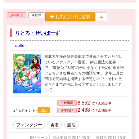
少年向け
連載中
お気に入りに追加
4
りとる・せいばーず
sulfer
東北大学漫画研究会部誌で連載させていただい
ているファンタジー漫画。 剣と魔法の世界
で、"魔物"と"人間"の争いをなくすために旅を続
けるちいさな勇者たちの物語です。 来年三月に
部誌で完結編を掲載する予定なので、それに先
立ち今までのお話を公開することにしました(*
´ω`*)
8,552
一般漫画
位 / 8,552件
2,488
0pt
24h.ポイント
位 / 2,488件
少年向け
ファンタジー
勇者
魔法
560ページ
最終更新日 2019.08.31
登録日 2017.10.01