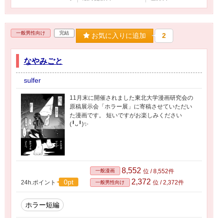
一般男性向け
完結
お気に入りに追加
2
なやみごと
sulfer
11月末に開催されました東北大学漫画研究会の
原稿展示会「ホラー展」に寄稿させていただい
た漫画です。 短いですがお楽しみください
(╹ᴗ╹)✨
8,552
一般漫画
位 / 8,552件
2,372
0pt
24h.ポイント
位 / 2,372件
一般男性向け
ホラー短編