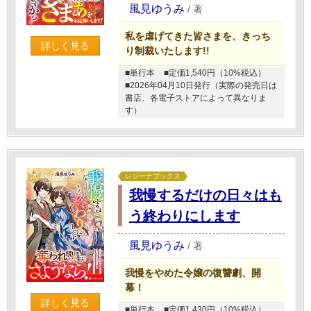
風見ゆうみ
/
著
私を虐げてきた皆さまを、きっち
詳しく見る
り制裁いたします!!
■単行本
■定価1,540円（10%税込）
■2026年04月10日発行（実際の発売日は
書店、各電子ストアによって異なりま
す）
レジーナブックス
我慢するだけの日々はも
う終わりにします
風見ゆうみ
/
著
我慢をやめた令嬢の復讐劇、開
幕！
詳しく見る
■単行本
■定価1,430円（10%税込）