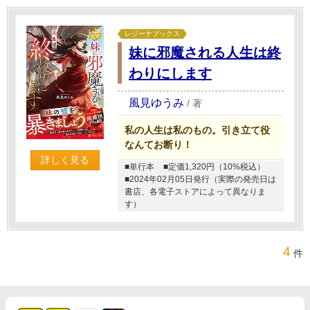
レジーナブックス
妹に邪魔される人生は終
わりにします
風見ゆうみ
/
著
私の人生は私のもの。引き立て役
なんてお断り！
詳しく見る
■単行本
■定価1,320円（10%税込）
■2024年02月05日発行（実際の発売日は
書店、各電子ストアによって異なりま
す）
4
件