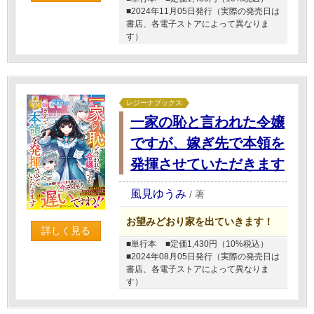
■2024年11月05日発行（実際の発売日は
書店、各電子ストアによって異なりま
す）
レジーナブックス
一家の恥と言われた令嬢
ですが、嫁ぎ先で本領を
発揮させていただきます
風見ゆうみ
/
著
お望みどおり家を出ていきます！
詳しく見る
■単行本
■定価1,430円（10%税込）
■2024年08月05日発行（実際の発売日は
書店、各電子ストアによって異なりま
す）