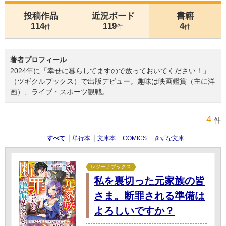
投稿作品
近況ボード
書籍
114
119
4
件
件
件
著者プロフィール
2024年に「幸せに暮らしてますので放っておいてください！」
（ツギクルブックス）で出版デビュー。趣味は映画鑑賞（主に洋
画）、ライブ・スポーツ観戦。
4
件
すべて
単行本
文庫本
COMICS
きずな文庫
レジーナブックス
私を裏切った元家族の皆
さま。断罪される準備は
よろしいですか？