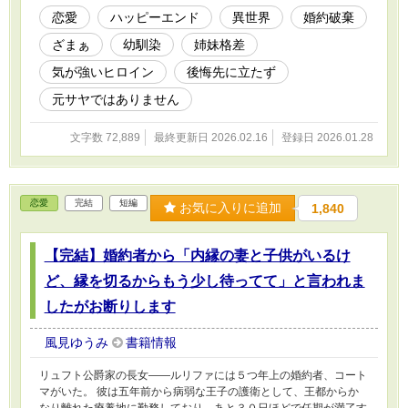
恋愛
ハッピーエンド
異世界
婚約破棄
ざまぁ
幼馴染
姉妹格差
気が強いヒロイン
後悔先に立たず
元サヤではありません
文字数 72,889
最終更新日 2026.02.16
登録日 2026.01.28
恋愛
完結
短編
お気に入りに追加
1,840
【完結】婚約者から「内縁の妻と子供がいるけ
ど、縁を切るからもう少し待ってて」と言われま
したがお断りします
風見ゆうみ
書籍情報
リュフト公爵家の長女――ルリファには５つ年上の婚約者、コート
マがいた。 彼は五年前から病弱な王子の護衛として、王都からか