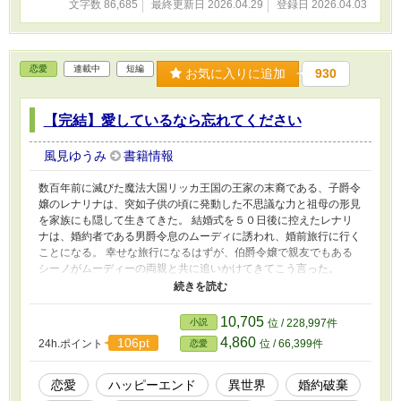
文字数 86,685
最終更新日 2026.04.29
登録日 2026.04.03
恋愛
連載中
短編
お気に入りに追加
930
【完結】愛しているなら忘れてください
風見ゆうみ
書籍情報
数百年前に滅びた魔法大国リッカ王国の王家の末裔である、子爵令
嬢のレナリナは、突如子供の頃に発動した不思議な力と祖母の形見
を家族にも隠して生きてきた。 結婚式を５０日後に控えたレナリ
ナは、婚約者である男爵令息のムーディに誘われ、婚前旅行に行く
ことになる。 幸せな旅行になるはずが、伯爵令嬢で親友でもある
シーノがムーディーの両親と共に追いかけてきてこう言った。
「ごめんなさい、レナリナ。やっぱり、私はムーディを愛している
の。私に譲って」 涙するシーノを見たムーディは「婚前旅行は中
止だ。とにかくシーノと両親を送ってくる」と言って、レナリナを
10,705
小説
位 / 228,997件
旅行先に残して帰ってしまう。 現金をムーディに預けていたレナ
4,860
106pt
24h.ポイント
位 / 66,399件
恋愛
リナは、帰る手段もなく途方に暮れるが、今まで隠していた力を利
用し、自分を捨てた人たちを捨て、新たな人生を歩み始める。 そ
んなレナリナの活躍を知った家族や、ムーディの両親、別れるつも
恋愛
ハッピーエンド
異世界
婚約破棄
りがなかったムーディは、彼女に復縁を求めるが――