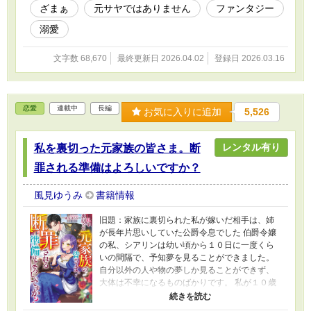
ざまぁ
元サヤではありません
ファンタジー
溺愛
文字数 68,670
最終更新日 2026.04.02
登録日 2026.03.16
恋愛
連載中
長編
お気に入りに追加
5,526
レンタル有り
私を裏切った元家族の皆さま。断
罪される準備はよろしいですか？
風見ゆうみ
書籍情報
旧題：家族に裏切られた私が嫁いだ相手は、姉
が長年片思いしていた公爵令息でした 伯爵令嬢
の私、シアリンは幼い頃から１０日に一度くら
いの間隔で、予知夢を見ることができました。
自分以外の人や物の夢しか見ることができず、
大体は不幸になるものばかりです。 私が１０歳
の時、両親は私の予知夢の能力を王家に伝え、
認められた私は王太子殿下の婚約者になったの