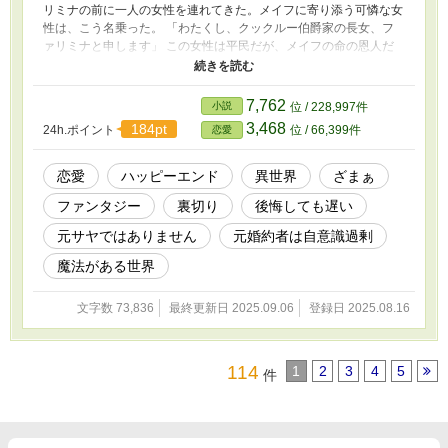
リミナの前に一人の女性を連れてきた。メイフに寄り添う可憐な女
性は、こう名乗った。 「わたくし、クックルー伯爵家の長女、フ
ァリミナと申します」 この女性は平民だが、メイフの命の恩人だ
った。メイフは自分との結婚を望む彼女のためにファリミナの身分
を与えるという暴挙に出たのだ。 家族や友人たちは買収されてお
り、本当のファリミナを偽者だと訴える。 メイフが用意したボロ
7,762
小説
位 / 228,997件
家に追いやられたファリミナだったが、メイフの世話にはならず、
3,468
184pt
24h.ポイント
位 / 66,399件
恋愛
平民のファリとして新しい生活を送ることに決める。 ファリとし
て新しい生活の基盤を整えた頃、元家族はファリミナがいたことに
より、自分たちの生活が楽だったことを知る。そして、メイフは自
恋愛
ハッピーエンド
異世界
ざまぁ
分が馬鹿だったと後悔し始め、自分を愛しているはずのファリミナ
ファンタジー
裏切り
後悔しても遅い
に会いに行くのだが――。
元サヤではありません
元婚約者は自意識過剰
魔法がある世界
文字数 73,836
最終更新日 2025.09.06
登録日 2025.08.16
114
1
2
3
4
5
件