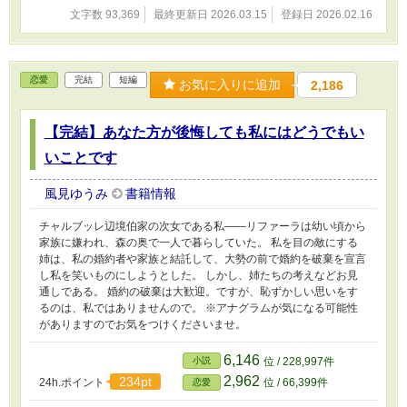
文字数 93,369
最終更新日 2026.03.15
登録日 2026.02.16
恋愛
完結
短編
お気に入りに追加
2,186
【完結】あなた方が後悔しても私にはどうでもい
いことです
風見ゆうみ
書籍情報
チャルブッレ辺境伯家の次女である私――リファーラは幼い頃から
家族に嫌われ、森の奥で一人で暮らしていた。 私を目の敵にする
姉は、私の婚約者や家族と結託して、大勢の前で婚約を破棄を宣言
し私を笑いものにしようとした。 しかし、姉たちの考えなどお見
通しである。 婚約の破棄は大歓迎。ですが、恥ずかしい思いをす
るのは、私ではありませんので。 ※アナグラムが気になる可能性
がありますのでお気をつけくださいませ。
6,146
小説
位 / 228,997件
2,962
234pt
24h.ポイント
位 / 66,399件
恋愛