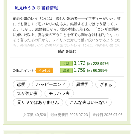
風見ゆうみ
書籍情報
伯爵令嬢のレイリンには、優しい婚約者――イブディーがいた。誰
にでも優しくて思いやりのある人。結婚するまではそう思ってい
た。 しかし、結婚初日から、彼の本性が現れる。 「コンザ侯爵家
に嫁いだ以上、妻は夫の言うことを何でも聞かなければならない」
そう言ったその日から、レイリンに対して酷い扱いをするようにな
る。外面が良いだけの夫だと気づいたレイリンは、仲の良い姉に相
談をするが、姉は密かに夫と通じていた。 そのことを知ったレイ
リンは、夫のモラハラ、義母からの嫌がらせに対して我慢すること
をやめた。
3,173
小説
位 / 228,997件
1,759
454pt
24h.ポイント
位 / 66,399件
恋愛
恋愛
ハッピーエンド
異世界
ざまぁ
気が強い妻
モラハラ夫
元サヤではありません
こんな夫はいらない
文字数 40,520
最終更新日 2026.07.23
登録日 2026.07.06