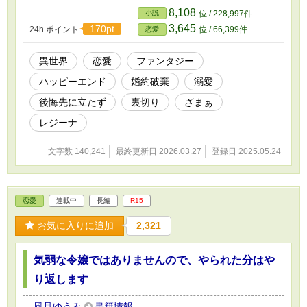
です。 それから７年後、とある理由で私への敵
8,108
小説
位 / 228,997件
意をむき出しにしていたお姉様は、予知夢を見
3,645
170pt
24h.ポイント
位 / 66,399件
恋愛
ることができるのは自分で、今まで私がしてき
た話は全てお姉様から聞いたものだと言い出し
ます。 すぐにバレる嘘だと思いましたが、両親
異世界
恋愛
ファンタジー
も婚約者もその話を信じ、私は婚約破棄された
ハッピーエンド
婚約破棄
溺愛
だけでなく、ちょうど釣書が来た男爵の元に嫁
ぐことになったのです。 実は釣書のお相手はお
後悔先に立たず
裏切り
ざまぁ
姉様が長年片思いしていた公爵令息。冷たいと
言われている彼ですが私には甘々です！ 幸せな
レジーナ
暮らしを送り始めた頃、元婚約者や家族もお姉
様に予知夢が見れないことに気づき始め――。
文字数 140,241
最終更新日 2026.03.27
登録日 2025.05.24
恋愛
連載中
長編
R15
お気に入りに追加
2,321
気弱な令嬢ではありませんので、やられた分はや
り返します
風見ゆうみ
書籍情報