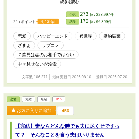
相手の女性に絡まれていくうち、アットンが気になり始め―― ※
過去作の改稿版ですが、設定が変わっております。
273
小説
位 / 228,997件
170
4,438pt
24h.ポイント
位 / 66,399件
恋愛
恋愛
ハッピーエンド
異世界
婚約破棄
ざまぁ
ラブコメ
７歳児は恋のお相手ではない
中々見せないが溺愛
文字数 106,271
最終更新日 2026.08.10
登録日 2026.07.20
恋愛
完結
短編
R15
お気に入りに追加
456
【完結】妻ならどんな時でも夫に尽くせですっ
て？ そんなことを言う夫はいりません