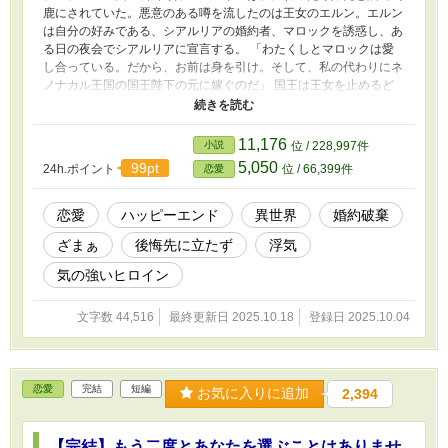
鹿にされていた。悪意のある噂を流したのは王女のエルン。エルン
は自分の好みである、シアルリアの婚約者、マロックを誘惑し、あ
る日の夜会でシアルリアに宣言する。 「わたくしとマロックは愛
し合っている。だから、お前は身を引け。そして、私の代わりにネ
ノナカル王国の国王陛下の元に嫁ぐのだ」 国王は王女を止めるど
ころか、縁談の変更を決行し、ネノナカル王国側も喜んでシアルリ
アを受け入れると連絡が来る。嫁いだシアルリアを待っていたの
は、体は大人だが精神は５歳児らしき国王と優しい家臣たちや穏や
11,176
小説
位 / 228,997件
かな国民たち。楽しく暮らし始めたシアルリアとは反対に、チモチ
5,050
99pt
24h.ポイント
位 / 66,399件
恋愛
ノモ王国は王家へのクーデターの気運が高まり始める。 そのこと
に気がついたエルンは、やはり自分がネノナカルの王妃になると言
い出すのだが――。
恋愛
ハッピーエンド
異世界
婚約破棄
ざまぁ
後悔先に立たず
浮気
気の強いヒロイン
文字数 44,516
最終更新日 2025.10.18
登録日 2025.10.04
恋愛
完結
短編
お気に入りに追加
2,394
【完結】もう二度とあなたを選ぶことはありませ