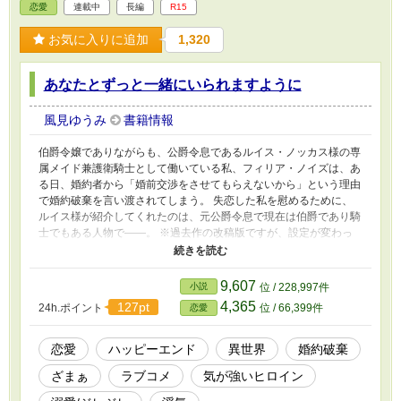
恋愛
連載中
長編
R15
お気に入りに追加
1,320
あなたとずっと一緒にいられますように
風見ゆうみ
書籍情報
伯爵令嬢でありながらも、公爵令息であるルイス・ノッカス様の専
属メイド兼護衛騎士として働いている私、フィリア・ノイズは、あ
る日、婚約者から「婚前交渉をさせてもらえないから」という理由
で婚約破棄を言い渡されてしまう。 失恋した私を慰めるために、
ルイス様が紹介してくれたのは、元公爵令息で現在は伯爵であり騎
士でもある人物で――。 ※過去作の改稿版ですが、設定が変わっ
ております。 ※史実とは関係なく、設定もゆるゆるでご都合主義
です。 ※中世〜近世ヨーロッパ風で貴族制度はありますが、法
律、武器、食べ物など、その他諸々は現代風です。話を進めるにあ
9,607
小説
位 / 228,997件
たり、都合の良いものとなっています。 ※誤字脱字など見直して
4,365
127pt
24h.ポイント
位 / 66,399件
恋愛
気を付けているつもりですが、やはりございます。申し訳ございま
せん。
恋愛
ハッピーエンド
異世界
婚約破棄
ざまぁ
ラブコメ
気が強いヒロイン