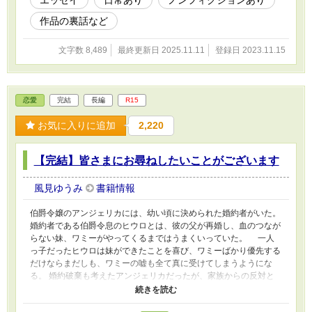
作品の裏話など
文字数 8,489
最終更新日 2025.11.11
登録日 2023.11.15
恋愛
完結
長編
R15
お気に入りに追加
2,220
【完結】皆さまにお尋ねしたいことがございます
風見ゆうみ
書籍情報
伯爵令嬢のアンジェリカには、幼い頃に決められた婚約者がいた。
婚約者である伯爵令息のヒウロとは、彼の父が再婚し、血のつなが
らない妹、ワミーがやってくるまではうまくいっていた。 一人
っ子だったヒウロは妹ができたことを喜び、ワミーばかり優先する
だけならまだしも、ワミーの嘘も全て真に受けてしまうようにな
る。 婚約破棄も考えたアンジェリカだったが、家族からの反対と
ヒウロへの情が断ち切れず、予定通り彼と式を挙げる。『妻になれ
ば優しくしてくれる。いや、妻になれるだけで幸せ』そう思うよう