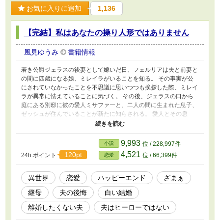
お気に入りに追加
1,136
【完結】私はあなたの操り人形ではありません
風見ゆうみ
書籍情報
若き公爵ジェラスの後妻として嫁いだ日、フェルリアは夫と前妻と
の間に四歳になる娘、ミレイラがいることを知る。 その事実が公
にされていなかったことを不思議に思いつつも挨拶した際、ミレイ
ラが異常に怯えていることに気づく。 その後、ジェラスの口から
庭にある別邸に彼の愛人ミサファーと、二人の間に生まれた息子、
ゼッシュが住んでいることが新たに知らされる。 愛人とその息
子、そしてジェラスまでもがミレイラを虐げていることを知ったフ
ェルリアは、自分がミレイラを守ると決意する。 歯に衣着せぬ物
言いだが正論を言うフェルリアにジェラスは少しずつ惹かれていく
9,993
小説
位 / 228,997件
が――。 ※夫はヒーローではありませんので、夫との元サヤはあ
4,521
120pt
24h.ポイント
位 / 66,399件
恋愛
りません。
異世界
恋愛
ハッピーエンド
ざまぁ
継母
夫の後悔
白い結婚
離婚したくない夫
夫はヒーローではない