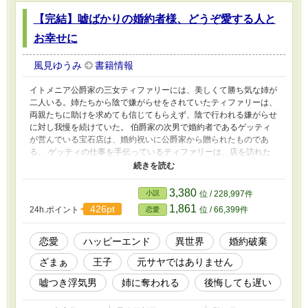
【完結】嘘ばかりの婚約者様、どうぞ愛する人と
お幸せに
風見ゆうみ
書籍情報
イトメニア公爵家の三女ティファリーには、美しくて勝ち気な姉が
二人いる。姉たちから陰で嫌がらせをされていたティファリーは、
両親たちに助けを求めても信じてもらえず、陰で行われる嫌がらせ
に対し我慢を続けていた。 伯爵家の次男で婚約者であるゲッティ
が営んでいる宝石店は、婚約祝いに公爵家から贈られたものであ
る。 ゲッティの仕事を手伝っているティファリーは、店を訪れた
際、彼とティファリーの姉のノーリーとの逢引シーンを目撃してし
まう。 その場で二人を問い詰めるが、お互いに恋愛感情はないと
言いはり、ノーリーはティファリーを嘲笑う。 ゲッティにほのか
3,380
小説
位 / 228,997件
な恋心を抱いていたティファリーは、心に深い傷を負い涙する。し
1,861
426pt
24h.ポイント
位 / 66,399件
恋愛
かし、彼女は一晩寝たら気持ちを切り替えることができるタイプだ
った。「あんな婚約者よりももっといい人がいるはずです！」そう
思ったティファリーは、婚約の破棄に向けて動き出す。 他サイト
恋愛
ハッピーエンド
異世界
婚約破棄
様でも投稿しています。
ざまぁ
王子
元サヤではありません
嘘つき浮気男
姉に奪われる
後悔しても遅い