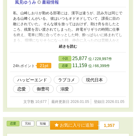
風見ゆうみ
書籍情報
私、山崎しおりが勤める部署には、漢字は違うが、読み方は同じで
ある山﨑くんがいる。 彼はいつもオドオドしていて、課長に目の
敵にされていた。 そんな彼を放ってはおけず、助け舟を出したと
ころ、残業を言い渡されてしまった。 終電ギリギリの時間に仕事
を終え、電車に間に合ってホッとした時、酔っぱらいに絡まれてし
まう。 喧嘩になりそうになった時、仲介に入ったのは芸能人かと
思うほどのイケメンだった。 本当の姿は気弱だけれど、メガネを
外せば強気になれる彼は、実は大手企業の御曹司で！？ ※他サイ
ト様でも公開しています。
25,877
小説
位 / 228,997件
11,159
21pt
24h.ポイント
位 / 66,399件
恋愛
ハッピーエンド
ラブコメ
現代日本
恋愛
御曹司
溺愛
文字数 10,677
最終更新日 2026.01.05
登録日 2026.01.05
恋愛
完結
短編
お気に入りに追加
1,357