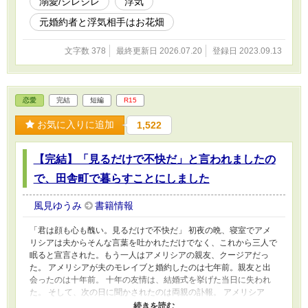
溺愛/ジレジレ
浮気
元婚約者と浮気相手はお花畑
文字数 378
最終更新日 2026.07.20
登録日 2023.09.13
恋愛
完結
短編
R15
お気に入りに追加
1,522
【完結】「見るだけで不快だ」と言われましたの
で、田舎町で暮らすことにしました
風見ゆうみ
書籍情報
「君は顔も心も醜い。見るだけで不快だ」 初夜の晩、寝室でアメ
リシアは夫からそんな言葉を吐かれただけでなく、これから三人で
眠ると宣言された。もう一人はアメリシアの親友、クージアだっ
た。 アメリシアが夫のモレイブと婚約したのは七年前。親友と出
会ったのは十年前。 十年の友情は、結婚式を挙げた当日に失われ
た。 そして、次の日に聞かされたのは両親の訃報。 アメリシア
は、どんなに辛くても両親の分も生きて幸せになると決め、そんな