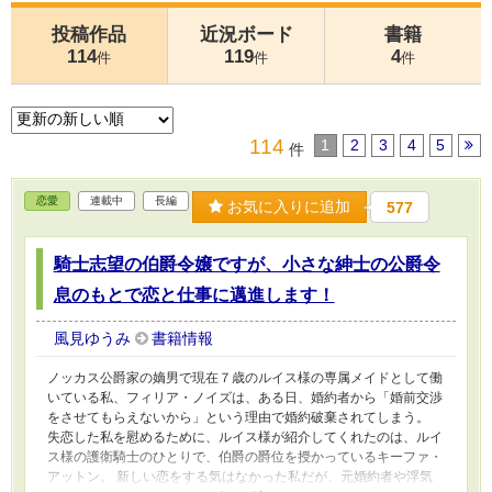
投稿作品
近況ボード
書籍
114
119
4
件
件
件
114
1
2
3
4
5
件
恋愛
連載中
長編
お気に入りに追加
577
騎士志望の伯爵令嬢ですが、小さな紳士の公爵令
息のもとで恋と仕事に邁進します！
風見ゆうみ
書籍情報
ノッカス公爵家の嫡男で現在７歳のルイス様の専属メイドとして働
いている私、フィリア・ノイズは、ある日、婚約者から「婚前交渉
をさせてもらえないから」という理由で婚約破棄されてしまう。
失恋した私を慰めるために、ルイス様が紹介してくれたのは、ルイ
ス様の護衛騎士のひとりで、伯爵の爵位を授かっているキーファ・
アットン。 新しい恋をする気はなかった私だが、元婚約者や浮気