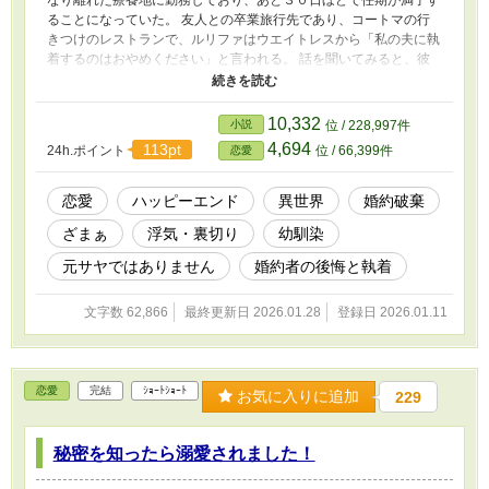
なり離れた療養地に勤務しており、あと３０日ほどで任期が満了す
ることになっていた。 友人との卒業旅行先であり、コートマの行
きつけのレストランで、ルリファはウエイトレスから「私の夫に執
着するのはおやめください」と言われる。 話を聞いてみると、彼
女とコートマは同棲中で彼との間にできた子供もおり、ルリファが
婚約の解消を嫌がっているため、正式に結婚できないのだと言って
いると言う。 ショックを受けたルリファがコートマに問いただす
10,332
小説
位 / 228,997件
と、彼は眉尻を下げてこう言った。 「正直に言う。俺には内縁の
4,694
113pt
24h.ポイント
位 / 66,399件
恋愛
妻と子供がいるけど、縁を切るからもう少し待ってて」 ルリファ
は自分の耳を疑った。
恋愛
ハッピーエンド
異世界
婚約破棄
ざまぁ
浮気・裏切り
幼馴染
元サヤではありません
婚約者の後悔と執着
文字数 62,866
最終更新日 2026.01.28
登録日 2026.01.11
恋愛
完結
ｼｮｰﾄｼｮｰﾄ
お気に入りに追加
229
秘密を知ったら溺愛されました！