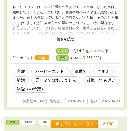
私、リリコットはモレン伯爵家の長女です。１８歳になった本日、
婚約して十日しか経っていない、侯爵令息のバイヤ様と結婚いたし
ました。妹を大事にしていることで有名なバイヤ様。そのことを知
ってはいましたが、彼からの結婚の申し出ですし、特に問題はない
と思っていました。ですが、結婚初日の晩、衝撃的な発言をされて
しまいます。 「我が家ではツヤラの言うことが絶対だ。ツヤラは
君を嫌っている。いい暮らしはさせてやるし、好きなことをすれば
いい。そのかわり、俺たちの目の前に現れるな」と言われ、離れに
追いやられてしまいます。 愛のない結婚でしたし、好きなことを
12,142
小説
位 / 228,997件
させてもらえるのは助かります。 平然としている私に、義両親と
5,531
85pt
24h.ポイント
位 / 66,399件
恋愛
義妹が嫌がらせをしてきますが、そんなことでへこたれたりなんか
しません！ ですが、あなたたちのために嫌な思いをするのは嫌で
すから、離婚するために動かせていただきますね！
恋愛
ハッピーエンド
異世界
ざまぁ
離婚
元サヤではありません
後悔しても遅い
溺愛（の予定）
文字数 81,352
最終更新日 2026.05.31
登録日 2026.04.29
恋愛
連載中
短編
お気に入りに追加
2,130