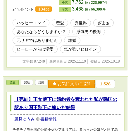
にしていたアンジェリカだったが、ヒウロとワミーの関係はエスカ
7,762
小説
位 / 228,997件
レートしていき、とうとう精神的に限界が来てしまう。 ヒウロの
3,468
184pt
24h.ポイント
位 / 66,399件
恋愛
そばにいることが私の幸せではない。 吹っ切ることに決めたアン
ジェリカは離婚を切り出すのだが、彼女に仕事を頼り切っていたヒ
ウロは――。 「私は私。自分が望んだ道を歩みたいと思います。
ハッピーエンド
恋愛
異世界
ざまぁ
ですが、他の人の意見を知ることは大事です。これからの参考のた
あなたならどうしますか？
浮気男の後悔
めに、皆さまにお尋ねしたいことがございます。こんな時、あなた
ならどうしますか？」
元サヤではありません
離婚
ヒーローからは溺愛
気が強いヒロイン
文字数 87,249
最終更新日 2025.11.10
登録日 2025.10.18
恋愛
完結
短編
お気に入りに追加
1,528
【完結】王女殿下に婚約者を奪われた私が隣国の
訳あり国王陛下に嫁いだ結果
風見ゆうみ
書籍情報
チモチノモ王国の公爵令嬢シアルリアは、変わった令嬢だと陰で馬