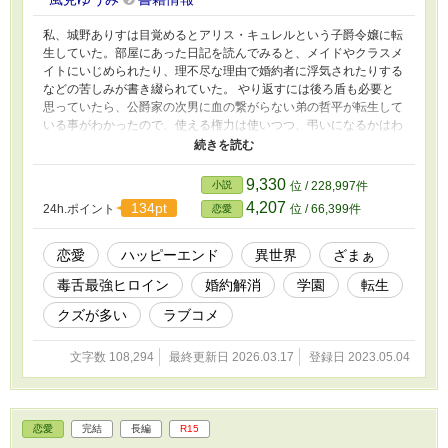
私、城野ありすは目覚めるとアリス・キュレルという子爵令嬢に転
生していた。部屋にあった日記を読んでみると、メイドやクラスメ
イトにいじめられたり、理不尽な理由で婚約者に浮気されたりする
などの苦しみが書き綴られていた。 やり返すには後ろ盾も必要と
思っていたら、公爵家の次男に血の繋がらない弟の哲平が転生して
いる事がわかったので、使える権力は使いつつ、弔いになるかはわ
からないけれど、やられた分はやり返させてもらうわ。 ※以前に
投稿していたものを内容を変更した改稿版になります。 ※史実と
は関係なく、設定もゆるい、ご都合主義です。 ※中世ヨーロッパ
9,330
小説
位 / 228,997件
風で貴族制度はありますが、法律、武器、食べ物などは現代風で
4,207
134pt
24h.ポイント
位 / 66,399件
恋愛
す。話を進めるにあたり、都合の良い世界観となっています。 ※
誤字脱字など見直して気を付けているつもりですが、やはりござい
ます。申し訳ございません。 ※話があわない場合はそっと閉じて
恋愛
ハッピーエンド
異世界
ざまぁ
くださいませ。 ※他サイトでも公開しています。
毒舌最強ヒロイン
婚約解消
学園
転生
クズが多い
ラブコメ
文字数 108,294
最終更新日 2026.03.17
登録日 2023.05.04
恋愛
完結
長編
R15