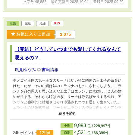
文字数 48,882
最終更新日 2025.10.04
登録日 2025.09.20
恋愛
完結
短編
R15
お気に入りに追加
3,075
【完結】どうしていつまでも愛してくれるなんて
思えるの？
風見ゆうみ
書籍情報
チノゴイ王国の第一王女のリーナは幼い頃に隣国の王太子の命を助
けた。だが、その功績は妹のエランナのものにされてしまう。エラ
ンナを命の恩人と思い込んだ王太子はエランナに求婚し、２人の婚
約が決まる。それから時は過ぎ、リーナは浮気ばかりする公爵、ア
シランと強制的に結婚させられ冷遇されつつも逞しく生きていた。
エランナの結婚式当日、リーナがエランナの控室に向かうとアシラ
ンが中にいることがわかった。 ノックをしようとしたが、リーナ
はすぐにその手を下ろす。控室の中から漏れてくる声は、明らかに
二人の浮気を確信できるものだったからだ。 夫の浮気に気がつい
9,993
小説
位 / 228,997件
ていたが、証拠を掴めないために他の人から信じてもらえなかった
4,521
120pt
24h.ポイント
位 / 66,399件
恋愛
リーナは、浮気現場に突入する前に観客を増やすことにした。 ※