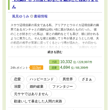
ん
風見ゆうみ
書籍情報
スサウ辺境伯家の長女である私、アリアナとウロイカ辺境伯家の嫡
男であるガンチャとの婚約は幼い頃に親が決めたものだった。 彼
のことが好きだった私は、彼との婚約をとても喜び、彼に好かれる
ように努力した。そんな彼と結婚して１年が過ぎようとした頃、夫
の初恋の相手が実家に戻ってくるという噂が流れた。 その日から
夫と義理の家族は私に冷たく当たるようになる。 「お前がいなけ
れば、俺はレイネと一緒になれたのに……！」 私は夫に殺され
た……はずだった。気がついた時には、夫と結婚する前の辺境伯令
嬢時代に戻っていた。 初恋の人と一緒になりたいからと妻を殺
10,332
小説
位 / 228,997件
すような男を、もう二度と選ぶことはありません。
4,694
113pt
24h.ポイント
位 / 66,399件
恋愛
恋愛
ハッピーエンド
異世界
ざまぁ
溺愛
婚約破棄
ファンタジー
元サヤではありません
勘違いして暴走した人間の末路