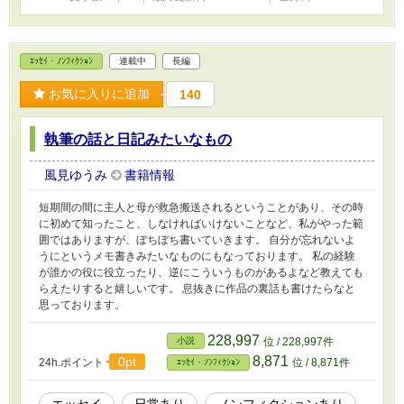
ｴｯｾｲ・ﾉﾝﾌｨｸｼｮﾝ
連載中
長編
お気に入りに追加
140
執筆の話と日記みたいなもの
風見ゆうみ
書籍情報
短期間の間に主人と母が救急搬送されるということがあり、その時
に初めて知ったこと、しなければいけないことなど、私がやった範
囲ではありますが、ぼちぼち書いていきます。 自分が忘れないよ
うにというメモ書きみたいなものにもなっております。 私の経験
が誰かの役に役立ったり、逆にこういうものがあるよなど教えても
らえたりすると嬉しいです。 息抜きに作品の裏話も書けたらなと
思っております。
228,997
小説
位 / 228,997件
8,871
0pt
24h.ポイント
位 / 8,871件
ｴｯｾｲ・ﾉﾝﾌｨｸｼｮﾝ
エッセイ
日常あり
ノンフィクションあり