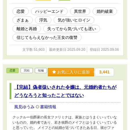
気をつけているつもりなのですが、誤字脱字が多いです。申し訳ご
ざいません。
恋愛
ハッピーエンド
異世界
婚約破棄
ざまぁ
浮気
気が強いヒロイン
離婚と再婚
失ってから気づいても遅い
信じてもらえなかった王女の復讐
文字数 51,903
最終更新日 2025.09.20
登録日 2025.09.06
恋愛
完結
短編
お気に入りに追加
3,441
【完結】偽者扱いされた令嬢は、元婚約者たちが
どうなろうと知ったことではない
風見ゆうみ
書籍情報
クックルー伯爵家の長女ファリミナは、家族とはうまくいっていな
いものの、婚約者であり、若き侯爵のメイフとはうまくいっている
と思っていた。 メイフとの結婚が近づいてきたある日、彼がファ