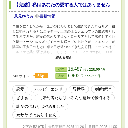
【完結】私はあなたの愛する人ではありません
風見ゆうみ
書籍情報
両親を亡くしてから、誰かの代わりとして生きてきたロゼリア。祖
母に売られたあとはズキチーケ王国の王女ノエルファの影武者とし
て生きてきた。誰かの代わりではなくロゼリアとして求婚してくれ
た騎士トーショのおかげで自分を保っていられたが、ノエルファが
隣国の王太子のもとに嫁ぐ日が近づいてきたある日。トーショはノ
エルファと共に駆け落ちしてしまう。 ノエルファの代わりにロゼ
リアが嫁ぐことになるが、隣国の王太子は表向きは爽やかで優しい
が、裏では暴力を振るい、罵声を浴びせるような男だった。 「俺
の初恋の相手はノエルファであってお前ではない」 実は彼が恋を
15,487
小説
位 / 228,997件
した相手はノエルファのふりをしたロゼリアだった。 勘違いを正
6,903
56pt
24h.ポイント
位 / 66,399件
恋愛
したとしても、この男は許せない。 ロゼリアは王太子と敵対して
いる第二王子と手を組み、自分の幸せを勝ち取ることを決意する。
その頃、駆け落ちしたノエルファたちが音を上げて王城に戻ってく
恋愛
ハッピーエンド
異世界
婚約解消
るのだが――。
ざまぁ
元婚約者たちはいろんな意味で後悔する
誰かの代わりはやめました
元サヤではありません
文字数 52,975
最終更新日 2025.11.26
登録日 2025.11.09