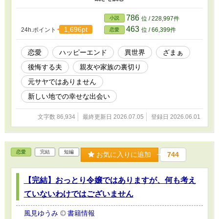
に自分のことを見たくないのなら、モレイブと離婚し、彼と絶対に
会うことのない田舎町で暮らしていくことにした。 離婚届を置い
786
小説
位 / 228,997件
て去ったアメリシアは、田舎町で苦労しながらも、幸せを見つけて
463
1,696pt
24h.ポイント
位 / 66,399件
恋愛
いくのだが、モレイブはあんなことを言っておきながらも、アメリ
シアと離婚する気はなく――。
恋愛
ハッピーエンド
異世界
ざまぁ
後悔する夫
親友や家族の裏切り
元サヤではありません
新しい地での幸せな出会い
文字数 86,934
最終更新日 2026.07.05
登録日 2026.06.01
恋愛
完結
短編
お気に入りに追加
744
【完結】おっとり令嬢ではありますが、何も考え
ていないわけではございません
風見ゆうみ
書籍情報