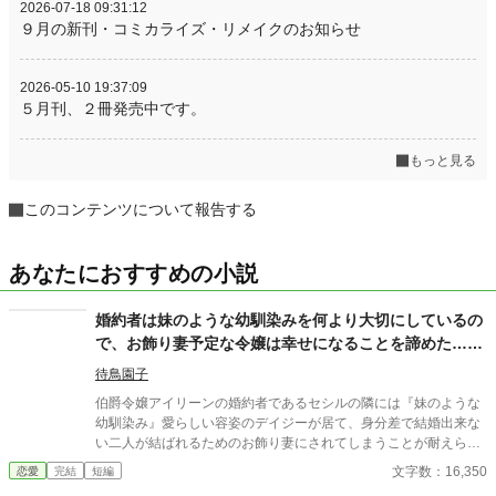
2026-07-18 09:31:12
９月の新刊・コミカライズ・リメイクのお知らせ
2026-05-10 19:37:09
５月刊、２冊発売中です。
もっと見る
このコンテンツについて報告する
あなたにおすすめの小説
婚約者は妹のような幼馴染みを何より大切にしているの
で、お飾り妻予定な令嬢は幸せになることを諦めた……
はずでした。
待鳥園子
伯爵令嬢アイリーンの婚約者であるセシルの隣には『妹のような
幼馴染み』愛らしい容姿のデイジーが居て、身分差で結婚出来な
い二人が結ばれるためのお飾り妻にされてしまうことが耐えられ
なかった。 そして、二人がふざけて婚姻届を書いている光景を見
文字数：16,350
恋愛
完結
短編
て、アイリーンは自分の我慢が限界に達そうとしているのを感じ