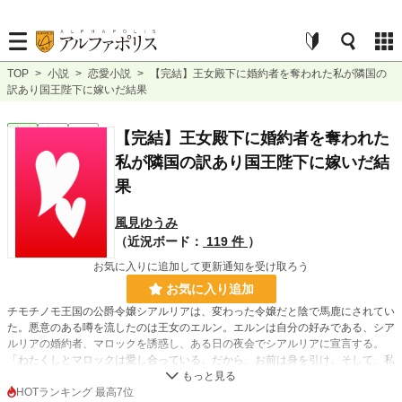
TOP
>
小説
>
恋愛小説
>
【完結】王女殿下に婚約者を奪われた私が隣国の
訳あり国王陛下に嫁いだ結果
恋愛
完結
短編
【完結】王女殿下に婚約者を奪われた
私が隣国の訳あり国王陛下に嫁いだ結
果
風見ゆうみ
（近況ボード：
119 件
）
お気に入りに追加して更新通知を受け取ろう
お気に入り追加
チモチノモ王国の公爵令嬢シアルリアは、変わった令嬢だと陰で馬鹿にされてい
た。悪意のある噂を流したのは王女のエルン。エルンは自分の好みである、シア
ルリアの婚約者、マロックを誘惑し、ある日の夜会でシアルリアに宣言する。
「わたくしとマロックは愛し合っている。だから、お前は身を引け。そして、私
の代わりにネノナカル王国の国王陛下の元に嫁ぐのだ」
国王は王女を止めるどころか、縁談の変更を決行し、ネノナカル王国側も喜んで
HOTランキング 最高7位