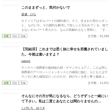
ていた……のだけど！？
このままずっと、気付かないで
遥瀬 ひな
オフィリアはギルバートの婚約者だ。そう、生まれた時からずっ
と。 なのに今、その婚約を解消して欲しいと言われている。他で
もないギルバート本人から、なんの前触れもなく突然に。 「すま
ない、オフィリア。」 「畏まりました、王太子殿下。」 そう答え
文字数：54,389
恋愛
完結
短編
るしかない、わたくし。それ以外の答えなど求められてはいない
と分かっているから。 《読点連作〜せつない愛の物語〜 Ⅰ 》
【完結済】これまでは悉く妹に幸せを邪魔されていまし
た。今後は違いますよ？
satomi
ディラーノ侯爵家の義姉妹の姉・サマンサとユアノ。二人は同じ
侯爵家のアーロン＝ジェンキンスとの縁談に臨む。もともとはサ
マンサに来た縁談話だったのだが、姉のモノを悉く奪う義妹ユア
ノがお父様に「見合いの席に同席したい」と懇願し、何故かディ
文字数：14,451
恋愛
完結
長編
ラーノ家からは二人の娘が見合いの席に。 結果、ユアノがアーロ
ンと婚約することになるのだが…
そんなにその方が気になるなら、どうぞずっと一緒にい
て下さい。私は二度とあなたとは関わりませんの
で……。
しげむろ ゆうき