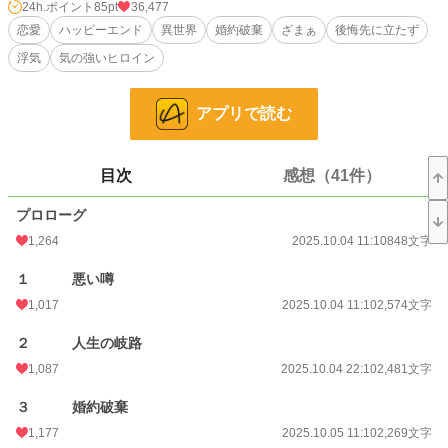
シアルリアを受け入れると連絡が来る。嫁いだシアルリアを待っていたのは、体
24h.ポイント
85pt
36,477
は大人だが精神は５歳児らしき国王と優しい家臣たちや穏やかな国民たち。楽し
恋愛
ハッピーエンド
異世界
婚約破棄
ざまぁ
後悔先に立たず
く暮らし始めたシアルリアとは反対に、チモチノモ王国は王家へのクーデターの
浮気
気の強いヒロイン
気運が高まり始める。
そのことに気がついたエルンは、やはり自分がネノナカルの王妃になると言い出
すのだが――。
アプリで読む
小説
12,048 位 / 228,843 件
目次
感想（41件）
恋愛
5,375 位 / 66,375 件
お気に入り
1,527
プロローグ
1,264
2025.10.04 11:10
848文字
24h.ポイント
85 pt
１ 悪い噂
文字数
44,516
1,017
2025.10.04 11:10
2,574文字
更新日時
2025.10.18 14:12
２ 人生の岐路
初回公開日時
2025.10.04 11:10
1,087
2025.10.04 22:10
2,481文字
初回完結日時
2025.10.18 14:12
３ 婚約破棄
週間ポイント
899 pt (9,718 位)
1,177
2025.10.05 11:10
2,269文字