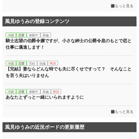
もっと見る
風見ゆうみの登録コンテンツ
小説
恋愛
連載中
長編
騎士志望の伯爵令嬢ですが、小さな紳士の公爵令息のもとで恋と
仕事に邁進します！
小説
恋愛
完結
短編
R15
【完結】妻ならどんな時でも夫に尽くせですって？ そんなこと
を言う夫はいりません
小説
恋愛
連載中
長編
R15
あなたとずっと一緒にいられますように
もっと見る
風見ゆうみの近況ボードの更新履歴