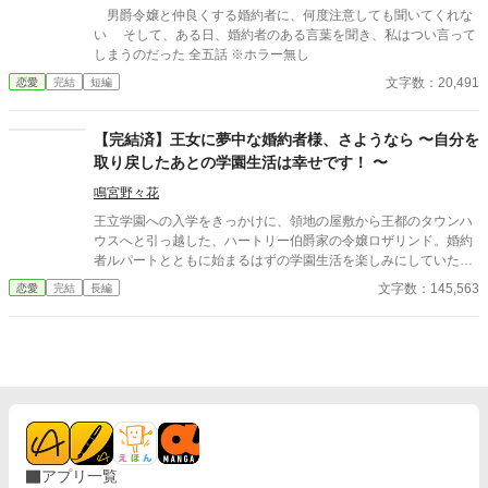
男爵令嬢と仲良くする婚約者に、何度注意しても聞いてくれな
い そして、ある日、婚約者のある言葉を聞き、私はつい言って
しまうのだった 全五話 ※ホラー無し
文字数：20,491
恋愛
完結
短編
【完結済】王女に夢中な婚約者様、さようなら 〜自分を
取り戻したあとの学園生活は幸せです！ 〜
鳴宮野々花
王立学園への入学をきっかけに、領地の屋敷から王都のタウンハ
ウスへと引っ越した、ハートリー伯爵家の令嬢ロザリンド。婚約
者ルパートとともに始まるはずの学園生活を楽しみにしていた。
けれど現実は、王女殿下のご機嫌を取るための、ルパートからの
文字数：145,563
恋愛
完結
長編
理不尽な命令の連続。 「かつらと黒縁眼鏡の着用必須」「王女殿
下より目立つな」「見目の良い男性、高位貴族の子息らと会話を
するな」……。 ルパートから渡された「禁止事項一覧表」に縛ら
れ、ロザリンドは期待とは真逆の、暗黒の学園生活を送ること
に。 そんな日々の中での唯一の救いとなったのは、友人となって
くれた冷静で聡明な公爵令嬢、ノエリスの存在だった。 学期末、
ロザリンドはついにルパートの怒りを買い、婚約破棄を言い渡さ
れる。 けれど、深く傷つきながら長期休暇を迎えたロザリンドの
もとに届いたのは、兄の友人であり王国騎士団に属する公爵令息
アプリ一覧
クライヴからの婚約の申し出だった。 暗黒の一学期が嘘のよう