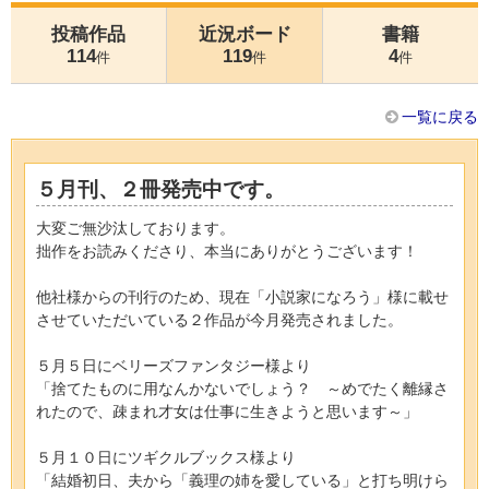
投稿作品
近況ボード
書籍
114
119
4
件
件
件
一覧に戻る
５月刊、２冊発売中です。
大変ご無沙汰しております。
拙作をお読みくださり、本当にありがとうございます！
他社様からの刊行のため、現在「小説家になろう」様に載せ
させていただいている２作品が今月発売されました。
５月５日にベリーズファンタジー様より
「捨てたものに用なんかないでしょう？ ～めでたく離縁さ
れたので、疎まれ才女は仕事に生きようと思います～」
５月１０日にツギクルブックス様より
「結婚初日、夫から「義理の姉を愛している」と打ち明けら