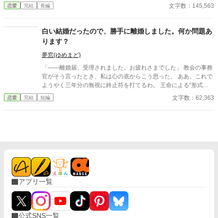
けれど現実は、王女殿下のご機嫌を取るための、ルパートからの
文字数：145,563
恋愛
完結
長編
理不尽な命令の連続。 「かつらと黒縁眼鏡の着用必須」「王女殿
下より目立つな」「見目の良い男性、高位貴族の子息らと会話を
するな」……。 ルパートから渡された「禁止事項一覧表」に縛ら
白い結婚だったので、勝手に離婚しました。何か問題あ
れ、ロザリンドは期待とは真逆の、暗黒の学園生活を送ること
ります？
に。 そんな日々の中での唯一の救いとなったのは、友人となって
くれた冷静で聡明な公爵令嬢、ノエリスの存在だった。 学期末、
夢窓(ゆめまど)
ロザリンドはついにルパートの怒りを買い、婚約破棄を言い渡さ
「――離婚届、受理されました。お疲れさまでした」 教会の事務
れる。 けれど、深く傷つきながら長期休暇を迎えたロザリンドの
官がそう言ったとき、私は心の底からこう思った。 ああ、これで
もとに届いたのは、兄の友人であり王国騎士団に属する公爵令息
ようやく三年分の無視に終止符を打てるわ。 王命による“形式結
クライヴからの婚約の申し出だった。 暗黒の一学期が嘘のよう
婚”。 夫の顔も知らず、手紙もなし、戦地から帰ってきたという
文字数：62,363
恋愛
完結
短編
に、幸せな長期休暇を過ごしたロザリンド。けれど新学期を迎え
噂すらない。 だから、はい、離婚。勝手に。 白い結婚だったの
ると、エメライン王女が接触してきて……。 ※10万文字超えそう
で、勝手に離婚しました。 何か問題あります？
なので長編に変更します。 ※この作品は小説家になろう、カクヨ
ムにも投稿しています。
アプリ一覧
公式SNS一覧