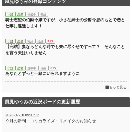
風見ゆうみの登録コンテンツ
小説
恋愛
連載中
長編
騎士志望の伯爵令嬢ですが、小さな紳士の公爵令息のもとで恋と
仕事に邁進します！
小説
恋愛
完結
短編
R15
【完結】妻ならどんな時でも夫に尽くせですって？ そんなこと
を言う夫はいりません
小説
恋愛
連載中
長編
R15
あなたとずっと一緒にいられますように
もっと見る
風見ゆうみの近況ボードの更新履歴
2026-07-18 09:31:12
９月の新刊・コミカライズ・リメイクのお知らせ