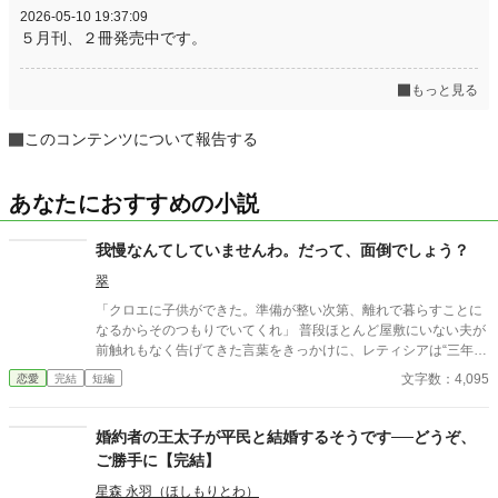
2026-05-10 19:37:09
５月刊、２冊発売中です。
もっと見る
このコンテンツについて報告する
あなたにおすすめの小説
我慢なんてしていませんわ。だって、面倒でしょう？
翠
「クロエに子供ができた。準備が整い次第、離れで暮らすことに
なるからそのつもりでいてくれ」 普段ほとんど屋敷にいない夫が
前触れもなく告げてきた言葉をきっかけに、レティシアは“三年
間”の契約を終わらせることにした。 赤の他人を屋敷に迎えるこ
文字数：4,095
恋愛
完結
短編
とはしない。 不要なものに感情を砕く理由などない。 「だって、
面倒でしょう？」 不誠実な夫も、無意味な結婚も、 この際すべて
切り捨ててしまいましょう。
婚約者の王太子が平民と結婚するそうです──どうぞ、
ご勝手に【完結】
星森 永羽（ほしもりとわ）