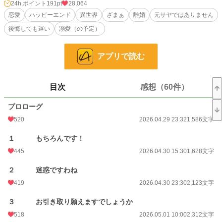
はさせてやるし、好きなことをすればいい。そのかわり、俺たちの目の前に現れ
24h.ポイント
191pt
28,064
るな」と言われ、離れに追いやられてしまいます。
恋愛
ハッピーエンド
異世界
ざまぁ
離婚
元サヤではありません
愛のない結婚でしたし、好きなことをさせてもらえるのは助かります。
後悔しても遅い
溺愛（の予定）
平然としている私に、義両親と義妹が嫌がらせをしてきますが、そんなことでへ
こたれたりなんかしません！
ですが、あなたたちのために嫌な思いをするのは嫌ですから、離婚するために動
アプリで読む
かせていただきますね！
目次
感想（60件）
小説
7,425 位 / 228,787 件
恋愛
3,263 位 / 66,372 件
プロローグ
520
2026.04.29 23:32
1,586文字
お気に入り
744
１ もちろんです！
24h.ポイント
191 pt
445
2026.04.30 15:30
1,628文字
文字数
81,352
２ 迷惑ですわね
更新日時
2026.05.31 23:32
419
2026.04.30 23:30
2,123文字
初回公開日時
2026.04.29 23:32
３ お引き取り願えますでしょうか
初回完結日時
2026.05.31 23:32
518
2026.05.01 10:00
2,312文字