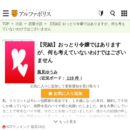
TOP
>
小説
>
恋愛小説
>
【完結】おっとり令嬢ではありますが、何も考え
ていないわけではございません
恋愛
完結
短編
【完結】おっとり令嬢ではあります
が、何も考えていないわけではござい
ません
風見ゆうみ
（近況ボード：
119 件
）
お気に入りに追加して更新通知を受け取ろう
お気に入り追加
私、リリコットはモレン伯爵家の長女です。１８歳になった本日、婚約して十日
しか経っていない、侯爵令息のバイヤ様と結婚いたしました。妹を大事にしてい
ることで有名なバイヤ様。そのことを知ってはいましたが、彼からの結婚の申し
出ですし、特に問題はないと思っていました。ですが、結婚初日の晩、衝撃的な
発言をされてしまいます。
「我が家ではツヤラの言うことが絶対だ。ツヤラは君を嫌っている。いい暮らし
HOTランキング 最高16位