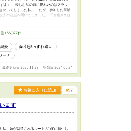
はずよ」 怪しむ私の前に現れたのはスラッ
きめいてしまった私。 だが、参加した舞踏
友人の会話を聞いてしまった。 「お嬢さまは
て大事にしてやるさ」 平民出身の彼が欲し
選んだのだ。 ……上手い話は、そう転がっ
思って割り切るわ！! 我が家の借金を払っ
0
位 / 66,377件
なら、私は田舎に引っ込みましょう！！ 愛
ださいね。 「私たち、白い結婚にしませ
×溺愛
両片思い/すれ違い
リ拒絶された初夜。 それになぜか結婚後も
ま。借金を払ってくれただけで十分です。も
ジーナ
のを見かけたのですが。 あなたも妹がいい
。
最終更新日 2025.11.28
登録日 2024.05.24
お気に入りに追加
697
います
も私、妹が監禁されるルートの“姉”に転生し