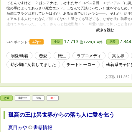
てるんですけど！？ 妹シアナは、いかれたサイコパス公爵・エディアルドに誘
彼の手によってあっさり死亡エンド……なんて冗談じゃない！ 妹を守るため
順調にフラグ回避していたはずが、ある日街で助けた少女――。 それが、幼少
ィアルド本人だったなんて聞いてない！ 避けても逃げても、なぜか彼に執着さ
連れてきちゃった」 って、さらっと拉致監禁！？ 可愛い顔して怖いこと言わ
ある出来事で彼と離れ離れに。 やっと平穏が戻ったと思った二年後――。 「
美青年に成長していて……。でもその執着ぶり、むしろ悪化してません！？ 「
れ、妹のルートに私が入り込んじゃった！？ 悪役に執着されるのは妹のはずだ
17,713
7,84
42pt
24h.ポイント
小説
位 / 228,814件
恋愛
す！？ ＊＊＊ 執着・溺愛ラブコメディです。
溺愛/執着
恋愛
転生
ラブコメディ
異世界
幼少期に女装してました
チートヒーロー
執着系男子に
文字数 111,862
恋愛
連載中
長編
R18
孤高の王は異世界からの落ち人に愛を乞う
夏目みや
書籍情報