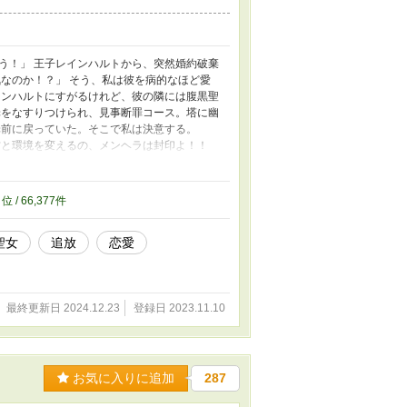
う！」 王子レインハルトから、突然婚約破棄
なのか！？」 そう、私は彼を病的なほど愛
インハルトにすがるけれど、彼の隣には腹黒聖
罪をなすりつけられ、見事断罪コース。塔に幽
罪前に戻っていた。そこで私は決意する。
方と環境を変えるの、メンヘラは封印よ！！
園に通うことにする。 そこで新たな運命を切
。 「俺たち、こんなところで会うなんて、
命を変えようともがく私の前に、なぜか今世
3
位 / 66,377件
るなって。王子は聖女と仲良くやってな！！
聖女
追放
恋愛
最終更新日 2024.12.23
登録日 2023.11.10
お気に入りに追加
287