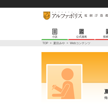
小説
公式漫画
投
TOP
>
夏目みや
>
Webコンテンツ
俺