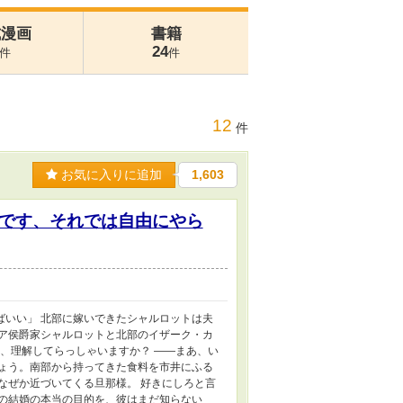
式漫画
書籍
24
件
件
12
件
お気に入りに追加
1,603
です、それでは自由にやら
ばいい」 北部に嫁いできたシャルロットは夫
ィア侯爵家シャルロットと北部のイザーク・カ
さ、理解してらっしゃいますか？ ――まあ、い
しょう。南部から持ってきた食料を市井にふる
なぜか近づいてくる旦那様。 好きにしろと言
この結婚の本当の目的を、彼はまだ知らない