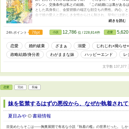
グレン。交換条件は私との結婚。 「この結婚には裏がある
とした高身長に、金髪碧眼の端正な顔立ちの男性。内心、と
会で彼の愛人と思わしき女性からけん制され、挙句には彼と
お嬢さまらしく、綺麗な鳥かごにいるのがお似合いだ。せめ
ているのは身分。彼は貴族社会に進出したいがために、私を
ているわけではないわね。 それならいっそ、政略結婚だと
12,786
5,62
78pt
24h.ポイント
小説
位 / 228,814件
恋愛
てくれてありがとうございます！！ 将来的に離婚したいの
人がいるもよし！! だけど隠し子だけは事前に言ってく
恋愛
婚約破棄
ざまぁ
溺愛
じれじれ×拗らせ
ん？」 「――ふざけるな」 彼に切り出したが、バッサ
ドレスに装飾品、山のような贈り物。 どうした、旦那さ
政略結婚/身分差
わがままな妹
ハッピーエンド
レ
う贈り物は結構ですから。 そして最近、妹と一緒にいる
って言い出すのかしら？ 元婚約者のようにーー
文字数 137,377
恋愛
完結
長編
妹を監禁するはずの悪役から、なぜか執着されて
夏目みや
書籍情報
目覚めたらそこは――胸糞展開で有名な小説『執着の檻』の世界だった。 しか