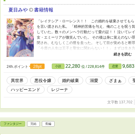
夏目みや
書籍情報
「レイテシア・ローレンス！！ この婚約を破棄させてもら
を言い渡された私。 「精神的苦痛を与え、俺のことを呪う気
していた。数々のメンヘラ行動だって愛の証！！ 泣いてレ
女・エミーリアが微笑んでいた。 その後は身に覚えのない
閉され、むなしくこの世を去った。 そして目が覚めると断
「今度の人生は王子と聖女に関わらない！！」 まずは生き
王子と出会うはずの帝国アカデミーは避け、ひっそり魔法学
り開くの！！ しかし、入学した先で待ち受けていたのは――
運命感じないか？」 ――な ん で い る ん だ。 運
22,280
9,68
28pt
24h.ポイント
小説
位 / 228,814件
恋愛
は王子の方からグイグイくるんですけど！！ ちょっ、来
異世界
悪役令嬢
婚約破棄
溺愛
ざまぁ
ハッピーエンド
レジーナ
文字数 137,702
ファンタジー
完結
長編