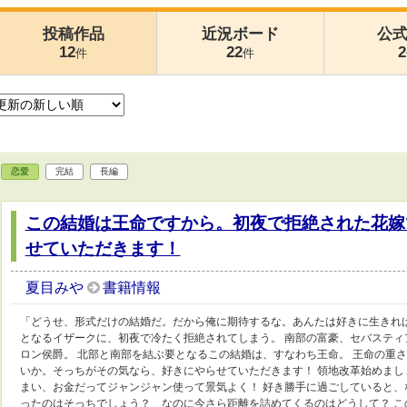
投稿作品
近況ボード
公
12
22
2
件
件
恋愛
完結
長編
この結婚は王命ですから。初夜で拒絶された花嫁
せていただきます！
夏目みや
書籍情報
「どうせ、形式だけの結婚だ。だから俺に期待するな。あんたは好きに生きれ
となるイザークに、初夜で冷たく拒絶されてしまう。 南部の富豪、セバステ
ロン侯爵。 北部と南部を結ぶ要となるこの結婚は、すなわち王命。 王命の重
いか。そっちがその気なら、好きにやらせていただきます！ 領地改革始めま
まい、お金だってジャンジャン使って景気よく！ 好き勝手に過ごしていると、
ったのはそっちでしょう？ なのに今さら距離を詰めてくるのはどうして？ 