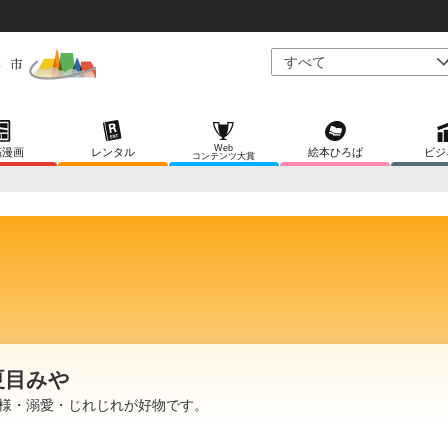
Web
稿漫画
レンタル
絵本ひろば
ビジ
コンテンツ大賞
夏目みや
様・溺愛・じれじれが好物です。