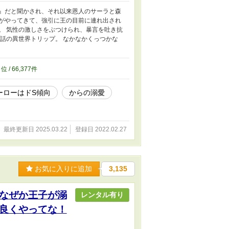
人』だと聞かされ、それ以来恩人のサーラと森
者がやってきて、強引に王の目前に連れ出され
。 気性の激しさをぶつけられ、暴言を吐き抗
る話の異世界トリップ。 なかなかくっつかな
6
位 / 66,377件
ーローはドS傾向
からの溺愛
最終更新日 2025.03.22
登録日 2022.02.27
お気に入りに追加
3,135
なぜか王子が溺
レンタル有り
良くやってな！