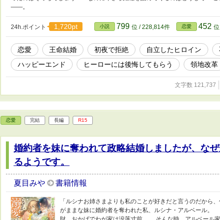
――。
799
452
1,720pt
24h.ポイント
小説
位 / 228,814件
恋愛
位 
恋愛
王命結婚
初夜で拒絶
自立したヒロイン
ハッピーエンド
ヒーローには後悔してもらう
領地改革
文字数 121,737
恋愛
完結
長編
R15
婚約者を妹に奪われて政略結婚しましたが、なぜ
るようです。
夏目みや
書籍情報
「ルシナお姉さまよりも私のことが好きだと言うのだから、
がままな妹に婚約者を奪われた私、ルシナ・アルベール。 
財。おかげでわが家は没落寸前。 そんな時、アルベール家