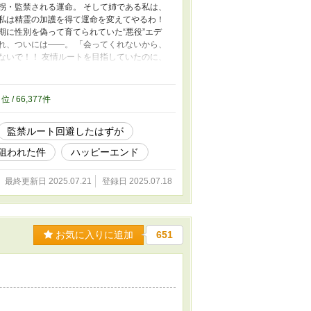
拐・監禁される運命。 そして姉である私は、
、私は精霊の加護を得て運命を変えてやるわ！
期に性別を偽って育てられていた“悪役”エデ
れ、ついには――。 「会ってくれないから、
ないで！！ 友情ルートを目指していたのに、
ずっと会いたかった」 再会した彼は、すっかり
絶対にもう、離さない」 ……もしかしてこ
ったのに――。なぜか私が溺愛されてま
4
位 / 66,377件
監禁ルート回避したはずが
狙われた件
ハッピーエンド
最終更新日 2025.07.21
登録日 2025.07.18
お気に入りに追加
651