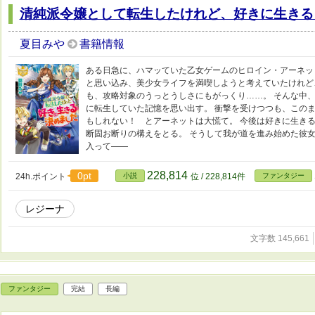
清純派令嬢として転生したけれど、好きに生きる
夏目みや
書籍情報
ある日急に、ハマッていた乙女ゲームのヒロイン・アーネッ
と思い込み、美少女ライフを満喫しようと考えていたけれど
も、攻略対象のうっとうしさにもがっくり……。 そんな中
に転生していた記憶を思い出す。 衝撃を受けつつも、このま
もしれない！ とアーネットは大慌て。 今後は好きに生き
断固お断りの構えをとる。 そうして我が道を進み始めた彼
入って――
228,814
0pt
24h.ポイント
小説
位 / 228,814件
ファンタジー
レジーナ
文字数 145,661
ファンタジー
完結
長編