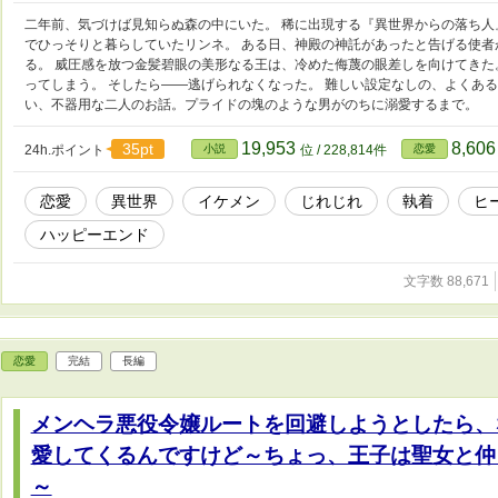
二年前、気づけば見知らぬ森の中にいた。 稀に出現する『異世界からの落ち
でひっそりと暮らしていたリンネ。 ある日、神殿の神託があったと告げる使
る。 威圧感を放つ金髪碧眼の美形なる王は、冷めた侮蔑の眼差しを向けてきた
ってしまう。 そしたら――逃げられなくなった。 難しい設定なしの、よくあ
い、不器用な二人のお話。プライドの塊のような男がのちに溺愛するまで。
19,953
8,60
35pt
24h.ポイント
小説
位 / 228,814件
恋愛
恋愛
異世界
イケメン
じれじれ
執着
ヒ
ハッピーエンド
文字数 88,671
恋愛
完結
長編
メンヘラ悪役令嬢ルートを回避しようとしたら、
愛してくるんですけど～ちょっ、王子は聖女と仲
～