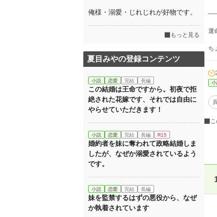
俺様・溺愛・じれじれが好物です。
―
運
もっと見る
ち
夏目みやの登録コンテンツ
小説
恋愛
完結
長編
小
この結婚は王命ですから。初夜で拒
絶された花嫁です、それでは自由に
やらせていただきます！
こ
小説
恋愛
完結
長編
R15
婚約者を妹に奪われて政略結婚しま
したが、なぜか溺愛されているよう
です。
小説
恋愛
完結
長編
妹を監禁するはずの悪役から、なぜ
か執着されています