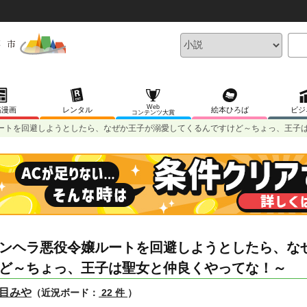
Web
稿漫画
レンタル
絵本ひろば
ビジ
コンテンツ大賞
ートを回避しようとしたら、なぜか王子が溺愛してくるんですけど～ちょっ、王子
ンヘラ悪役令嬢ルートを回避しようとしたら、な
ど～ちょっ、王子は聖女と仲良くやってな！～
目みや
（近況ボード：
22 件
）