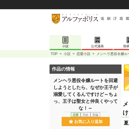
小説
公式漫画
投
TOP
>
小説
>
恋愛小説
>
メンヘラ悪役令嬢ル
作品の情報
メンヘラ悪役令嬢ルートを回避
しようとしたら、なぜか王子が
溺愛してくるんですけど～ちょ
っ、王子は聖女と仲良くやって
メ
な！～
け
恋愛
完結
長編
お気に入り追加
夏