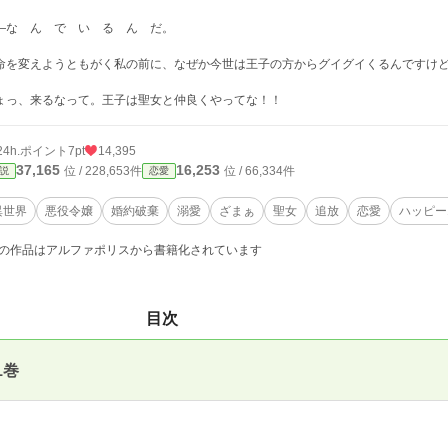
―な ん で い る ん だ。
命を変えようともがく私の前に、なぜか今世は王子の方からグイグイくるんですけ
ょっ、来るなって。王子は聖女と仲良くやってな！！
24h.ポイント
7pt
14,395
37,165
16,253
位 / 228,653件
位 / 66,334件
説
恋愛
異世界
悪役令嬢
婚約破棄
溺愛
ざまぁ
聖女
追放
恋愛
ハッピー
の作品はアルファポリスから書籍化されています
目次
1巻