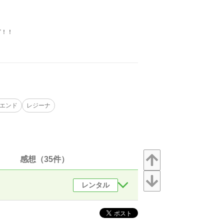
ど！！
エンド
レジーナ
感想（35件）
レンタル