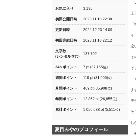
「
お気に入り
3,135
王
初回公開日時
2023.11.10 22:38
「
更新日時
2024.12.23 14:09
そ
初回完結日時
2023.11.18 22:12
泣
文字数
137,702
(レンタル含む)
そ
24h.ポイント
7 pt (37,165位)
そ
週間ポイント
119 pt (31,906位)
「
月間ポイント
469 pt (35,908位)
ま
年間ポイント
12,862 pt (26,855位)
王
累計ポイント
1,056,688 pt (5,511位)
そ
し
夏目みやのプロフィール
「