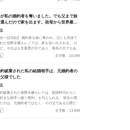
していただこうか」 その一言で、恋に酔った王太
の“物語”は終わりを告げて――！？ これは、婚約破
を現実でやってしまった愚かな王太子に、大人たち
妹が私の婚約者を奪いました。でも父まで妹
正論を叩き込むお話。
を選んだので家を出ます。祖母から世界最大
商会を継いだ私に、今さら帰ってこいと言わ
香
れても遅すぎます
話完結】 婚約者を妹に奪われ、父にも見捨て
れた伯爵令嬢エレノアは、家を追い出される。 け
ど、それは人生最悪の日であり、最高の日でもあっ
のは、世界最大商会の会頭の
文字数：10,098
編
大な財産。 商会を立て直し、世界中から称賛
れる一方で、没落した家族と元婚約者は「戻ってき
ほしい」と泣きついてくるが……。 「あなたたち
婚約破棄された私の結婚相手は、元婚約者の
捨てたのは、私ではなく未来です。」 もう二度
お父様でした
、その手は取りません。
香
約破棄された侯爵令嬢セレナは、慰謝料代わりに
好きな相手へ嫁ぐ権利」を与えられる。 彼女が選
だのは、元婚約者ではなく、その父である公爵だっ
？」 一夜にして元婚約者は
文字数：13,898
編
理の息子となり、立場は完全逆転。 誠実な公爵と
甘く穏やかな新婚生活と、毎日義母に頭が上がらな
元婚約者への痛快ざまぁが始まる。