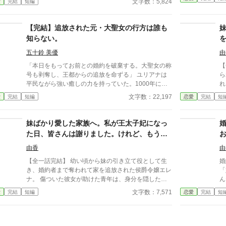
通
文字数：5,824
愛
完結
短編
て、その価値を知るただ一人の人が、皇帝となって私
子
を迎えに来る。 これは、すべてを失った少女が、本
棄
当に必要とされる場所へ辿り着く物語。
【完結】追放された元・大聖女の行方は誰も
が
知らない。
五十鈴 美優
由
「本日をもってお前との婚約を破棄する。大聖女の称
【全一
号も剥奪し、王都からの追放を命ずる」 ユリアナは
ら
平民ながら強い癒しの力を持っていた。1000年に一
れ
度現れるとされる大聖女の称号を得て、婚約者となっ
た。 亡き祖母が遺した
文字数：22,197
愛
完結
短編
恋愛
完結
短
た王子リッドと共に魔物討伐に邁進する日々を送って
座と莫
いた。 だがリッドはユリアナを休ませることなく働
さ
かせ、ユリアナの癒しの力を濁らせていた。 そんな
て
妹ばかり愛した家族へ。私が王太子妃になっ
時に圧倒的な力を持つ上級魔物が、王国北部に襲来す
が
た日、皆さんは謝りました。けれど、もう遅
る。 ユリアナは全力を尽くしたものの、多くの犠牲
と
いのです
を出してしまった。 ユリアナはその責任を押し付け
由香
由
られ、大聖女の称号を剥奪される。リッドからの婚約
【全一話完結】 幼い頃から妹の引き立て役として生
婚
破棄に加え、王都からの追放を命じられた。 それか
き、婚約者まで奪われて家を追放された侯爵令嬢エレ
「
ら一年。ユリアナはユーリと名を改め、顔を隠し、新
ナ。 傷ついた彼女が助けた青年は、身分を隠した王
ん
たな職に就いていた。
太子だった。 一年後、王太子妃となったエレナの前
た。 「え……父上と結婚
文字数：7,571
愛
完結
短編
恋愛
完結
短
に現れたのは、今さら「家族だから」と擦り寄ってく
義
る両親と妹。 けれど彼女は、もう二度と振り返らな
の
い。
い