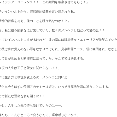
レイテシア・ローレンス！！ この婚約を破棄させてもらう！」
子レインハルトから、突然婚約破棄を言い渡された私。
精神的苦痛を与え、俺のことを呪う気なのか！？」
う、私は彼を病的なほど愛していた。数々のメンヘラ行動だって愛の証！！
いてレインハルトにすがるけれど、彼の隣には腹黒聖女・エミーリアが微笑んでい
の後は身に覚えのない罪をなすりつけられ、見事断罪コース。塔に幽閉され、むな
して目が覚めると断罪前に戻っていた。そこで私は決意する。
今度の人生は王子と聖女に関わらない！！」
ずは生き方と環境を変えるの、メンヘラは封印よ！！
子と出会うはずの帝国アカデミーは避け、ひっそり魔法学園に通うことにする。
こで新たな運命を切り開くの！！
かし、入学した先で待ち受けていたのは――。
俺たち、こんなところで会うなんて、運命感じないか？」