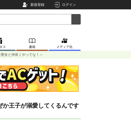
新規登録
ログイン
ネス
書籍
メディア化
は聖女と仲良くやってな！～
ぜか王子が溺愛してくるんです