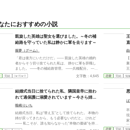
なたにおすすめの小説
凱旋した英雄は聖女を選びました。～冬の補
給路を守っていた私は静かに軍を去ります～
握夢（グーム）
由
「君は後方にいただけだ」―― 凱旋した英雄の婚約
【全一
者からそう切り捨てられた私は、 静かに軍を辞職し
棄
ました。 ――冬の補給路管理。 ――兵糧配分。 ――
王
医薬品輸送。 ――損耗率管理。 全部、私の仕事だっ
た。 ところが数日後、
文字数：4,645
愛
完結
ｼｮｰﾄｼｮｰﾄ
恋愛
完結
短
たのですが。 三週間後、 王国軍は補給崩壊。 「なぜ
本人。 「王妃教
食糧が届かない！」 「なぜ兵が飢える！」 ……逆に
ってほし
お聞きしますが、 今まで“なぜか全部上手く回ってい
失
結婚式当日に捨てられた私、隣国皇帝に拾わ
た”理由を、 一度でも考えたことはありましたか？ こ
こ
れて過保護に溺愛されています～今さら姉を
れは、 誰にも評価されなかった兵站官（へいたんか
妃
ば
選んだ王子が後悔しても手遅れです～
ん）が、 隣国の辺境伯にだけ価値を見抜かれ、 人生
唯崎りいち
卒
を取り戻す物語。 今更「戻ってきてくれ」と泣きつ
結婚式当日、私は“替え玉”として捨てられた。 本物の
現
かれても、 私は隣国の最高機密ですので――！
姉が戻ってきたから、もう必要ないのだと。 けれど
家
—— 私こそが、誰も知らなかった“本物の価値”を持っ
勝
ていた。 世界でただ一人、すべてを癒す力。 そし
恋愛
完結
短