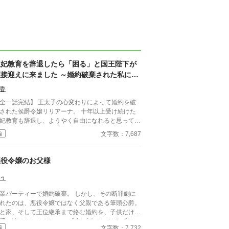
王妃教育を辞退したら「困る」と国王陛下が
直接迎えに来ました ～婚約破棄された私に、
王太子ではなく国王陛下が求婚してきます〜
香
話完結】 王太子の心変わりによって婚約を破
された侯爵令嬢リリアーナ。 十年以上受け続けた
妃教育も辞退し、ようやく自由になれると思ってい
侯爵家を訪れたのは国王陛下
文字数：7,687
編
育を辞退されると困る。私の妃にな
い」 努力を踏みにじった王太子はすべてを
い、選ばれたのは誠実に生きてきた彼女だった。
悪役令嬢のお父様
れは、年上国王に溺愛されながら、世界一幸せな王
になるまでの逆転ラブストーリー。
ぅ
業パーティーで婚約破棄。 しかし、その断罪劇に
れたのは、悪役令嬢ではなく父親である筆頭公爵。
と家、そして王位継承まで絡む婚約を、子供だけで
手に壊せるわけがない。 「家の話であれば、私を
文字数：7,732
編