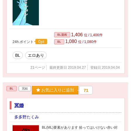
1,406
BL漫画
位 / 1,406件
1,080
0pt
24h.ポイント
位 / 1,080件
BL
BL
エロあり
21ページ
最終更新日 2019.04.27
登録日 2019.04.04
BL
完結
お気に入りに追加
71
冥婚
多多野たくみ
BL(ML)要素があります 拾ってはいけない赤い封