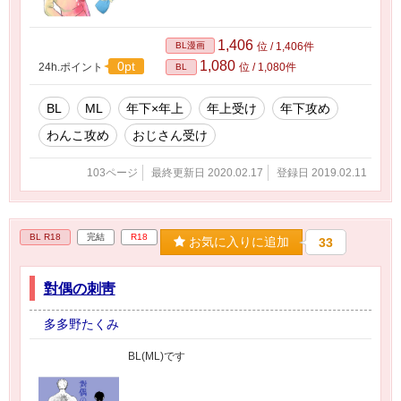
1,406
BL漫画
位 / 1,406件
1,080
0pt
24h.ポイント
位 / 1,080件
BL
BL
ML
年下×年上
年上受け
年下攻め
わんこ攻め
おじさん受け
103ページ
最終更新日 2020.02.17
登録日 2019.02.11
BL R18
完結
R18
お気に入りに追加
33
對偶の刺靑
多多野たくみ
BL(ML)です