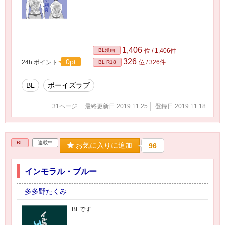
1,406
BL漫画
位 / 1,406件
326
0pt
24h.ポイント
位 / 326件
BL R18
BL
ボーイズラブ
31ページ
最終更新日 2019.11.25
登録日 2019.11.18
BL
連載中
お気に入りに追加
96
インモラル・ブルー
多多野たくみ
BLです