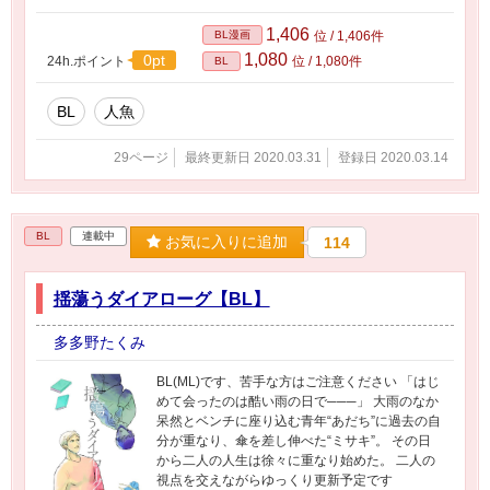
1,406
BL漫画
位 / 1,406件
1,080
0pt
24h.ポイント
位 / 1,080件
BL
BL
人魚
29ページ
最終更新日 2020.03.31
登録日 2020.03.14
BL
連載中
お気に入りに追加
114
揺蕩うダイアローグ【BL】
多多野たくみ
BL(ML)です、苦手な方はご注意ください 「はじ
めて会ったのは酷い雨の日で───」 大雨のなか
呆然とベンチに座り込む青年“あだち”に過去の自
分が重なり、傘を差し伸べた“ミサキ”。 その日
から二人の人生は徐々に重なり始めた。 二人の
視点を交えながらゆっくり更新予定です