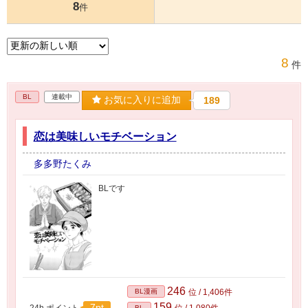
8
件
8
件
BL
連載中
お気に入りに追加
189
恋は美味しいモチベーション
多多野たくみ
BLです
246
BL漫画
位 / 1,406件
159
7pt
24h.ポイント
位 / 1,080件
BL