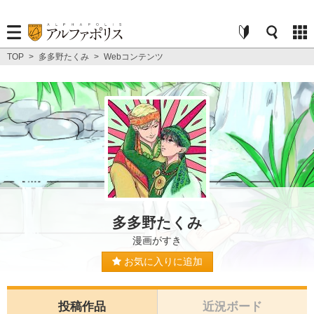
TOP
>
多多野たくみ
>
Webコンテンツ
多多野たくみ
漫画がすき
お気に入りに追加
投稿作品
近況ボード