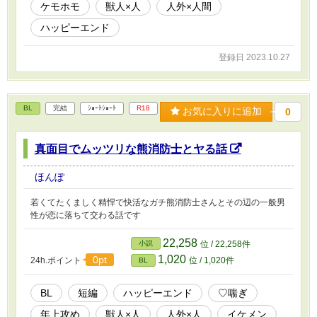
ケモホモ
獣人×人
人外×人間
ハッピーエンド
登録日 2023.10.27
BL
完結
ｼｮｰﾄｼｮｰﾄ
R18
お気に入りに追加
0
真面目でムッツリな熊消防士とヤる話
ほんぽ
若くてたくましく精悍で快活なガチ熊消防士さんとその辺の一般男
性が恋に落ちて交わる話です
22,258
小説
位 / 22,258件
1,020
0pt
24h.ポイント
位 / 1,020件
BL
BL
短編
ハッピーエンド
♡喘ぎ
年上攻め
獣人×人
人外×人
イケメン