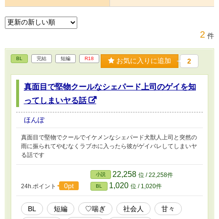
2
件
BL
完結
短編
R18
お気に入りに追加
2
真面目で堅物クールなシェパード上司のゲイを知
ってしまいヤる話
ほんぽ
真面目で堅物でクールでイケメンなシェパード犬獣人上司と突然の
雨に振られてやむなくラブホに入ったら彼がゲイバレしてしまいヤ
る話です
22,258
小説
位 / 22,258件
1,020
0pt
24h.ポイント
位 / 1,020件
BL
BL
短編
♡喘ぎ
社会人
甘々