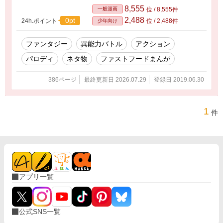
8,555
一般漫画
位 / 8,555件
2,488
0pt
24h.ポイント
位 / 2,488件
少年向け
ファンタジー
異能力バトル
アクション
パロディ
ネタ物
ファストフードまんが
386ページ
最終更新日 2026.07.29
登録日 2019.06.30
1
件
アプリ一覧
公式SNS一覧