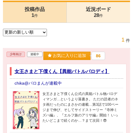
投稿作品
近況ボード
1
28
件
件
1
件
少年向け
連載中
お気に入りに追加
86
女王さまと下僕くん【異能バトルパロディ】
chika@パロまんが連載中
女王さまと下僕くん公式の異能バトル物パロデ
ィマンガ…というより落書き。 ただの読者のネ
タ画だったのにまさかの連載…第3話で100ペー
ジまで伸び、そしてサイドストーリー『寺神ミ
ズハ編』、『エルフ族のアリサ編』開始！ いっ
たいどこまで続くのか…？まて次回！😎