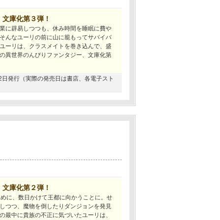
、文庫化第３弾！
業に辟易しつつも、休み時間を睡眠に費や
そんなユーリの前に山に籠もってサバイバ
ユーリは、クラスメイトを巻き込んで、盛
の異世界のんびりファンタジー、文庫化第
1月22日発行（実際の発売日は書店、各電子スト
、文庫化第２弾！
ために、数日かけて王都に向かうことに。せ
しつつ、魔物を倒したりダンジョンを発見
の最中に貴族の不正に気づいたユーリは、