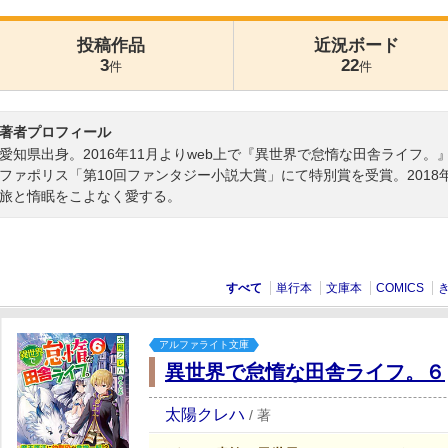
投稿作品
近況ボード
3
22
件
件
著者プロフィール
愛知県出身。2016年11月よりweb上で『異世界で怠惰な田舎ライフ
ファポリス「第10回ファンタジー小説大賞」にて特別賞を受賞。201
旅と惰眠をこよなく愛する。
すべて
単行本
文庫本
COMICS
アルファライト文庫
異世界で怠惰な田舎ライフ。６
太陽クレハ
/
著