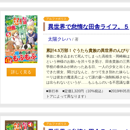
アルファポリス
異世界で怠惰な田舎ライフ。５
太陽クレハ
/
著
累計4.5万部！ぐうたら貴族の異世界のんび
事故に巻き込まれて死んでしまった高校生・岡崎椿は
という神様のお願いを渋々引き受け、田舎貴族の三男
学校の春休みが終わったある日、一人の少女と出くわ
詳しく見る
できた彼女、聞けばなんと、かつて生き別れた妹らし
ーリは彼女の魔道具によって謎の森へ強制転移させら
は出られないというが……もふもふのいる不思議な森
■単行本
■定価1,320円（10%税込）
■2019年
トアによって異なります）
アルファポリス