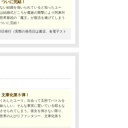
、ついに完結！
ない結婚を強いられていると知ったユー
は結婚式どころか魔族の襲撃により阿鼻叫
世界最凶の「魔王」が復活を遂げてしまう
ついに完結！
9月30日発行（実際の発売日は書店、各電子スト
、文庫化第５弾！
くわしたユーリ。出会って五秒でバトルを
妹らしい。そんな事実に驚いている暇もな
させられてしまう。彼女を倒さない限り、
世界のんびりファンタジー、文庫化第５