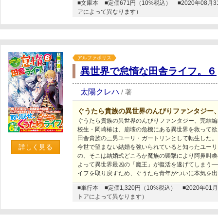
■文庫本
■定価671円（10%税込）
■2020年0
アによって異なります）
アルファポリス
異世界で怠惰な田舎ライフ。６
太陽クレハ
/
著
ぐうたら貴族の異世界のんびりファンタジー
ぐうたら貴族の異世界のんびりファンタジー、完結編
校生・岡崎椿は、崩壊の危機にある異世界を救って欲
田舎貴族の三男ユーリ・ガートリンとして転生した。
詳しく見る
今世で望まない結婚を強いられていると知ったユーリ
の、そこは結婚式どころか魔族の襲撃により阿鼻叫喚
よって異世界最凶の「魔王」が復活を遂げてしまう―
イフを取り戻すため、ぐうたら青年がついに本気を出
■単行本
■定価1,320円（10%税込）
■2020年
トアによって異なります）