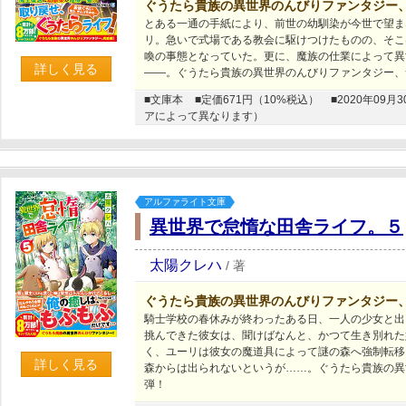
ぐうたら貴族の異世界のんびりファンタジー
とある一通の手紙により、前世の幼馴染が今世で望ま
リ。急いで式場である教会に駆けつけたものの、そこ
喚の事態となっていた。更に、魔族の仕業によって異
詳しく見る
――。ぐうたら貴族の異世界のんびりファンタジー、
■文庫本
■定価671円（10%税込）
■2020年0
アによって異なります）
アルファライト文庫
異世界で怠惰な田舎ライフ。５
太陽クレハ
/
著
ぐうたら貴族の異世界のんびりファンタジー
騎士学校の春休みが終わったある日、一人の少女と出
挑んできた彼女は、聞けばなんと、かつて生き別れた
く、ユーリは彼女の魔道具によって謎の森へ強制転移
詳しく見る
森からは出られないというが……。ぐうたら貴族の異
弾！