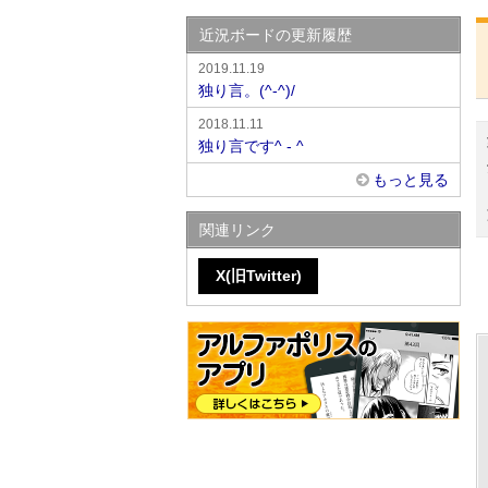
近況ボードの更新履歴
2019.11.19
独り言。(^-^)/
2018.11.11
独り言です^ - ^
もっと見る
関連リンク
X(旧Twitter)