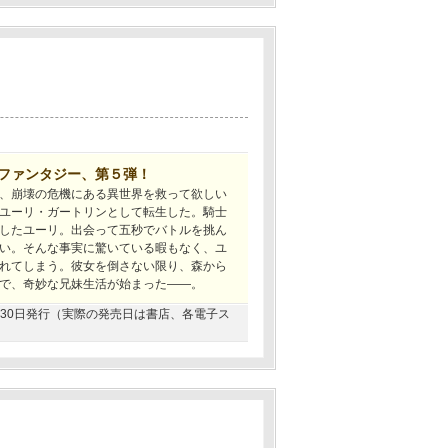
りファンタジー、第５弾！
、崩壊の危機にある異世界を救って欲しい
ユーリ・ガートリンとして転生した。騎士
したユーリ。出会って五秒でバトルを挑ん
い。そんな事実に驚いている暇もなく、ユ
れてしまう。彼女を倒さない限り、森から
で、奇妙な兄妹生活が始まった――。
05月30日発行（実際の発売日は書店、各電子ス