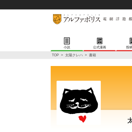
小説
公式漫画
投
TOP
>
太陽クレハ
>
書籍