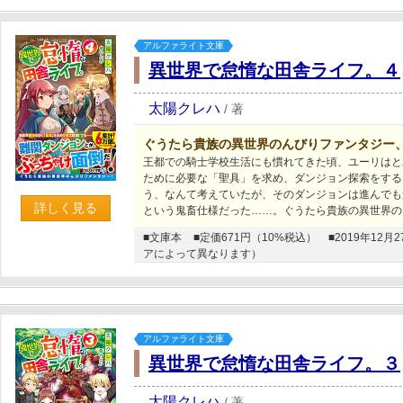
アルファライト文庫
異世界で怠惰な田舎ライフ。４
太陽クレハ
/
著
ぐうたら貴族の異世界のんびりファンタジー
王都での騎士学校生活にも慣れてきた頃、ユーリはと
ために必要な「聖具」を求め、ダンジョン探索をする
う、なんて考えていたが、そのダンジョンは進んでも
詳しく見る
という鬼畜仕様だった……。ぐうたら貴族の異世界の
■文庫本
■定価671円（10%税込）
■2019年1
アによって異なります）
アルファライト文庫
異世界で怠惰な田舎ライフ。３
太陽クレハ
/
著