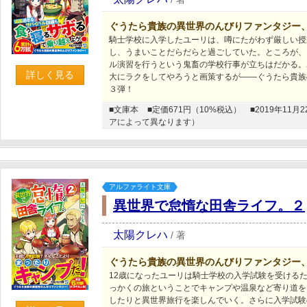
ぐうたら貴族の異世界のんびりファンタジー
騎士学校に入学したユーリは、噂にたがわず厳しい授
し、うまいことだらだらと過ごしていた。ところが、
ル演習を行うという鬼畜の学校行事が立ちはだかる。
詳しく見る
大にラクをしてやろうと画策するが――ぐうたら貴族
３弾！
■文庫本
■定価671円（10%税込）
■2019年1
アによって異なります）
アルファライト文庫
異世界で怠惰な田舎ライフ。２
太陽クレハ
/
著
ぐうたら貴族の異世界のんびりファンタジー
12歳になったユーリは騎士学校の入学試験を受ける
っかくの旅ということでキャンプや温泉など寄り道を
したりと異世界旅行を楽しんでいく。さらに入学試験