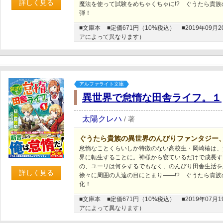
詳しく見る
魔法を使って試験をめちゃくちゃに!? ぐうたら貴
弾！
■文庫本
■定価671円（10%税込）
■2019年0
アによって異なります）
アルファライト文庫
異世界で怠惰な田舎ライフ。１
太陽クレハ
/
著
ぐうたら貴族の異世界のんびりファンタジー
怠惰なことくらいしか特徴のない高校生・岡崎椿は、
界に転生することに。神様から寝ているだけで成長す
の、ユーリは何をするでもなく、のんびり田舎生活を
詳しく見る
徐々に周囲の人達の目にとまり――!? ぐうたら貴
化！
■文庫本
■定価671円（10%税込）
■2019年0
アによって異なります）