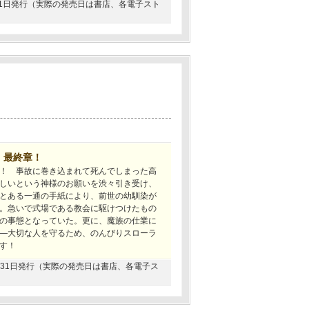
8月31日発行（実際の発売日は書店、各電子スト
、最終章！
！ 事故に巻き込まれて死んでしまった高
しいという神様のお願いを渋々引き受け、
とある一通の手紙により、前世の幼馴染が
。急いで式場である教会に駆けつけたもの
の事態となっていた。更に、魔族の仕業に
―大切な人を守るため、のんびりスローラ
す！
01月31日発行（実際の発売日は書店、各電子ス