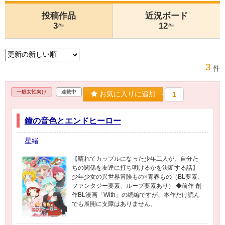
投稿作品
近況ボード
3
12
件
件
3
件
一般女性向け
連載中
お気に入りに追加
1
鐘の音色とエンドヒーロー
星緒
【晴れてカップルになった少年二人が、自分た
ちの関係を友達に打ち明けるかを決断する話】
少年少女の異世界冒険もの×青春もの（BL要素、
ファンタジー要素、ループ要素あり） ◆前作 創
作BL漫画「With」の続編ですが、本作だけ読ん
でも展開に支障はありません。