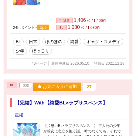
1,406
BL漫画
位 / 1,406件
1,080
0pt
24h.ポイント
位 / 1,080件
BL
BL
日常
ほのぼの
純愛
ギャグ・コメディ
少年
ほっこり
43ページ
最終更新日 2026.05.10
登録日 2021.12.28
BL
完結
お気に入りに追加
27
【完結】With【純愛BL×ラブサスペンス】
星緒
【片思いBL×ラブサスペンス！】 主人公の少年
が親友に恋心を抱く話。 叶わなくても、それで