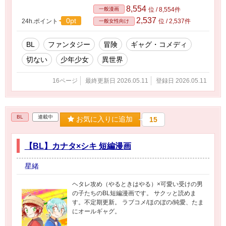
8,554
一般漫画
位 / 8,554件
2,537
0pt
24h.ポイント
位 / 2,537件
一般女性向け
BL
ファンタジー
冒険
ギャグ・コメディ
切ない
少年少女
異世界
16ページ
最終更新日 2026.05.11
登録日 2026.05.11
BL
連載中
お気に入りに追加
15
【BL】カナタ×シキ 短編漫画
星緒
ヘタレ攻め（やるときはやる）×可愛い受けの男
の子たちのBL短編漫画です。 サクッと読めま
す。不定期更新。 ラブコメ/ほのぼの/純愛、たま
にオールギャグ。