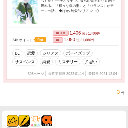
ももがく──そんな中で、彼らの命を狙う者達が
現れる。 「様々な愛の形」と「バランス」がテ
ーマの話。 ◆ほか､純愛/シリアス中心。
1,406
BL漫画
位 / 1,406件
1,080
0pt
24h.ポイント
位 / 1,080件
BL
BL
恋愛
シリアス
ボーイズラブ
サスペンス
純愛
ミステリー
片思い
308ページ
最終更新日 2022.01.14
登録日 2021.12.04
3
件