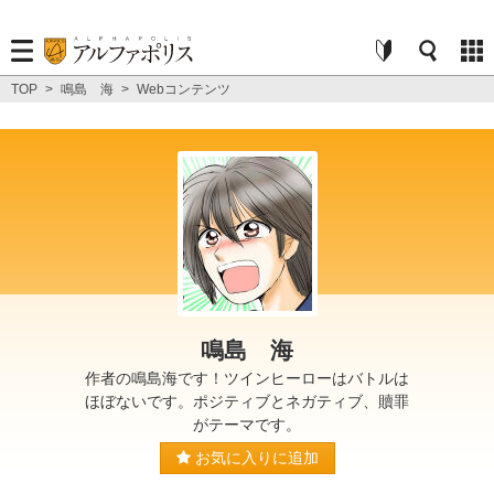
TOP
>
鳴島 海
>
Webコンテンツ
鳴島 海
作者の鳴島海です！ツインヒーローはバトルは
ほぼないです。ポジティブとネガティブ、贖罪
がテーマです。
お気に入りに追加