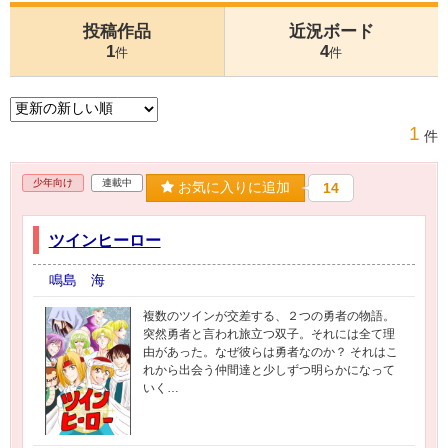
投稿作品
近況ボード
1
4
件
件
1
件
少年向け
連載中
お気に入りに追加
14
ツインヒーロー
鳴島 海
複数のツインが交差する、２つの勇者の物語。
突然勇者と言われ旅立つ双子。それには全て理
由があった。なぜ彼らは勇者なのか？ それはこ
れから出会う仲間達と少しずつ明らかになって
いく…