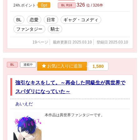
326
0pt
24h.ポイント
位 / 326件
BL R18
BL
恋愛
日常
ギャグ・コメディ
ファンタジー
騎士
19ページ
最終更新日 2025.03.10
登録日 2025.03.10
BL
連載中
お気に入りに追加
1,580
強引なキスをして。～再会した同級生が異世界で
スパダリになっていた～
あいえだ
本作品は異世界ファンタジーです。