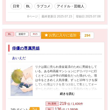
日常
BL
ラブコメ
アイドル・芸能人
8ページ
最終更新日 2025.07.15
登録日 2025.07.08
BL
連載中
R15
お気に入りに追加
294
俳優の専属男娼
あいえだ
リクは親に売られ借金返済のために男娼をして
いる。ある時高級マンションにデリバリーに行
くとそこには中学の同級生だった瑛がいた。瑛
は今をときめく人気俳優。ずっと10年リクを探
していた瑛はリクを見つけ出して客としてオー
ダーしたのだった。ツッコミ不在のバカップル
の日常。 数年前の作品を上げているので序盤の
絵柄は最新ではないですが、今後も続ける予定
なのでよろしくお願いします。
219
BL漫画
位 / 1,406件
136
7pt
24h.ポイント
位 / 1,080件
BL