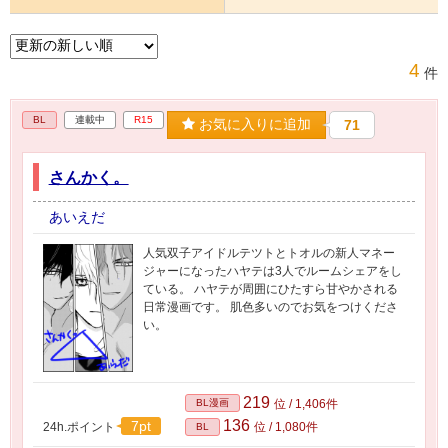
4
件
BL
連載中
R15
お気に入りに追加
71
さんかく。
あいえだ
人気双子アイドルテツトとトオルの新人マネー
ジャーになったハヤテは3人でルームシェアをし
ている。 ハヤテが周囲にひたすら甘やかされる
日常漫画です。 肌色多いのでお気をつけくださ
い。
219
BL漫画
位 / 1,406件
136
7pt
24h.ポイント
位 / 1,080件
BL