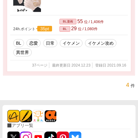
55
BL漫画
位 / 1,406件
29
35pt
24h.ポイント
位 / 1,080件
BL
BL
恋愛
日常
イケメン
イケメン攻め
異世界
37ページ
最終更新日 2024.12.23
登録日 2021.09.16
4
件
アプリ一覧