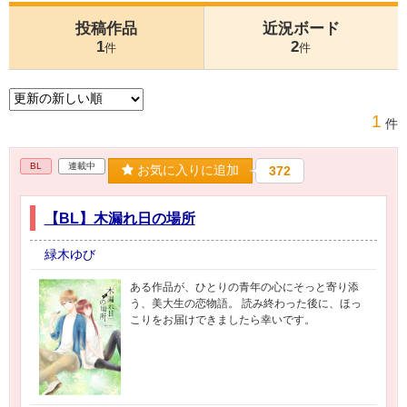
投稿作品
近況ボード
1
2
件
件
1
件
BL
連載中
お気に入りに追加
372
【BL】木漏れ日の場所
緑木ゆび
ある作品が、ひとりの青年の心にそっと寄り添
う、美大生の恋物語。 読み終わった後に、ほっ
こりをお届けできましたら幸いです。