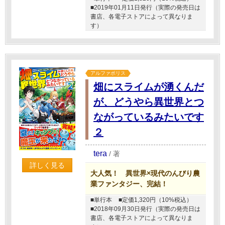
■2019年01月11日発行（実際の発売日は
書店、各電子ストアによって異なりま
す）
アルファポリス
畑にスライムが湧くんだ
が、どうやら異世界とつ
ながっているみたいです
２
tera
/
著
詳しく見る
大人気！ 異世界×現代のんびり農
業ファンタジー、完結！
■単行本
■定価1,320円（10%税込）
■2018年09月30日発行（実際の発売日は
書店、各電子ストアによって異なりま