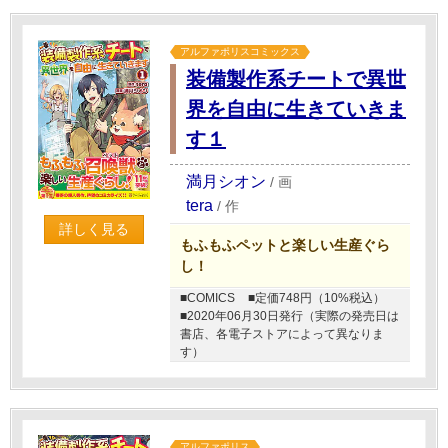
アルファポリスコミックス
装備製作系チートで異世
界を自由に生きていきま
す１
満月シオン
/
画
tera
/
作
詳しく見る
もふもふペットと楽しい生産ぐら
し！
■COMICS
■定価748円（10%税込）
■2020年06月30日発行（実際の発売日は
書店、各電子ストアによって異なりま
す）
アルファポリス