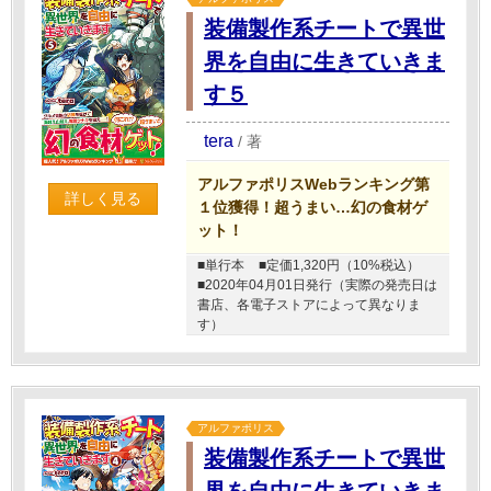
装備製作系チートで異世
界を自由に生きていきま
す５
tera
/
著
アルファポリスWebランキング第
詳しく見る
１位獲得！超うまい…幻の食材ゲ
ット！
■単行本
■定価1,320円（10%税込）
■2020年04月01日発行（実際の発売日は
書店、各電子ストアによって異なりま
す）
アルファポリス
装備製作系チートで異世
界を自由に生きていきま