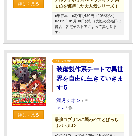
詳しく見る
１位を獲得した大人気シリーズ！
■単行本
■定価1,430円（10%税込）
■2025年05月30日発行（実際の発売日は
書店、各電子ストアによって異なりま
す）
アルファポリスコミックス
装備製作系チートで異世
界を自由に生きていきま
す５
満月シオン
/
画
tera
/
作
詳しく見る
最強ゴブリンに襲われてとばっち
りバトル!?
■COMICS
■定価770円（10%税込）