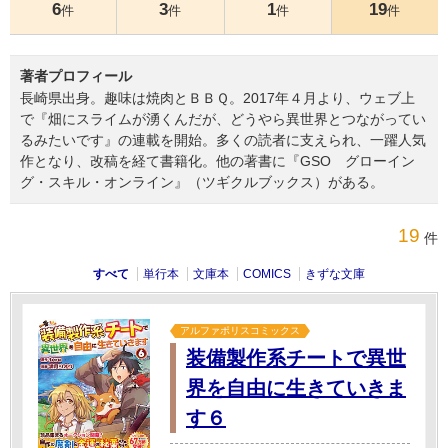
6
3
1
19
件
件
件
件
著者プロフィール
長崎県出身。趣味は焼肉とＢＢＱ。2017年４月より、ウェブ上
で『畑にスライムが湧くんだが、どうやら異世界とつながってい
るみたいです』の連載を開始。多くの読者に支えられ、一躍人気
作となり、改稿を経て書籍化。他の著書に『GSO グローイン
グ・スキル・オンライン』（ツギクルブックス）がある。
19
件
すべて
単行本
文庫本
COMICS
きずな文庫
アルファポリスコミックス
装備製作系チートで異世
界を自由に生きていきま
す６