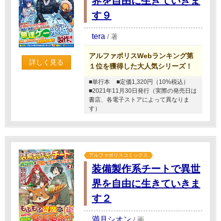
界を自由に生きていきま
す９
tera
/
著
アルファポリスWebランキング第
詳しく見る
１位を獲得した大人気シリーズ！
■単行本
■定価1,320円（10%税込）
■2021年11月30日発行（実際の発売日は
書店、各電子ストアによって異なりま
す）
アルファポリスコミックス
装備製作系チートで異世
界を自由に生きていきま
す２
満月シオン
/
画