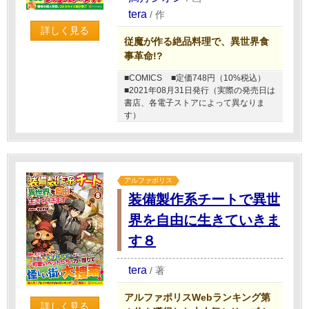
tera
/
作
詳しく見る
従魔が作る絶品料理で、異世界食
事革命!?
■COMICS
■定価748円（10%税込）
■2021年08月31日発行（実際の発売日は
書店、各電子ストアによって異なりま
す）
アルファポリス
装備製作系チートで異世
界を自由に生きていきま
す８
tera
/
著
アルファポリスWebランキング第
詳しく見る