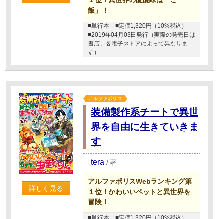
飯」！
■単行本
■定価1,320円（10%税込）
■2019年04月03日発行（実際の発売日は
書店、各電子ストアによって異なりま
す）
アルファポリス
装備製作系チートで異世
界を自由に生きていきま
す
tera
/
著
アルファポリスWebランキング第
詳しく見る
１位！かわいいペットと異世界を
冒険！
■単行本
■定価1,320円（10%税込）