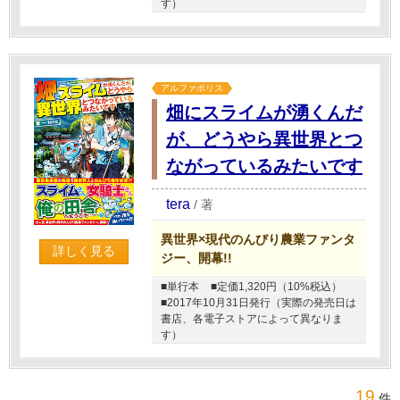
す）
アルファポリス
畑にスライムが湧くんだ
が、どうやら異世界とつ
ながっているみたいです
tera
/
著
異世界×現代のんびり農業ファンタ
詳しく見る
ジー、開幕!!
■単行本
■定価1,320円（10%税込）
■2017年10月31日発行（実際の発売日は
書店、各電子ストアによって異なりま
す）
19
件