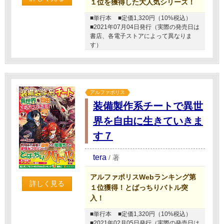
１位を獲得した大人気シリーズ！
■単行本
■定価1,320円（10%税込）
■2021年07月04日発行（実際の発売日は
書店、各電子ストアによって異なりま
す）
アルファポリス
装備製作系チートで異世
界を自由に生きていきま
す７
tera
/
著
アルファポリスWebランキング第
詳しく見る
１位獲得！とばっちりバトル突
入！
■単行本
■定価1,320円（10%税込）
■2021年02月05日発行（実際の発売日は