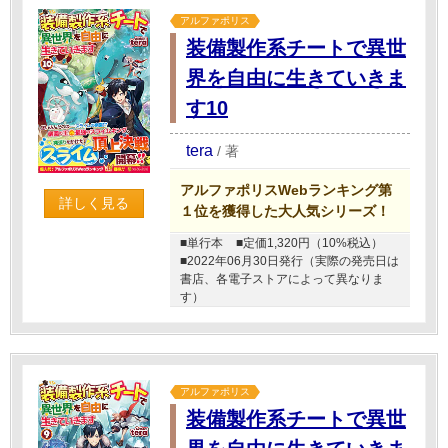
アルファポリス
装備製作系チートで異世
界を自由に生きていきま
す10
tera
/
著
アルファポリスWebランキング第
詳しく見る
１位を獲得した大人気シリーズ！
■単行本
■定価1,320円（10%税込）
■2022年06月30日発行（実際の発売日は
書店、各電子ストアによって異なりま
す）
アルファポリス
装備製作系チートで異世