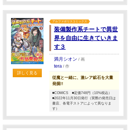
アルファポリスコミックス
装備製作系チートで異世
界を自由に生きていきま
す３
満月シオン
/
画
tera
/
作
詳しく見る
従魔と一緒に、激レア鉱石を大量
発掘!!
■COMICS
■定価748円（10%税込）
■2022年11月30日発行（実際の発売日は
書店、各電子ストアによって異なりま
す）