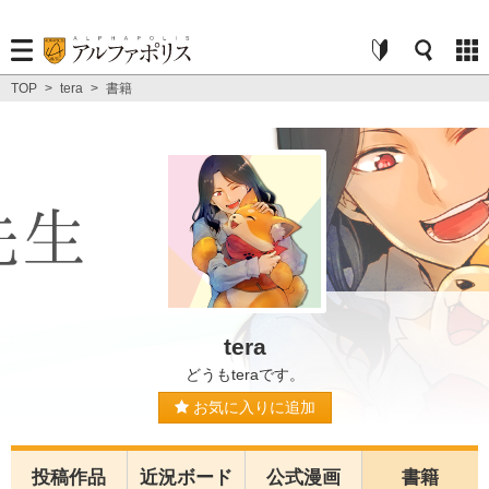
TOP
>
tera
>
書籍
tera
どうもteraです。
お気に入りに追加
投稿作品
近況ボード
公式漫画
書籍