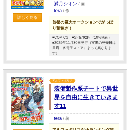
満月シオン
/
画
tera
/
作
詳しく見る
首都の巨大オークションでがっぽ
り荒稼ぎ！
■COMICS
■定価792円（10%税込）
■2025年11月30日発行（実際の発売日は
書店、各電子ストアによって異なりま
す）
アルファポリス
装備製作系チートで異世
界を自由に生きていきま
す11
tera
/
著
アルファポリスWebランキング第