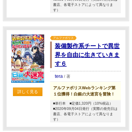
書店、各電子ストアによって異なりま
す）
アルファポリス
装備製作系チートで異世
界を自由に生きていきま
す６
tera
/
著
アルファポリスWebランキング第
詳しく見る
１位獲得！白銀の大迷宮を冒険！
■単行本
■定価1,320円（10%税込）
■2020年09月04日発行（実際の発売日は
書店、各電子ストアによって異なりま
す）