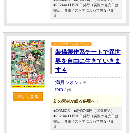
■2024年11月30日発行（実際の発売日は
書店、各電子ストアによって異なりま
す）
アルファポリスコミックス
装備製作系チートで異世
界を自由に生きていきま
す４
満月シオン
/
画
tera
/
作
詳しく見る
幻の素材が眠る秘境へ！
■COMICS
■定価748円（10%税込）
■2023年11月30日発行（実際の発売日は
書店、各電子ストアによって異なりま
す）