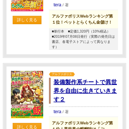
tera
/
著
アルファポリスWebランキング第
詳しく見る
１位！ペットとらくちん金儲け！
■単行本
■定価1,320円（10%税込）
■2019年07月08日発行（実際の発売日は
書店、各電子ストアによって異なりま
す）
アルファポリス
装備製作系チートで異世
界を自由に生きていきま
す２
tera
/
著
アルファポリスWebランキング第
詳しく見る
１位！異世界の醍醐味は「ご