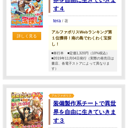
す４
tera
/
著
アルファポリスWebランキング第
詳しく見る
１位獲得！南の島でわくわく宝探
し！
■単行本
■定価1,320円（10%税込）
■2019年11月04日発行（実際の発売日は
書店、各電子ストアによって異なりま
す）
アルファポリス
装備製作系チートで異世
界を自由に生きていきま
す３