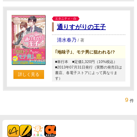
エタニティ・白
通りすがりの王子
清水春乃
/
著
｢地味子｣、モテ男に狙われる!?
■単行本
■定価1,320円（10%税込）
■2013年07月31日発行（実際の発売日は
書店、各電子ストアによって異なりま
詳しく見る
す）
9
件