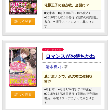
俺様王子の独占欲、全開に!?
■文庫本
■定価704円（10%税込）
■2016年01月15日発行（実際の発売日は
詳しく見る
書店、各電子ストアによって異なりま
す）
エタニティ・白
ロマンスがお待ちかね
清水春乃
/
著
逃げ道ナシで、恋の檻に強制収
容!?
■単行本
■定価1,320円（10%税込）
■2015年12月25日発行（実際の発売日は
詳しく見る
書店、各電子ストアによって異なりま
す）