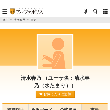
TOP
>
清水春乃
>
書籍
清水春乃 （ユーザ名：清水春
乃（水たまり））
お気に入りに追加
投稿作品
近況ボード
公式漫画
書籍