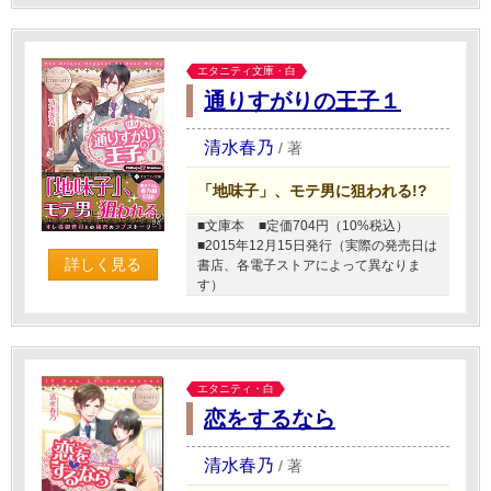
エタニティ文庫・白
通りすがりの王子１
清水春乃
/
著
「地味子」、モテ男に狙われる!?
■文庫本
■定価704円（10%税込）
■2015年12月15日発行（実際の発売日は
詳しく見る
書店、各電子ストアによって異なりま
す）
エタニティ・白
恋をするなら
清水春乃
/
著