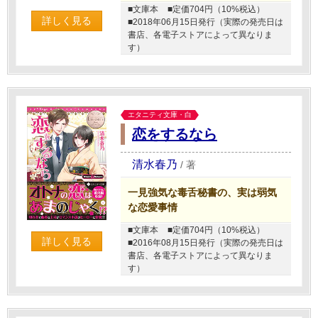
■文庫本
■定価704円（10%税込）
詳しく見る
■2018年06月15日発行（実際の発売日は
書店、各電子ストアによって異なりま
す）
エタニティ文庫・白
恋をするなら
清水春乃
/
著
一見強気な毒舌秘書の、実は弱気
な恋愛事情
■文庫本
■定価704円（10%税込）
詳しく見る
■2016年08月15日発行（実際の発売日は
書店、各電子ストアによって異なりま
す）