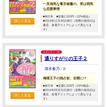
一見強気な毒舌秘書の、実は弱気
な恋愛事情
■単行本
■定価1,320円（10%税込）
■2014年11月30日発行（実際の発売日は
詳しく見る
書店、各電子ストアによって異なりま
す）
エタニティ・白
通りすがりの王子２
清水春乃
/
著
俺様王子の独占欲、全開に!?
■単行本
■定価1,320円（10%税込）
■2014年05月31日発行（実際の発売日は
書店、各電子ストアによって異なりま
詳しく見る
す）