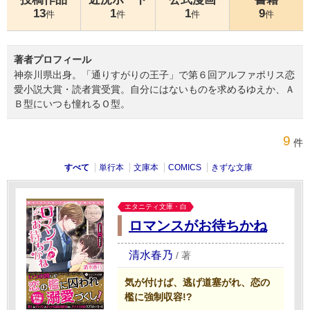
13
1
1
9
件
件
件
件
著者プロフィール
神奈川県出身。「通りすがりの王子」で第６回アルファポリス恋
愛小説大賞・読者賞受賞。自分にはないものを求めるゆえか、Ａ
Ｂ型にいつも憧れるＯ型。
9
件
すべて
単行本
文庫本
COMICS
きずな文庫
エタニティ文庫・白
ロマンスがお待ちかね
清水春乃
/
著
気が付けば、逃げ道塞がれ、恋の
檻に強制収容!?