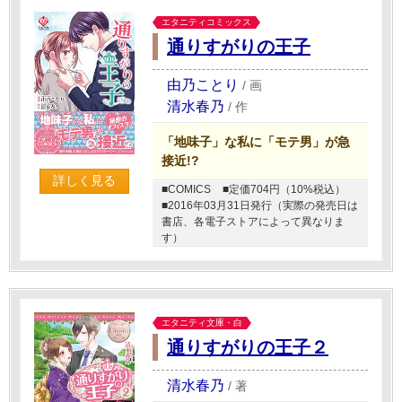
エタニティコミックス
通りすがりの王子
由乃ことり
/
画
清水春乃
/
作
「地味子」な私に「モテ男」が急
接近!?
詳しく見る
■COMICS
■定価704円（10%税込）
■2016年03月31日発行（実際の発売日は
書店、各電子ストアによって異なりま
す）
エタニティ文庫・白
通りすがりの王子２
清水春乃
/
著