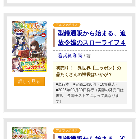
アルファポリス
型録通販から始まる、追
放令嬢のスローライフ４
呑兵衛和尚
/
著
初売り！ 異世界【ニッポン】の
品たくさんの福袋はいかが？
詳しく見る
■単行本
■定価1,430円（10%税込）
■2025年03月30日発行（実際の発売日は
書店、各電子ストアによって異なりま
す）
アルファポリス
型録通販から始まる、追