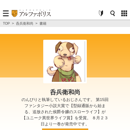
TOP
>
呑兵衛和尚
>
書籍
呑兵衛和尚
のんびりと執筆しているおじさんです。 第15回
ファンタジー小説大賞で【型録通販から始ま
る、追放された侯爵令嬢のスローライフ】が
【ユニーク異世界ライフ賞】を受賞。 ８月２３
日より一巻が発売中です。