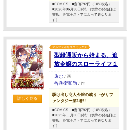
■COMICS
■定価792円（10%税込）
■2026年06月30日発行（実際の発売日は
書店、各電子ストアによって異なりま
す）
アルファポリスコミックス
型録通販から始まる、追
放令嬢のスローライフ１
ゑむ
/
画
呑兵衛和尚
/
作
駆け出し商人令嬢の成り上がりフ
詳しく見る
ァンタジー第1巻!!
■COMICS
■定価792円（10%税込）
■2025年11月30日発行（実際の発売日は
書店、各電子ストアによって異なりま
す）