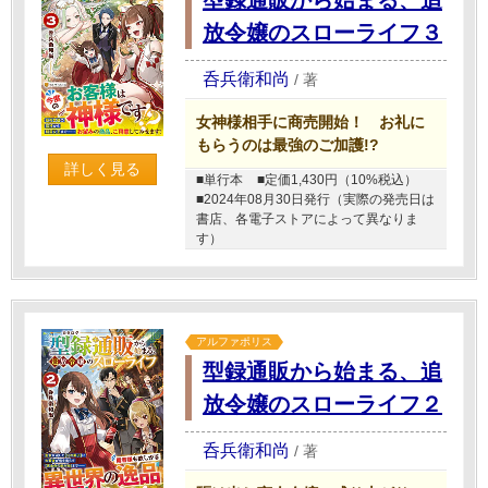
放令嬢のスローライフ３
呑兵衛和尚
/
著
女神様相手に商売開始！ お礼に
もらうのは最強のご加護!?
詳しく見る
■単行本
■定価1,430円（10%税込）
■2024年08月30日発行（実際の発売日は
書店、各電子ストアによって異なりま
す）
アルファポリス
型録通販から始まる、追
放令嬢のスローライフ２
呑兵衛和尚
/
著