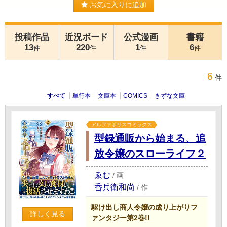
お気に入りに追加
投稿作品
近況ボード
公式漫画
書籍
13
220
1
6
件
件
件
件
6
件
すべて
単行本
文庫本
COMICS
きずな文庫
アルファポリスコミックス
型録通販から始まる、追
放令嬢のスローライフ２
ゑむ
/
画
呑兵衛和尚
/
作
駆け出し商人令嬢の成り上がりフ
詳しく見る
ァンタジー第2巻!!