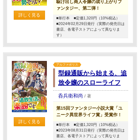
駆け出し商人令嬢の成り上がりフ
ァンタジー、第二弾！
詳しく見る
■単行本
■定価1,320円（10%税込）
■2024年02月29日発行（実際の発売日は
書店、各電子ストアによって異なりま
す）
アルファポリス
型録通販から始まる、追
放令嬢のスローライフ
呑兵衛和尚
/
著
第15回ファンタジー小説大賞「ユ
ニーク異世界ライフ賞」受賞作！
詳しく見る
■単行本
■定価1,320円（10%税込）
■2023年08月31日発行（実際の発売日は
書店、各電子ストアによって異なりま