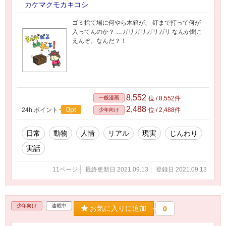
カケマクモカキコシ
ゴミ捨て場に何やら木箱が、 釘まで打って何が
入ってんのか？ …ガリガリガリガリ なんか聞こ
えんぞ、なんだ？！
8,552
一般漫画
位 / 8,552件
2,488
0pt
24h.ポイント
位 / 2,488件
少年向け
日常
動物
人情
リアル
現実
じんわり
実話
11ページ
最終更新日 2021.09.13
登録日 2021.09.13
少年向け
連載中
お気に入りに追加
0