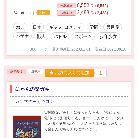
8,552
一般漫画
位 / 8,552件
2,488
0pt
24h.ポイント
位 / 2,488件
少年向け
ねこ
日常
ギャグ･コメディ
学園
異世界
小学生
獣人
バトル
スポーツ
少年少女
360ページ
最終更新日 2023.01.01
登録日 2021.09.10
少年向け
連載中
お気に入りに追加
1
にゃんの楽ガキ
カケマクモカキコシ
実体験などをもとに擬人化ならぬ、 "擬にゃん
化"させてお贈りするショートまんがです。 クス
ッとほくそ笑んだり、ぷふっと吹き出したりし
て楽しんでもらえれば幸いです。