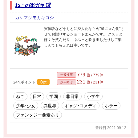
ねこの楽ガキ
カケマクモカキコシ
実体験などをもとに擬人化ならぬ"擬にゃん化"さ
せてお贈りするショートまんがです。 クスッと
ほくそ笑んだり、ぷふっと吹き出したりして楽
しんでもらえれば幸いです。
779
一般漫画
位 / 779件
231
0pt
24h.ポイント
位 / 231件
少年向け
ねこ
日常
学園
非日常
小学生
少年･少女
異世界
ギャグ･コメディ
ホラー
ファンタジー要素あり
登録日 2021.09.12