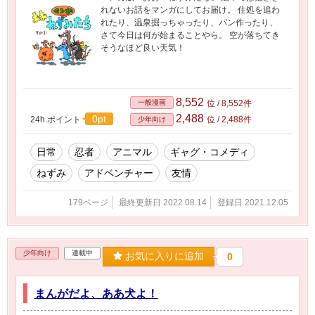
れないお話をマンガにしてお届け。 住処を追わ
れたり、温泉掘っちゃったり、パン作ったり、
さて今日は何が始まることやら。 空が落ちてき
そうなほど良い天気！
8,552
一般漫画
位 / 8,552件
2,488
0pt
24h.ポイント
位 / 2,488件
少年向け
日常
忍者
アニマル
ギャグ・コメディ
ねずみ
アドベンチャー
友情
179ページ
最終更新日 2022.08.14
登録日 2021.12.05
少年向け
連載中
お気に入りに追加
0
まんがだよ、ああ犬よ！