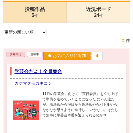
投稿作品
近況ボード
5
24
件
件
5
件
少年向け
連載中
お気に入りに追加
4
学芸会だよ！全員集合
カケマクモカキコシ
11月の学芸会に向けて『実行委員』を立ち上げ
て準備を進めていくことになった にゃん達だ
が、班決めから演目から係決めやらバトルやら
なかなか思うように進行して いかない。はたし
て無事に学芸会本番を迎えられるのか?!