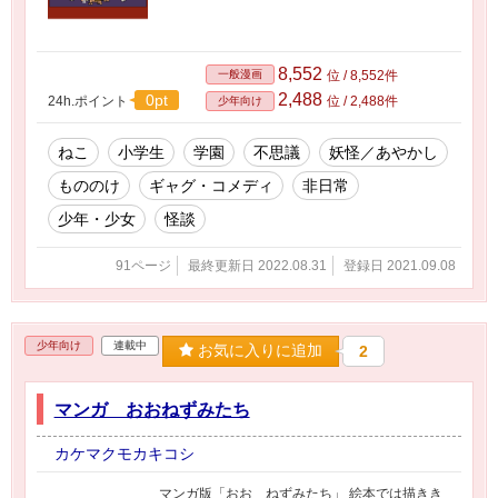
8,552
一般漫画
位 / 8,552件
2,488
0pt
24h.ポイント
位 / 2,488件
少年向け
ねこ
小学生
学園
不思議
妖怪／あやかし
もののけ
ギャグ・コメディ
非日常
少年・少女
怪談
91ページ
最終更新日 2022.08.31
登録日 2021.09.08
少年向け
連載中
お気に入りに追加
2
マンガ おおねずみたち
カケマクモカキコシ
マンガ版「おお ねずみたち」 絵本では描きき