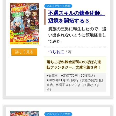
アルファライト文庫
不遇スキルの錬金術師、
辺境を開拓する３
貴族の三男に転生したので、追
い出されないように領地経営し
てみた
つちねこ
/
著
詳しく見る
落ちこぼれ錬金術師ののほほん逆
転ファンタジー、文庫化第３弾！
■文庫本
■定価770円（10%税込）
■2024年11月30日発行（実際の発売日は
書店、各電子ストアによって異なりま
す）
アルファライト文庫