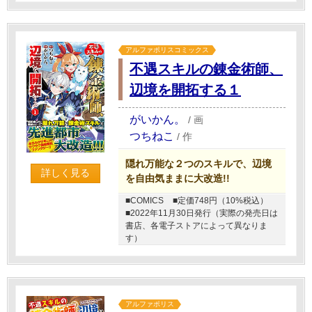
アルファポリスコミックス
不遇スキルの錬金術師、
辺境を開拓する１
がいかん。
/
画
つちねこ
/
作
隠れ万能な２つのスキルで、辺境
詳しく見る
を自由気ままに大改造!!
■COMICS
■定価748円（10%税込）
■2022年11月30日発行（実際の発売日は
書店、各電子ストアによって異なりま
す）
アルファポリス