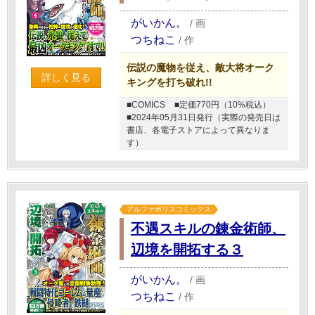
がいかん。
/
画
つちねこ
/
作
伝説の魔物を従え、敵大将オーク
詳しく見る
キングを打ち破れ!!
■COMICS
■定価770円（10%税込）
■2024年05月31日発行（実際の発売日は
書店、各電子ストアによって異なりま
す）
アルファポリスコミックス
不遇スキルの錬金術師、
辺境を開拓する３
がいかん。
/
画
つちねこ
/
作