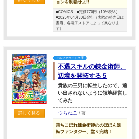
ョンを制覇せよ!!
■COMICS
■定価770円（10%税込）
■2025年04月30日発行（実際の発売日は
書店、各電子ストアによって異なりま
す）
アルファライト文庫
不遇スキルの錬金術師、
辺境を開拓する５
貴族の三男に転生したので、追
い出されないように領地経営し
てみた
つちねこ
/
著
詳しく見る
落ちこぼれ錬金術師ののほほん逆
転ファンタジー、堂々完結！