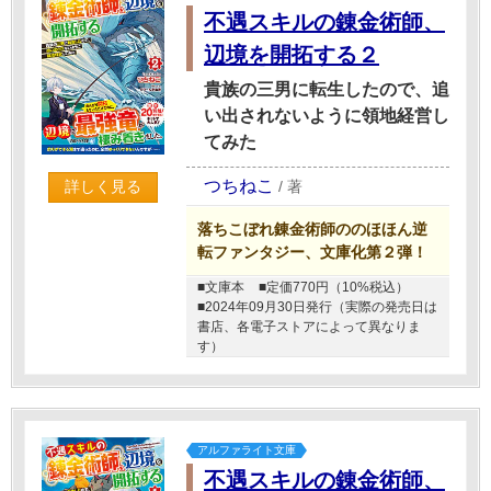
不遇スキルの錬金術師、
辺境を開拓する２
貴族の三男に転生したので、追
い出されないように領地経営し
てみた
つちねこ
/
著
詳しく見る
落ちこぼれ錬金術師ののほほん逆
転ファンタジー、文庫化第２弾！
■文庫本
■定価770円（10%税込）
■2024年09月30日発行（実際の発売日は
書店、各電子ストアによって異なりま
す）
アルファライト文庫
不遇スキルの錬金術師、