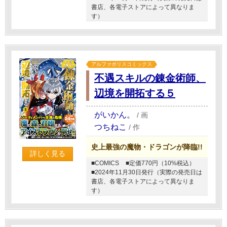
書店、各電子ストアによって異なりま
す）
アルファポリスコミックス
不遇スキルの錬金術師、
辺境を開拓する５
がいかん。
/
画
つちねこ
/
作
史上最強の魔物・ドラゴンが降臨!!
詳しく見る
■COMICS
■定価770円（10%税込）
■2024年11月30日発行（実際の発売日は
書店、各電子ストアによって異なりま
す）