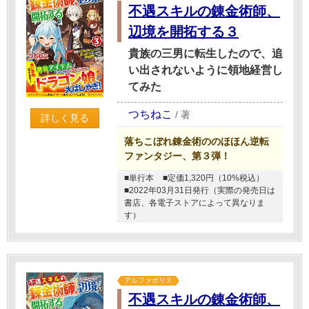
不遇スキルの錬金術師、
辺境を開拓する３
貴族の三男に転生したので、追
い出されないように領地経営し
てみた
つちねこ
/
著
詳しく見る
落ちこぼれ錬金術ののほほん逆転
ファンタジー、第３弾！
■単行本
■定価1,320円（10%税込）
■2022年03月31日発行（実際の発売日は
書店、各電子ストアによって異なりま
す）
アルファポリス
不遇スキルの錬金術師、