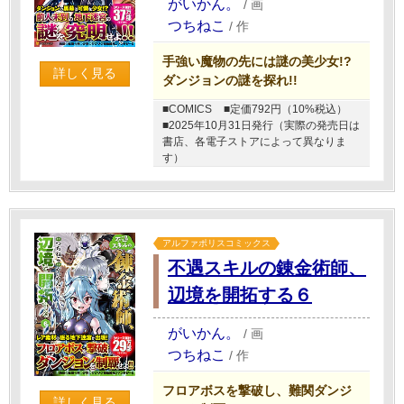
がいかん。
/
画
つちねこ
/
作
手強い魔物の先には謎の美少女!?
詳しく見る
ダンジョンの謎を探れ!!
■COMICS
■定価792円（10%税込）
■2025年10月31日発行（実際の発売日は
書店、各電子ストアによって異なりま
す）
アルファポリスコミックス
不遇スキルの錬金術師、
辺境を開拓する６
がいかん。
/
画
つちねこ
/
作
フロアボスを撃破し、難関ダンジ
詳しく見る