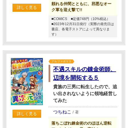
頼れる仲間とともに、邪悪なオー
詳しく見る
ク軍を迎え撃て!!
■COMICS
■定価748円（10%税込）
■2023年12月31日発行（実際の発売日は
書店、各電子ストアによって異なりま
す）
アルファポリス
不遇スキルの錬金術師、
辺境を開拓する５
貴族の三男に転生したので、追
い出されないように領地経営し
てみた
つちねこ
/
著
詳しく見る
落ちこぼれ錬金術ののほほん逆転