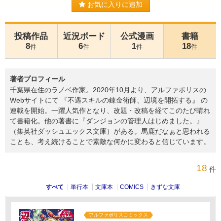
お気に入りに追加
投稿作品
近況ボード
公式漫画
書籍
8
6
1
18
件
件
件
件
著者プロフィール
千葉県在住のラノベ作家。2020年10月より、アルファポリスの
Webサイトにて 『不遇スキルの錬金術師、辺境を開拓する』 の
連載を開始。一躍人気作となり、改題・改稿を経てこのたび晴れ
て書籍化。他の著書に『ダンジョンの管理人はじめました。』
（集英社ダッシュエックス文庫）がある。馬鹿だなぁと思われる
ことも、考え続けることで素敵な何かに変わると信じています。
18
件
すべて
単行本
文庫本
COMICS
きずな文庫
アルファポリスコミックス