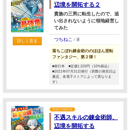
辺境を開拓する２
貴族の三男に転生したので、追
い出されないように領地経営し
てみた
つちねこ
/
著
詳しく見る
落ちこぼれ錬金術ののほほん逆転
ファンタジー、第２弾！
■単行本
■定価1,320円（10%税込）
■2021年07月31日発行（実際の発売日は
書店、各電子ストアによって異なりま
す）
アルファポリス
不遇スキルの錬金術師、
辺境を開拓する