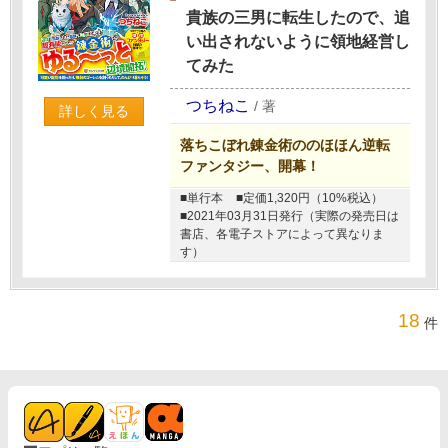
貴族の三男に転生したので、追
い出されないように領地経営し
てみた
つちねこ
/
著
詳しく見る
落ちこぼれ錬金術ののほほん逆転
ファンタジー、開幕！
■単行本
■定価1,320円（10%税込）
■2021年03月31日発行（実際の発売日は
書店、各電子ストアによって異なりま
す）
18
件