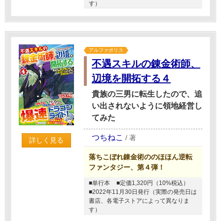
す）
アルファポリス
不遇スキルの錬金術師、
辺境を開拓する４
貴族の三男に転生したので、追
い出されないように領地経営し
てみた
つちねこ
/
著
詳しく見る
落ちこぼれ錬金術ののほほん逆転
ファンタジー、第４弾！
■単行本
■定価1,320円（10%税込）
■2022年11月30日発行（実際の発売日は
書店、各電子ストアによって異なりま
す）