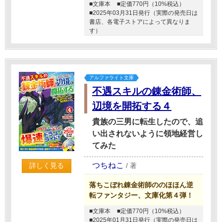
■文庫本
■定価770円（10%税込）
■2025年03月31日発行（実際の発売日は
書店、各電子ストアによって異なりま
す）
アルファライト文庫
不遇スキルの錬金術師、
辺境を開拓する４
貴族の三男に転生したので、追
い出されないように領地経営し
てみた
つちねこ
/
著
詳しく見る
落ちこぼれ錬金術師ののほほん逆
転ファンタジー、文庫化第４弾！
■文庫本
■定価770円（10%税込）
■2025年01月31日発行（実際の発売日は