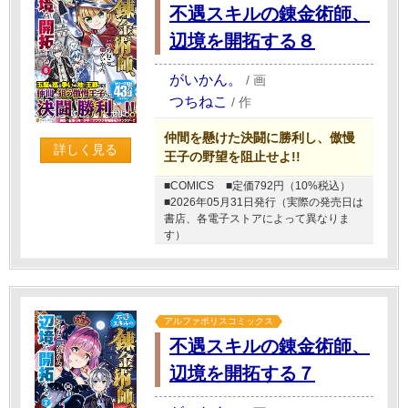
不遇スキルの錬金術師、
辺境を開拓する８
がいかん。
/
画
つちねこ
/
作
仲間を懸けた決闘に勝利し、傲慢
詳しく見る
王子の野望を阻止せよ!!
■COMICS
■定価792円（10%税込）
■2026年05月31日発行（実際の発売日は
書店、各電子ストアによって異なりま
す）
アルファポリスコミックス
不遇スキルの錬金術師、
辺境を開拓する７