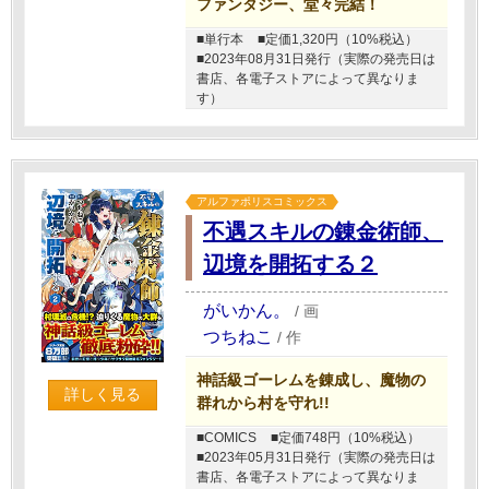
ファンタジー、堂々完結！
■単行本
■定価1,320円（10%税込）
■2023年08月31日発行（実際の発売日は
書店、各電子ストアによって異なりま
す）
アルファポリスコミックス
不遇スキルの錬金術師、
辺境を開拓する２
がいかん。
/
画
つちねこ
/
作
神話級ゴーレムを錬成し、魔物の
詳しく見る
群れから村を守れ!!
■COMICS
■定価748円（10%税込）
■2023年05月31日発行（実際の発売日は
書店、各電子ストアによって異なりま