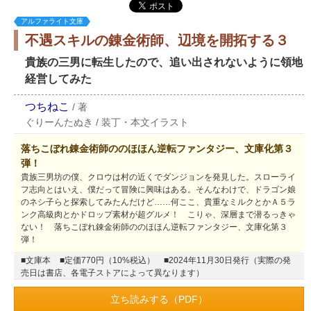
アルファライト文庫
不遇スキルの錬金術師、辺境を開拓する３
貴族の三男に転生したので、追い出されないように領地
経営してみた
つちねこ
/
著
ぐりーんたぬき
/
装丁・本文イラスト
落ちこぼれ錬金術師ののほほん逆転ファンタジー、文庫化第３
弾！
貴族三男坊の僕、クロウは村の近くでダンジョンを発見した。スローライ
フ志向とはいえ、僕だって冒険に興味はある。そんなわけで、ドラゴン娘
のネシ子らと探索してみたんだけど……何ここ、貴重なミルクとかＡ５ラ
ンク高級肉とかドロップ素材が超グルメ！ こりゃ、深層まで潜るっきゃ
ない！ 落ちこぼれ錬金術師ののほほん逆転ファンタジー、文庫化第３
弾！
■文庫本
■定価770円（10%税込）
■2024年11月30日発行（実際の発
売日は書店、各電子ストアによって異なります）
立ち読みする（PDF）