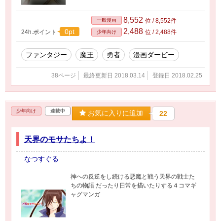
8,552
一般漫画
位 / 8,552件
2,488
0pt
24h.ポイント
位 / 2,488件
少年向け
ファンタジー
魔王
勇者
漫画ダービー
38ページ
最終更新日 2018.03.14
登録日 2018.02.25
少年向け
連載中
お気に入りに追加
22
天界のモサたちよ！
なつすぐる
神への反逆をし続ける悪魔と戦う天界の戦士た
ちの物語 だったり日常を描いたりする４コマギ
ャグマンガ