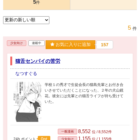
5
件
5
件
少女向け
連載中
お気に入りに追加
157
猫舌センパイの苦労
なつすぐる
学校１の秀才で生徒会長の猫島先輩とお付き合
いさせていただくことになった、２年の犬山鏡
花。彼女には先輩との猫舌ライフが待ち受けて
いた。
8,552
一般漫画
位 / 8,552件
1,155
0pt
24h.ポイント
位 / 1,155件
少女向け