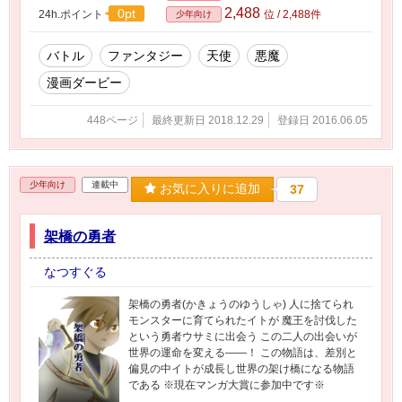
2,488
0pt
24h.ポイント
位 / 2,488件
少年向け
バトル
ファンタジー
天使
悪魔
漫画ダービー
448ページ
最終更新日 2018.12.29
登録日 2016.06.05
少年向け
連載中
お気に入りに追加
37
架橋の勇者
なつすぐる
架橋の勇者(かきょうのゆうしゃ) 人に捨てられ
モンスターに育てられたイトが 魔王を討伐した
という勇者ウサミに出会う この二人の出会いが
世界の運命を変える――！ この物語は、差別と
偏見の中イトが成長し世界の架け橋になる物語
である ※現在マンガ大賞に参加中です※