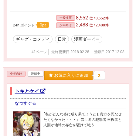
8,552
一般漫画
位 / 8,552件
2,488
0pt
24h.ポイント
位 / 2,488件
少年向け
ギャグ・コメディ
日常
漫画ダービー
41ページ
最終更新日 2018.02.28
登録日 2017.12.08
少年向け
連載中
お気に入りに追加
2
トキとケイ
なつすぐる
｢私がどんな姿に成り果てようとも貴方を死なせ
たくなかった・・・」 異世界の犯罪者 王権者と
人類が地球の存亡を駆けて戦う