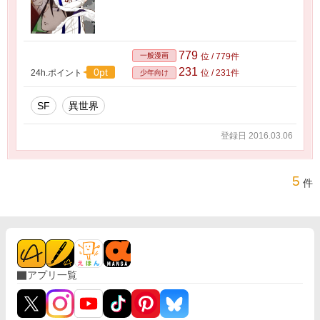
779
一般漫画
位 / 779件
231
0pt
24h.ポイント
位 / 231件
少年向け
SF
異世界
登録日 2016.03.06
5
件
アプリ一覧