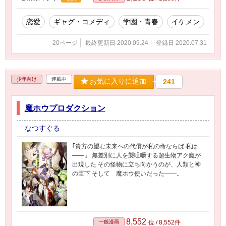
恋愛
ギャグ・コメディ
学園・青春
イケメン
20ページ
最終更新日 2020.09.24
登録日 2020.07.31
少年向け
連載中
お気に入りに追加
241
魔ホウプロダクション
なつすぐる
｢貴方の望む未来への代償が私の命ならば 私は
――」 無差別に人を襲咀嚼する超生物アク魔が
出現した その怪物に立ち向かうのが、人類と神
の臣下 そして 魔ホウ使いだった――。
8,552
一般漫画
位 / 8,552件