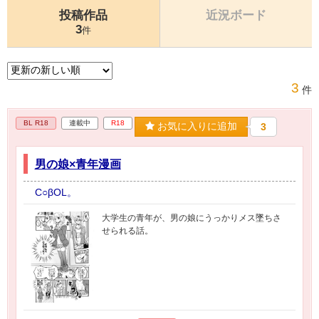
投稿作品
近況ボード
3
件
3
件
BL R18
連載中
R18
お気に入りに追加
3
男の娘×青年漫画
C○βOL。
大学生の青年が、男の娘にうっかりメス墜ちさ
せられる話。