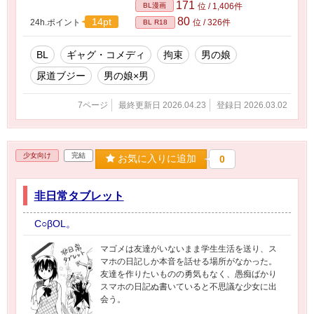
171
BL漫画
位 / 1,406件
80
14pt
24h.ポイント
位 / 326件
BL R18
BL
ギャグ・コメディ
拘束
男の娘
尿道ブジー
男の娘×男
7ページ
最終更新日 2026.04.23
登録日 2026.03.02
少女向け
完結
お気に入りに追加
0
非日常タブレット
C○βOL。
マゴメは友達がいないまま学生生活を送り、ス
マホの日記しか本音を話せる場所がなかった。
友達を作りたいものの勇気もなく、愚痴ばかり
スマホの日記ぬ書いていると不思議な少女に出
会う。