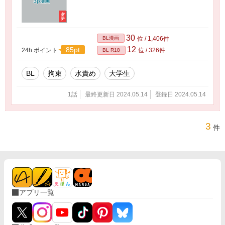
30
BL漫画
位 / 1,406件
12
85pt
24h.ポイント
位 / 326件
BL R18
BL
拘束
水責め
大学生
1話
最終更新日 2024.05.14
登録日 2024.05.14
3
件
アプリ一覧