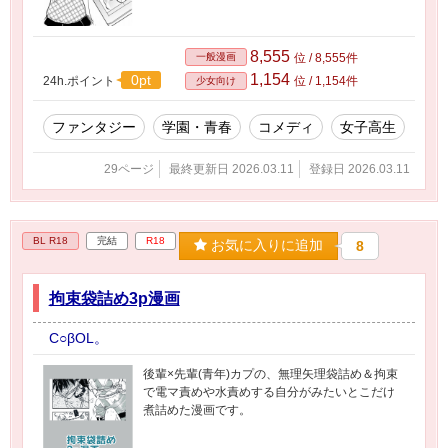
8,555
一般漫画
位 / 8,555件
1,154
0pt
24h.ポイント
位 / 1,154件
少女向け
ファンタジー
学園・青春
コメディ
女子高生
29ページ
最終更新日 2026.03.11
登録日 2026.03.11
BL R18
完結
R18
お気に入りに追加
8
拘束袋詰め3p漫画
C○βOL。
後輩×先輩(青年)カプの、無理矢理袋詰め＆拘束
で電マ責めや水責めする自分がみたいとこだけ
煮詰めた漫画です。