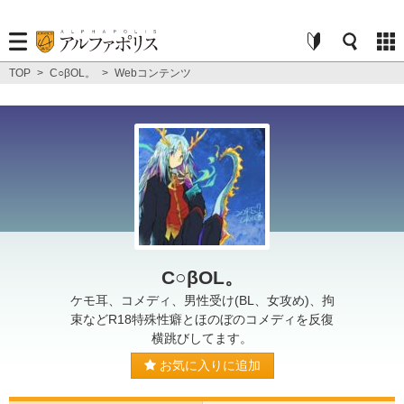
TOP
>
C○βOL。
>
Webコンテンツ
C○βOL。
ケモ耳、コメディ、男性受け(BL、女攻め)、拘
束などR18特殊性癖とほのぼのコメディを反復
横跳びしてます。
お気に入りに追加