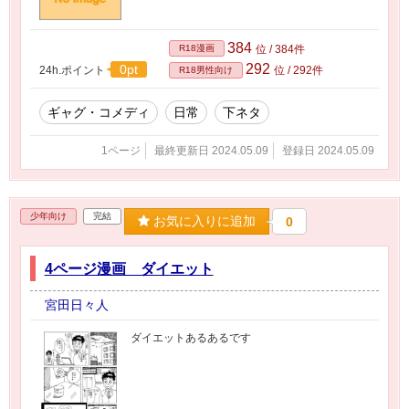
384
R18漫画
位 / 384件
292
0pt
24h.ポイント
位 / 292件
R18男性向け
ギャグ・コメディ
日常
下ネタ
1ページ
最終更新日 2024.05.09
登録日 2024.05.09
少年向け
完結
お気に入りに追加
0
4ページ漫画 ダイエット
宮田日々人
ダイエットあるあるです