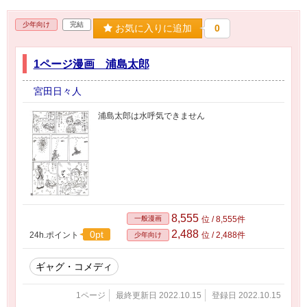
少年向け
完結
お気に入りに追加
0
1ページ漫画 浦島太郎
宮田日々人
浦島太郎は水呼気できません
8,555
一般漫画
位 / 8,555件
2,488
0pt
24h.ポイント
位 / 2,488件
少年向け
ギャグ・コメディ
1ページ
最終更新日 2022.10.15
登録日 2022.10.15