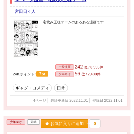
宮田日々人
宅飲み王様ゲームのあるある漫画です
242
一般漫画
位 / 8,555件
56
7pt
24h.ポイント
位 / 2,488件
少年向け
ギャグ・コメディ
日常
4ページ
最終更新日 2022.11.01
登録日 2022.11.01
少年向け
完結
お気に入りに追加
0