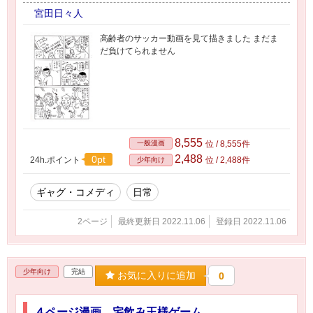
宮田日々人
高齢者のサッカー動画を見て描きました まだま
だ負けてられません
8,555
一般漫画
位 / 8,555件
2,488
0pt
24h.ポイント
位 / 2,488件
少年向け
ギャグ・コメディ
日常
2ページ
最終更新日 2022.11.06
登録日 2022.11.06
少年向け
完結
お気に入りに追加
0
４ページ漫画 宅飲み王様ゲーム