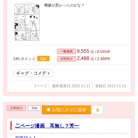
機嫌が悪かったのかな？
8,555
一般漫画
位 / 8,555件
2,488
0pt
24h.ポイント
位 / 2,488件
少年向け
ギャグ・コメディ
1ページ
最終更新日 2022.11.11
登録日 2022.11.11
少年向け
完結
お気に入りに追加
0
二ページ漫画 耳無し？芳一