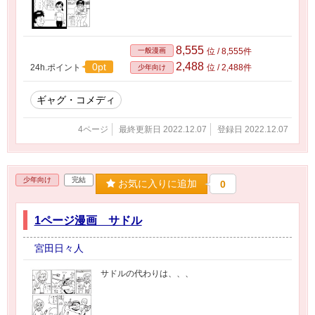
8,555
一般漫画
位 / 8,555件
2,488
0pt
24h.ポイント
位 / 2,488件
少年向け
ギャグ・コメディ
4ページ
最終更新日 2022.12.07
登録日 2022.12.07
少年向け
完結
お気に入りに追加
0
1ページ漫画 サドル
宮田日々人
サドルの代わりは、、、