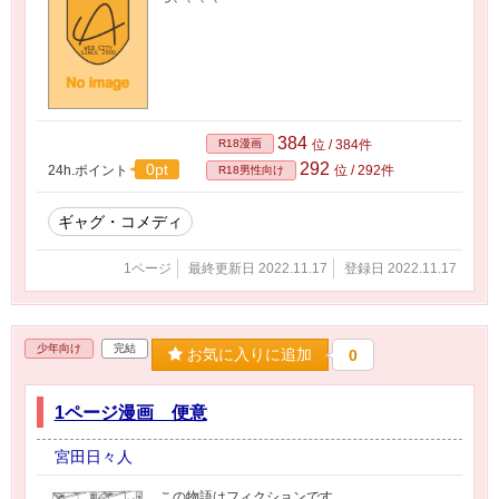
384
R18漫画
位 / 384件
292
0pt
24h.ポイント
位 / 292件
R18男性向け
ギャグ・コメディ
1ページ
最終更新日 2022.11.17
登録日 2022.11.17
少年向け
完結
お気に入りに追加
0
1ページ漫画 便意
宮田日々人
この物語はフィクションです