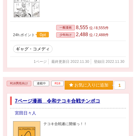
8,555
一般漫画
位 / 8,555件
2,488
0pt
24h.ポイント
位 / 2,488件
少年向け
ギャグ・コメディ
1ページ
最終更新日 2022.11.30
登録日 2022.11.30
R18男性向け
連載中
R18
お気に入りに追加
1
7ページ漫画 令和テコキ合戦チンポコ
宮田日々人
テコキ合戦遂に開催っ！！