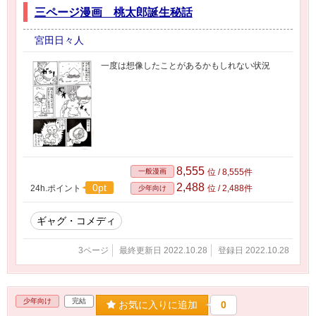
三ページ漫画 桃太郎誕生秘話
宮田日々人
一度は想像したことがあるかもしれない状況
8,555
一般漫画
位 / 8,555件
2,488
0pt
24h.ポイント
位 / 2,488件
少年向け
ギャグ・コメディ
3ページ
最終更新日 2022.10.28
登録日 2022.10.28
少年向け
完結
お気に入りに追加
0