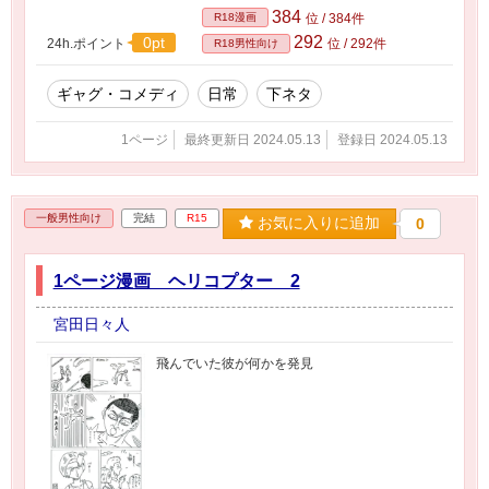
384
R18漫画
位 / 384件
292
0pt
24h.ポイント
位 / 292件
R18男性向け
ギャグ・コメディ
日常
下ネタ
1ページ
最終更新日 2024.05.13
登録日 2024.05.13
一般男性向け
完結
R15
お気に入りに追加
0
1ページ漫画 ヘリコプター 2
宮田日々人
飛んでいた彼が何かを発見