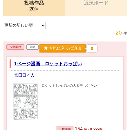
投稿作品
近況ボード
20
件
20
件
少年向け
完結
お気に入りに追加
0
1ページ漫画 ロケットおっぱい
宮田日々人
ロケットおっぱいの人を見つけたい
154
一般漫画
位 / 8,555件