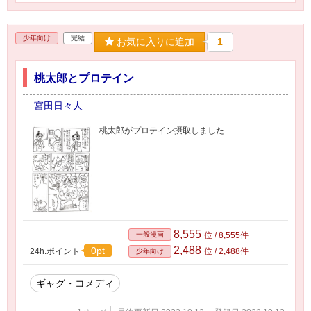
少年向け
完結
お気に入りに追加
1
桃太郎とプロテイン
宮田日々人
桃太郎がプロテイン摂取しました
8,555
一般漫画
位 / 8,555件
2,488
0pt
24h.ポイント
位 / 2,488件
少年向け
ギャグ・コメディ