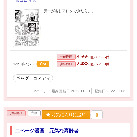
宮田日々人
芳一がもしアレをできたら、、、
8,555
一般漫画
位 / 8,555件
2,488
0pt
24h.ポイント
位 / 2,488件
少年向け
ギャグ・コメディ
2ページ
最終更新日 2022.11.08
登録日 2022.11.08
少年向け
完結
お気に入りに追加
0
二ページ漫画 元気な高齢者