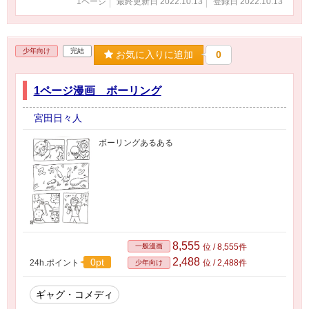
1ページ
最終更新日 2022.10.13
登録日 2022.10.13
少年向け
完結
お気に入りに追加
0
1ページ漫画 ボーリング
宮田日々人
ボーリングあるある
8,555
一般漫画
位 / 8,555件
2,488
0pt
24h.ポイント
位 / 2,488件
少年向け
ギャグ・コメディ