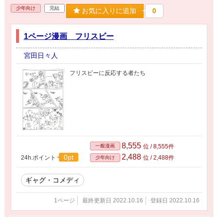
少年向け
完結
お気に入りに追加
0
1ページ漫画 フリスビー
宮田日々人
フリスビーに反応する者たち
8,555
一般漫画
位 / 8,555件
2,488
0pt
24h.ポイント
位 / 2,488件
少年向け
ギャグ・コメディ
1ページ
最終更新日 2022.10.16
登録日 2022.10.16