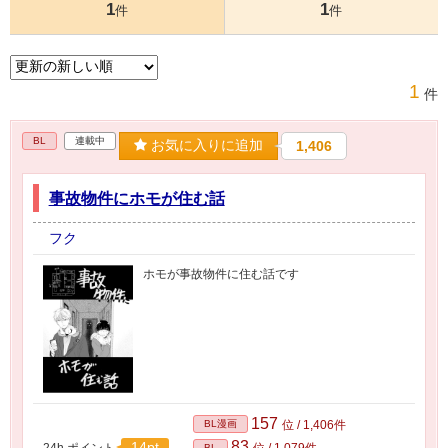
1
1
件
件
1
件
BL
連載中
お気に入りに追加
1,406
事故物件にホモが住む話
フク
ホモが事故物件に住む話です
157
BL漫画
位 / 1,406件
83
14pt
24h.ポイント
位 / 1,079件
BL