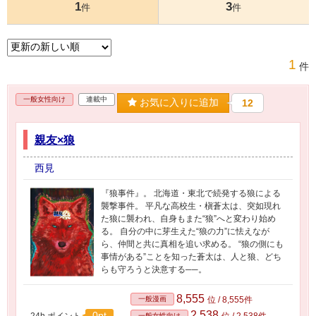
1
3
件
件
1
件
一般女性向け
連載中
お気に入りに追加
12
親友×狼
西見
『狼事件』。 北海道・東北で続発する狼による
襲撃事件。 平凡な高校生・槇蒼太は、突如現れ
た狼に襲われ、自身もまた“狼”へと変わり始め
る。 自分の中に芽生えた“狼の力”に怯えなが
ら、仲間と共に真相を追い求める。 “狼の側にも
事情がある”ことを知った蒼太は、人と狼、どち
らも守ろうと決意する──。
8,555
一般漫画
位 / 8,555件
2,538
0pt
24h.ポイント
位 / 2,538件
一般女性向け