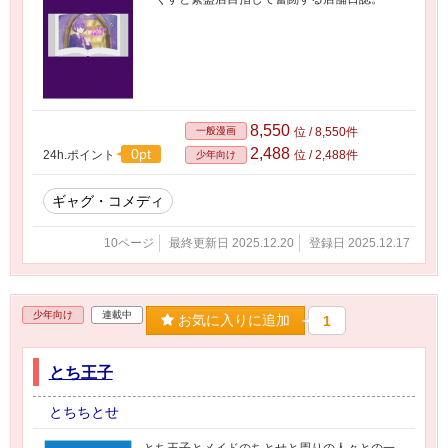
8,550
一般漫画
位 / 8,550件
2,488
0pt
24h.ポイント
位 / 2,488件
少年向け
ギャグ・コメディ
10ページ
最終更新日 2025.12.20
登録日 2025.12.17
少年向け
連載中
お気に入りに追加
1
とち王子
とちちとせ