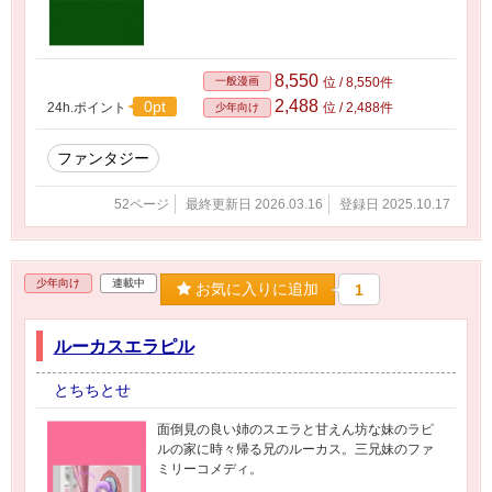
8,550
一般漫画
位 / 8,550件
2,488
0pt
24h.ポイント
位 / 2,488件
少年向け
ファンタジー
52ページ
最終更新日 2026.03.16
登録日 2025.10.17
少年向け
連載中
お気に入りに追加
1
ルーカスエラピル
とちちとせ
面倒見の良い姉のスエラと甘えん坊な妹のラピ
ルの家に時々帰る兄のルーカス。三兄妹のファ
ミリーコメディ。