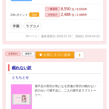
8,550
一般漫画
位 / 8,550件
2,488
0pt
24h.ポイント
位 / 2,488件
少年向け
学園
ラブコメ
78ページ
最終更新日 2026.07.25
登録日 2026.04.02
少女向け
連載中
お気に入りに追加
1
眠れない訳
とちちとせ
寝不足の実沢が気になる宮瀬が実沢の眠れない
訳のせいで寝不足に…二人の寝不足ラブストー
リー。