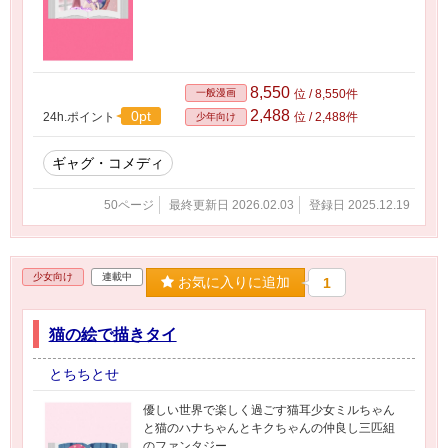
8,550
一般漫画
位 / 8,550件
2,488
0pt
24h.ポイント
位 / 2,488件
少年向け
ギャグ・コメディ
50ページ
最終更新日 2026.02.03
登録日 2025.12.19
少女向け
連載中
お気に入りに追加
1
猫の絵で描きタイ
とちちとせ
優しい世界で楽しく過ごす猫耳少女ミルちゃん
と猫のハナちゃんとキクちゃんの仲良し三匹組
のファンタジー。