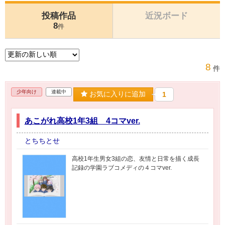
投稿作品
近況ボード
8
件
8
件
少年向け
連載中
お気に入りに追加
1
あこがれ高校1年3組 4コマver.
とちちとせ
高校1年生男女3組の恋、友情と日常を描く成長
記録の学園ラブコメディの４コマver.