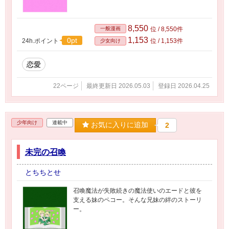
8,550
一般漫画
位 / 8,550件
1,153
0pt
24h.ポイント
位 / 1,153件
少女向け
恋愛
22ページ
最終更新日 2026.05.03
登録日 2026.04.25
少年向け
連載中
お気に入りに追加
2
未完の召喚
とちちとせ
召喚魔法が失敗続きの魔法使いのエードと彼を
支える妹のペコー。そんな兄妹の絆のストーリ
ー。