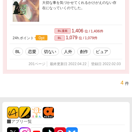
大切な事を気づかせてくれるかけがえのない存
在になっていくのでした。
1,406
BL漫画
位 / 1,406件
1,079
0pt
24h.ポイント
位 / 1,079件
BL
BL
恋愛
切ない
人外
創作
ピュア
201ページ
最終更新日 2022.04.22
登録日 2022.02.03
4
件
アプリ一覧