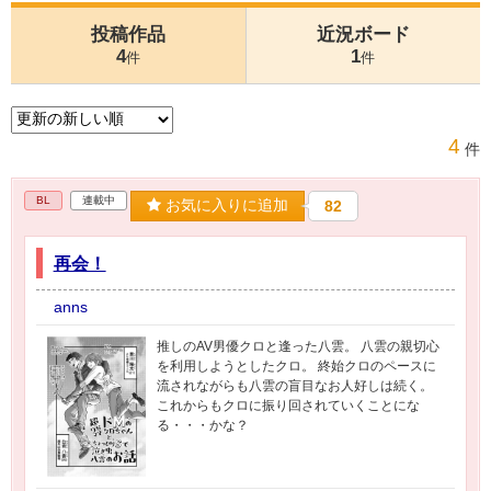
投稿作品
近況ボード
4
1
件
件
4
件
BL
連載中
お気に入りに追加
82
再会！
anns
推しのAV男優クロと逢った八雲。 八雲の親切心
を利用しようとしたクロ。 終始クロのペースに
流されながらも八雲の盲目なお人好しは続く。
これからもクロに振り回されていくことにな
る・・・かな？