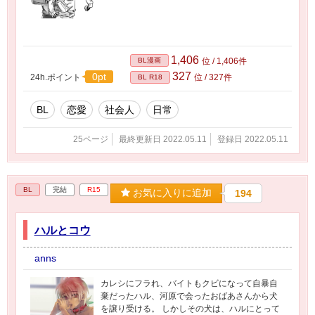
1,406
BL漫画
位 / 1,406件
327
0pt
24h.ポイント
位 / 327件
BL R18
BL
恋愛
社会人
日常
25ページ
最終更新日 2022.05.11
登録日 2022.05.11
BL
完結
R15
お気に入りに追加
194
ハルとコウ
anns
カレシにフラれ、バイトもクビになって自暴自
棄だったハル、河原で会ったおばあさんから犬
を譲り受ける。 しかしその犬は、ハルにとって