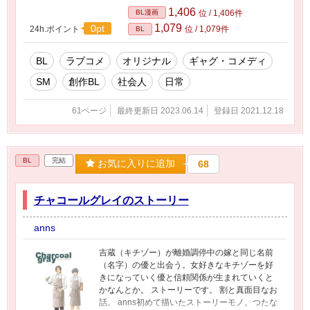
1,406
BL漫画
位 / 1,406件
1,079
0pt
24h.ポイント
位 / 1,079件
BL
BL
ラブコメ
オリジナル
ギャグ・コメディ
SM
創作BL
社会人
日常
61ページ
最終更新日 2023.06.14
登録日 2021.12.18
BL
完結
お気に入りに追加
68
チャコールグレイのストーリー
anns
吉蔵（キチゾー）が離婚調停中の嫁と同じ名前
（名字）の優と出会う。女好きなキチゾーを好
きになっていく優と信頼関係が生まれていくと
かなんとか。 ストーリーです。 割と真面目なお
話。 anns初めて描いたストーリーモノ。つたな