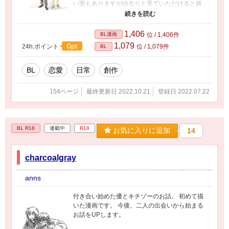
い面もありますがゆるりと見ていただけると嬉
しいです。 ギャグとかセクシーは今後R指定の
方（charcoalgray）に載せます。
1,406
BL漫画
位 / 1,406件
1,079
0pt
24h.ポイント
位 / 1,079件
BL
BL
恋愛
日常
創作
154ページ
最終更新日 2022.10.21
登録日 2022.07.22
BL R18
連載中
R18
お気に入りに追加
14
charcoalgray
anns
付き合い始めた優とキチゾーのお話。 初めて描
いた漫画です。 今後、二人の出会いから始まる
お話をUPします。