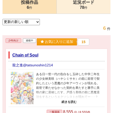
投稿作品
近況ボード
6
78
件
件
6
件
少年向け
連載中
お気に入りに追加
15
Chain of Soul
龍之進@tatsunoshin1214
ある日一世一代の告白をし玉砕した中学二年生
の少女林美咲（ハヤシミサキ）の前に前世で契
約したという悪魔の少年アーウィンが現れる。
前世で果たせなかった契約を果たすと勝手に美
咲の家に居候しだす。戸惑う美咲の前に悪魔退
治をするというエクソシストが現れてー･･･？
2010年から描き始めた漫画です。絵柄が古くオ
ールアナログなので読みにくいですすいませ
ん。少しずつアップしてゆきます。 Boothにて
8,555
一般漫画
位 / 8,555件