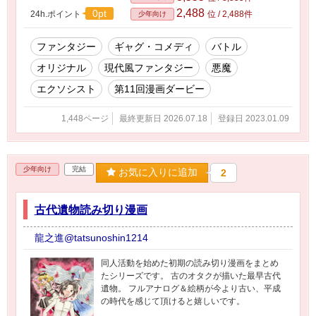
製本版20巻まで販売中です。コミティアにも出
2,488
0pt
24h.ポイント
位 / 2,488件
少年向け
てます。20巻で本編完結しました。現在短編、
スピンオフなど執筆中です。
ファンタジー
ギャグ・コメディ
バトル
オリジナル
現代風ファンタジー
悪魔
エクソシスト
第11回漫画ダービー
1,448ページ
最終更新日 2026.07.18
登録日 2023.01.09
少年向け
完結
お気に入りに追加
2
古代遺物読み切り漫画
龍之進@tatsunoshin1214
同人活動を始めた初期の読み切り漫画をまとめ
たシリーズです。 古のオタクが描いた最早古代
遺物。 フルアナログ＆絵柄が今より古い、平成
の時代を感じて頂けると嬉しいです。