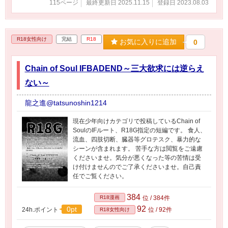
115ページ
最終更新日 2025.11.15
登録日 2023.08.03
R18女性向け
完結
R18
お気に入りに追加
0
Chain of Soul IFBADEND～三大欲求には逆らえ
ない～
龍之進@tatsunoshin1214
現在少年向けカテゴリで投稿しているChain of
SoulのIFルート、R18G指定の短編です。 食人、
流血、四肢切断、臓器等グロテスク、暴力的な
シーンが含まれます。 苦手な方は閲覧をご遠慮
くださいませ。気分が悪くなった等の苦情は受
け付けませんのでご了承くださいませ。自己責
任でご覧ください。
384
R18漫画
位 / 384件
92
0pt
24h.ポイント
位 / 92件
R18女性向け