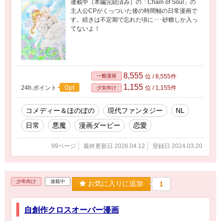
連載中（本編完結済み）の「Chain of Soul」の
主人公CPがくっついた後の時間軸の日常漫画で
す。続きは不定期で忘れた頃に･･･砂糖しか入っ
てないよ！
8,555
一般漫画
位 / 8,555件
1,155
0pt
24h.ポイント
位 / 1,155件
少女向け
コメディー＆ほのぼの
現代ファンタジー
NL
日常
悪魔
漫画ダービー
恋愛
99ページ
最終更新日 2026.04.12
登録日 2024.03.20
少年向け
連載中
お気に入りに追加
1
自創作クロスオーバー漫画