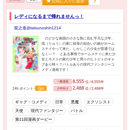
お気に入りに追加
7
レディになるまで帰れませんっ！
龍之進@tatsunoshin1214
のどかな南国の小さな島に住む平凡な少年、
琉（りゅう）の家に祖母の知合いの娘がホーム
ステイやって来た。しかしこの少女が普通では
なく—？ とある事情でホームステイに来た少
女とホストの家の少年と周りのヒトビトのギャ
グあり時々？バトルありの現代ファンタジーコ
メディ漫画です！
8,555
一般漫画
位 / 8,555件
2,488
0pt
24h.ポイント
位 / 2,488件
少年向け
ギャグ・コメディ
日常
悪魔
エクソシスト
天使
現代ファンタジー
バトル:
第11回漫画ダービー