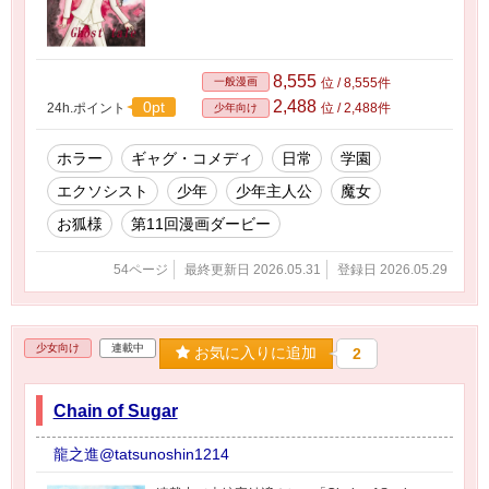
8,555
一般漫画
位 / 8,555件
2,488
0pt
24h.ポイント
位 / 2,488件
少年向け
ホラー
ギャグ・コメディ
日常
学園
エクソシスト
少年
少年主人公
魔女
お狐様
第11回漫画ダービー
54ページ
最終更新日 2026.05.31
登録日 2026.05.29
少女向け
連載中
お気に入りに追加
2
Chain of Sugar
龍之進@tatsunoshin1214