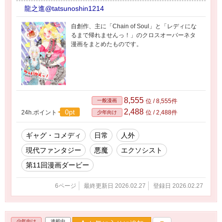
龍之進@tatsunoshin1214
自創作、主に「Chain of Soul」と「レディにな
るまで帰れませんっ！」のクロスオーバーネタ
漫画をまとめたものです。
8,555
一般漫画
位 / 8,555件
2,488
0pt
24h.ポイント
位 / 2,488件
少年向け
ギャグ・コメディ
日常
人外
現代ファンタジー
悪魔
エクソシスト
第11回漫画ダービー
6ページ
最終更新日 2026.02.27
登録日 2026.02.27
少年向け
連載中