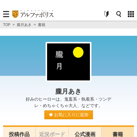
TOP
>
朧月あき
>
書籍
朧月あき
好みのヒーローは、鬼畜系・執着系・ツンデ
レ・めちゃくちゃ大人、などです。
お気に入りに追加
投稿作品
近況ボード
公式漫画
書籍