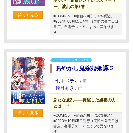
あやかし和風シンデレラストーリ
ー、波乱の第3巻！
詳しく見る
■COMICS
■定価770円（10%税込）
■2024年06月05日発行（実際の発売日は
書店、各電子ストアによって異なりま
す）
アルファノルンコミックス
あやかし鬼嫁婚姻譚２
七里ベティ
/
画
朧月あき
/
作
新たな波乱――覚醒した里穂の力
とは…？
詳しく見る
■COMICS
■定価748円（10%税込）
■2023年10月05日発行（実際の発売日は
書店、各電子ストアによって異なりま
す）