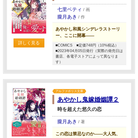
七里ベティ
/
画
朧月あき
/
作
あやかし和風シンデレラストーリ
ー、ここに開幕――
詳しく見る
■COMICS
■定価748円（10%税込）
■2023年04月05日発行（実際の発売日は
書店、各電子ストアによって異なりま
す）
アルファポリス文庫
あやかし鬼嫁婚姻譚２
時を超えた悠久の恋
朧月あき
/
著
この恋は禁忌なのか――大人気、