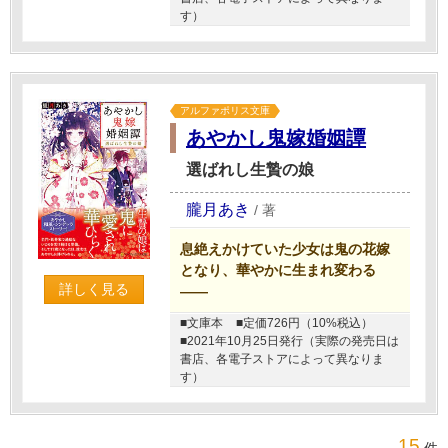
す）
アルファポリス文庫
あやかし鬼嫁婚姻譚
選ばれし生贄の娘
朧月あき
/
著
息絶えかけていた少女は鬼の花嫁
となり、華やかに生まれ変わる
詳しく見る
――
■文庫本
■定価726円（10%税込）
■2021年10月25日発行（実際の発売日は
書店、各電子ストアによって異なりま
す）
15
件