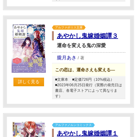
アルファポリス文庫
あやかし鬼嫁婚姻譚３
運命を変える鬼の深愛
朧月あき
/
著
この恋は、運命さえも変える―
■文庫本
■定価726円（10%税込）
詳しく見る
■2023年06月25日発行（実際の発売日は
書店、各電子ストアによって異なりま
す）
アルファノルンコミックス
あやかし鬼嫁婚姻譚１