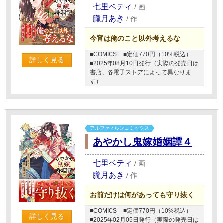
七里ベティ
/
画
朧月あき
/
作
今宵は俺のこと以外考えるな
■COMICS
■定価770円（10%税込）
詳しく見る
■2025年08月10日発行（実際の発売日は
書店、各電子ストアによって異なりま
す）
アルファノルンコミックス
あやかし鬼嫁婚姻譚４
七里ベティ
/
画
朧月あき
/
作
お前だけは何があっても守り抜く
■COMICS
■定価770円（10%税込）
詳しく見る
■2025年02月05日発行（実際の発売日は