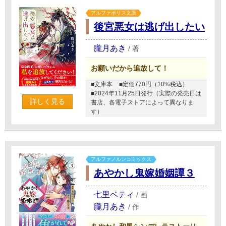
アルファポリス文庫
後宮悪女は逃げ出したい
朧月あき
/
著
お願いだから追放して！
■文庫本
■定価770円（10%税込）
■2024年11月25日発行（実際の発売日は
詳しく見る
書店、各電子ストアによって異なりま
す）
アルファノルンコミックス
あやかし鬼嫁婚姻譚３
七里ベティ
/
画
朧月あき
/
作