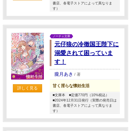
書店、各電子ストアによって異なりま
す）
ノーチェ文庫
元仔狼の冷徹国王陛下に
溺愛されて困っていま
す！
朧月あき
/
著
甘く淫らな懐妊生活
詳しく見る
■文庫本
■定価770円（10%税込）
■2024年12月31日発行（実際の発売日は
書店、各電子ストアによって異なりま
す）