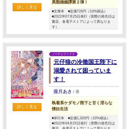
異類婚姻譚第２弾！
詳しく見る
■文庫本
■定価726円（10%税込）
■2022年07月25日発行（実際の発売日は
書店、各電子ストアによって異なりま
す）
ノーチェブックス
元仔狼の冷徹国王陛下に
溺愛されて困っていま
す！
朧月あき
/
著
執着系ケダモノ陛下と甘く淫らな
詳しく見る
懐妊生活
■単行本
■定価1,320円（10%税込）
■2022年04月25日発行（実際の発売日は
書店、各電子ストアによって異なりま