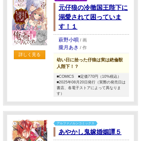
元仔狼の冷徹国王陛下に
溺愛されて困っていま
す！１
萩野小唄
/
画
朧月あき
/
作
詳しく見る
幼い日に拾った仔狼は実は絶倫獣
人陛下！？
■COMICS
■定価770円（10%税込）
■2025年08月20日発行（実際の発売日は
書店、各電子ストアによって異なりま
す）
アルファノルンコミックス
あやかし鬼嫁婚姻譚５