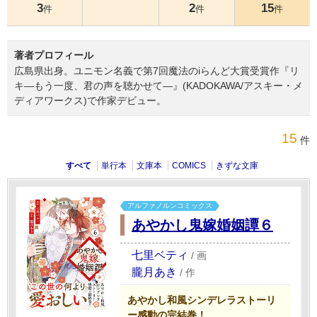
3
2
15
件
件
件
著者プロフィール
広島県出身。ユニモン名義で第7回魔法のiらんど大賞受賞作『リ
キ―もう一度、君の声を聴かせて―』(KADOKAWA/アスキー・メ
ディアワークス)で作家デビュー。
15
件
すべて
単行本
文庫本
COMICS
きずな文庫
アルファノルンコミックス
あやかし鬼嫁婚姻譚６
七里ベティ
/
画
朧月あき
/
作
あやかし和風シンデレラストーリ
ー感動の完結巻！