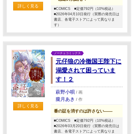
詳しく見る
■COMICS
■定価792円（10%税込）
■2026年04月10日発行（実際の発売日は
書店、各電子ストアによって異なりま
す）
ノーチェコミックス
元仔狼の冷徹国王陛下に
溺愛されて困っていま
す！２
萩野小唄
/
画
朧月あき
/
作
詳しく見る
番の証を消すのは許さない――
■COMICS
■定価792円（10%税込）
■2026年03月20日発行（実際の発売日は
書店、各電子ストアによって異なりま