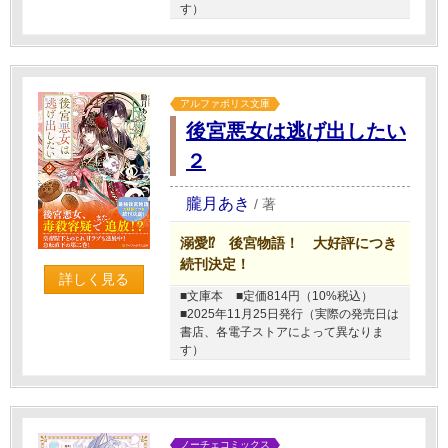
す）
アルファポリス文庫
後宮悪女は逃げ出したい
２
朧月あき
/
著
溺愛⁉ 後宮物語！ 大好評につき
続刊決定！
詳しく見る
■文庫本
■定価814円（10%税込）
■2025年11月25日発行（実際の発売日は
書店、各電子ストアによって異なりま
す）
ノーチェコミックス