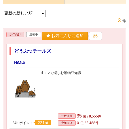
3
件
少年向け
連載中
お気に入りに追加
25
どうぶつテールズ
NiMiJi
4コマで楽しむ動物豆知識
35
一般漫画
位 / 8,555件
6
221pt
24h.ポイント
位 / 2,488件
少年向け