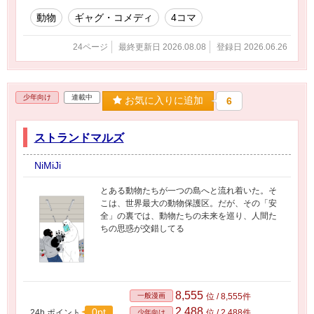
動物
ギャグ・コメディ
4コマ
24ページ
最終更新日 2026.08.08
登録日 2026.06.26
少年向け
連載中
お気に入りに追加
6
ストランドマルズ
NiMiJi
とある動物たちが一つの島へと流れ着いた。そ
こは、世界最大の動物保護区。だが、その「安
全」の裏では、動物たちの未来を巡り、人間た
ちの思惑が交錯してる
8,555
一般漫画
位 / 8,555件
2,488
0pt
24h.ポイント
位 / 2,488件
少年向け