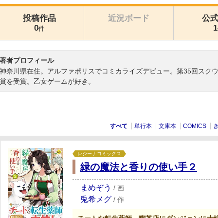
投稿作品
近況ボード
公
0
1
件
著者プロフィール
神奈川県在住。アルファポリスでコミカライズデビュー。第35回スク
賞を受賞。乙女ゲームが好き。
すべて
単行本
文庫本
COMICS
レジーナコミックス
緑の魔法と香りの使い手２
まめぞう
/
画
兎希メグ
/
作