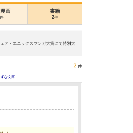
式漫画
書籍
2
件
件
ウェア・エニックスマンガ大賞にて特別大
2
件
きずな文庫