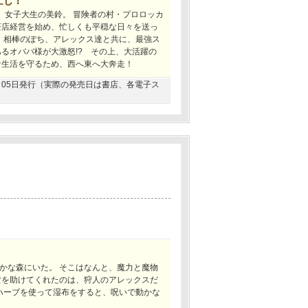
忙し！
、女子大生の美鈴。 冒険者の村・プロロッカ
茶店経営を始め、忙しくも平穏な日々を送っ
！ 相棒のぽち、アレックス達と共に、最強ス
るオババ様が大激怒!? その上、大活躍の
な生活を守るため、西へ東へ大奔走！
07月05日発行（実際の発売日は書店、各電子ス
かな森にいた。 そこはなんと、魔力と魔物
女を助けてくれたのは、狩人のアレックスだ
 ハーブを使って湿布をすると、呪いで動かな