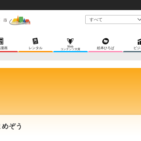
Web
稿漫画
レンタル
絵本ひろば
ビジ
コンテンツ大賞
まめぞう