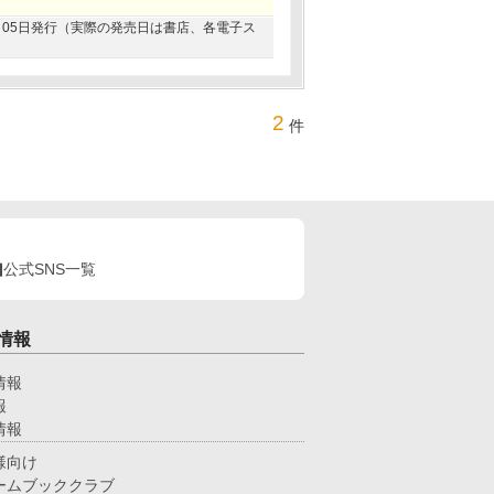
10月05日発行（実際の発売日は書店、各電子ス
2
件
公式SNS一覧
情報
情報
報
情報
様向け
ームブッククラブ