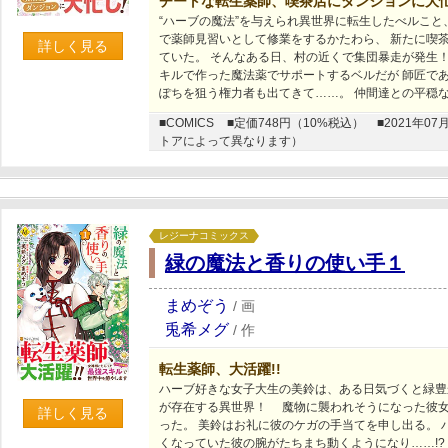
チートな転生薬師、喫茶店にダンジョンに大
“ハーブの魔法”を与えられ異世界に転生したべルこと
で薬師見習いとして修業をするかたわら、 新たに喫
詳しく見る
ていた。 そんなある日、村の近くで集団暴走が発生
キルで作った魔法薬でサポートするベルだが 師匠であ
ぽちを狙う権力者も出てきて……。 仲間達との平穏
■COMICS
■定価748円（10%税込）
■2021年
トアによって異なります）
レジーナコミックス
緑の魔法と香りの使い手１
まめぞう
/
画
兎希メグ
/
作
転生薬師、大活躍!!
ハーブ好きな女子大生の美鈴は、ある日気づくと緑豊
が存在する異世界！ 魔物に襲われそうになった彼
詳しく見る
った。 美鈴はお礼に彼のケガの手当てを申し出る。
くなっていた彼の腕がたちまち動くようになり……!?