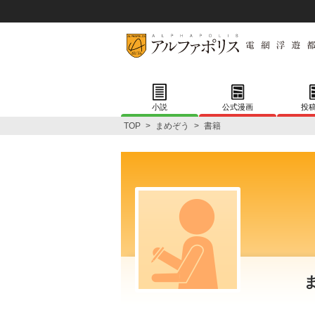
小説
公式漫画
投
TOP
>
まめぞう
>
書籍