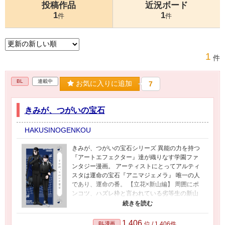
投稿作品
近況ボード
1
1
件
件
1
件
BL
連載中
お気に入りに追加
7
きみが、つがいの宝石
HAKUSINOGENKOU
きみが、つがいの宝石シリーズ 異能の力を持つ
『アートエフェクター』達が織りなす学園ファ
ンタジー漫画。 アーティストにとってアルティ
スタは運命の宝石『アニマジェメラ』 唯一の人
であり、運命の番。 【立花×新山編】 周囲にポ
ンコツ、ハズレ枠と言われている劣等生の新山
をバディとして指名してきたのは、学園内で最
優と称される『アーティスト』の立花だった。
しかし模擬戦当日、立花から戦力外宣言をされ
1,406
BL漫画
位 / 1,406件