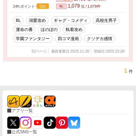
てしまう。彼の真意が解らず困惑する新山。立
1,079
0pt
24h.ポイント
位 / 1,079件
BL
花はしっかりと思惑があるようだが…？ すれ違
い（笑）から始まる、最優等生×ポンコツ劣等生
のドタバタ溺愛ラブコメ
BL
溺愛攻め
ギャグ・コメディ
高校生男子
運命の番
ほのぼの
執着攻め
学園ファンタジー
四コマ漫画
クソデカ感情
52ページ
最終更新日 2025.11.26
登録日 2025.10.28
1
件
アプリ一覧
公式SNS一覧